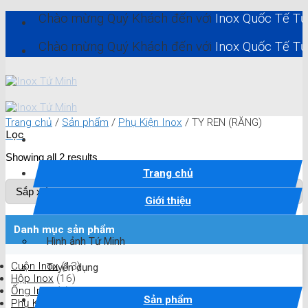
Skip
Chào mừng Quý Khách đến với
Inox Quốc Tế Tứ Minh -
to
content
Chào mừng Quý Khách đến với
Inox Quốc Tế Tứ Minh -
Trang chủ
/
Sản phẩm
/
Phụ Kiện Inox
/
TY REN (RĂNG)
Lọc
Showing all 2 results
Trang chủ
Giới thiệu
Danh mục sản phẩm
Hình ảnh Tứ Minh
Cuộn Inox
(13)
Tuyển dụng
Hộp Inox
(16)
Ống Inox
(4)
Sản phẩm
Phụ Kiện Inox
(97)