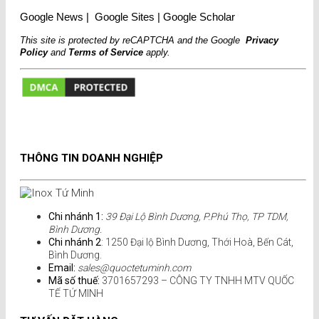
Google News
|
Google Sites
|
Google Scholar
This site is protected by reCAPTCHA and the Google
Privacy
Policy
and
Terms of Service
apply.
THÔNG TIN DOANH NGHIỆP
Chi nhánh 1:
39 Đại Lộ Bình Dương, P.Phú Thọ, TP TDM,
Bình Dương.
Chi nhánh 2
: 1250 Đại lộ Bình Dương, Thới Hoà, Bến Cát,
Bình Dương.
Email:
sales@quoctetuminh.com
Mã số thuế:
3701657293 – CÔNG TY TNHH MTV QUỐC
TẾ TỨ MINH