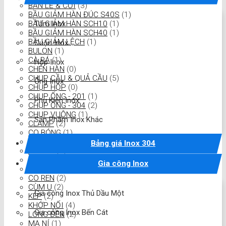
BẢN LỀ & CỐI
(3)
BẦU GIẢM HÀN ĐÚC S40S
(1)
Tấm Inox
BẦU GIẢM HÀN SCH10
(1)
BẦU GIẢM HÀN SCH40
(1)
BẦU GIẢM LỆCH
(1)
Cuộn Inox
BULON
(1)
CÀ RÁ
(1)
Hộp Inox
CHÉN HÀN
(0)
CHỤP CẦU & QUẢ CẦU
(5)
Ống Inox
CHỤP HỘP
(0)
CHỤP ỐNG - 201
(1)
Phụ Kiện Inox
CHỤP ỐNG - 304
(2)
CHỤP VUÔNG
(1)
Sản Phẩm Inox Khác
CLAMP
(2)
CO BÓNG
(1)
CỔ DÊ
(2)
Bảng giá Inox 304
CO Đúc
(1)
CO HÀN
(4)
Gia công Inox
CO LƠI
(0)
CO REN
(2)
CÙM U
(2)
Gia công Inox Thủ Dầu Một
KÉP
(2)
KHỚP NỐI
(4)
Gia công Inox Bến Cát
LONG ĐỀN
(2)
MA NÍ
(1)