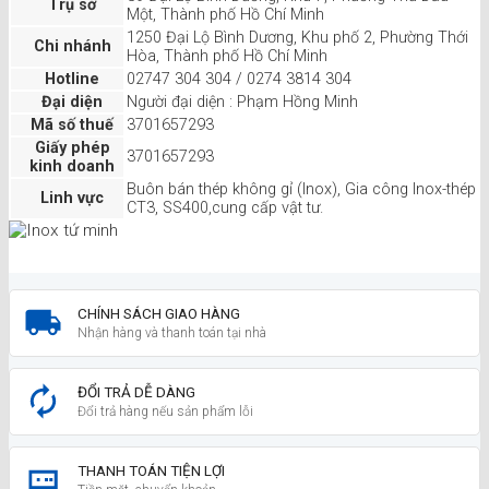
Trụ sở
Một, Thành phố Hồ Chí Minh
1250 Đại Lộ Bình Dương, Khu phố 2, Phường Thới
Chi nhánh
Hòa, Thành phố Hồ Chí Minh
Hotline
02747 304 304 / 0274 3814 304
Đại diện
Người đại diện : Phạm Hồng Minh
Mã số thuế
3701657293
Giấy phép
3701657293
kinh doanh
Buôn bán thép không gỉ (Inox), Gia công Inox-thép
Linh vực
CT3, SS400,cung cấp vật tư.
CHÍNH SÁCH GIAO HÀNG
Nhận hàng và thanh toán tại nhà
ĐỔI TRẢ DỄ DÀNG
Đổi trả hàng nếu sản phẩm lỗi
THANH TOÁN TIỆN LỢI