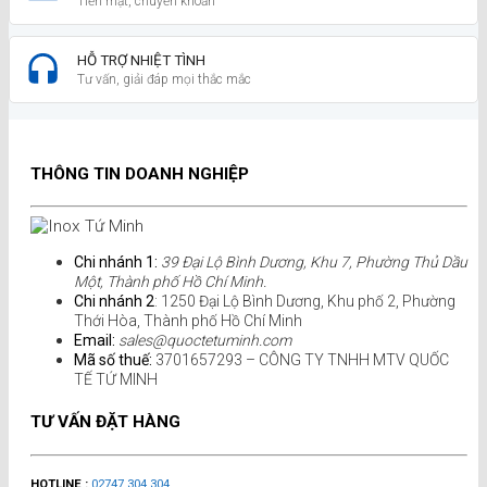
Tiền mặt, chuyển khoản
HỖ TRỢ NHIỆT TÌNH
Tư vấn, giải đáp mọi thắc mắc
THÔNG TIN DOANH NGHIỆP
Chi nhánh 1:
39 Đại Lộ Bình Dương, Khu 7, Phường Thủ Dầu
Một, Thành phố Hồ Chí Minh.
Chi nhánh 2
: 1250 Đại Lộ Bình Dương, Khu phố 2, Phường
Thới Hòa, Thành phố Hồ Chí Minh
Email:
sales@quoctetuminh.com
Mã số thuế:
3701657293 – CÔNG TY TNHH MTV QUỐC
TẾ TỨ MINH
TƯ VẤN ĐẶT HÀNG
HOTLINE :
02747.304.304