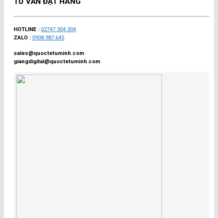
TƯ VẤN ĐẶT HÀNG
HOTLINE :
02747.304.304
ZALO :
0908.987.645
sales@quoctetuminh.com
giangdigital@quoctetuminh.com