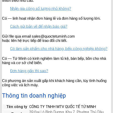
finish theo nhu cầu.
Nhận gia công số lượng nhỏ không?
Có — linh hoạt nhận đơn hàng lẻ và đơn hàng số lượng lớn.
Cách gửi bản vẽ để nhận báo giá?
Gửi file qua email sales@quoctetuminh.com
hoặc liên hệ trực tiếp để trao đổi chi tiết.
Có làm sản phẩm cho nhà hàng, bếp công nghiệp không?
Có — Tứ Minh có kinh nghiệm làm tủ kệ, bàn bếp, bồn cho nhà
hàng và cơ sở chế biến.
Đơn hàng gấp thì sao?
Có phương án sản xuất gấp khi khách hàng cần, tùy tình huống
công việc và lịch máy.
Thông tin doanh nghiệp
Tên công ty
CÔNG TY TNHH MTV QUỐC TẾ TỨ MINH
39 Đại Lộ Bình Dương, Khu 7, Phường Thủ Dầu