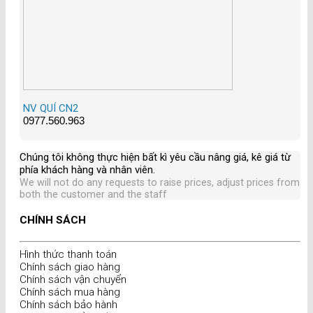
NV QUÍ CN2
0977.560.963
Chúng tôi không thực hiện bất kì yêu cầu nâng giá, kê giá từ
phía khách hàng và nhân viên
.
We will not do any requests to raise prices, adjust prices from
both the customer and the staff
CHÍNH SÁCH
Hình thức thanh toán
Chính sách giao hàng
Chính sách vận chuyển
Chính sách mua hàng
Chính sách bảo hành