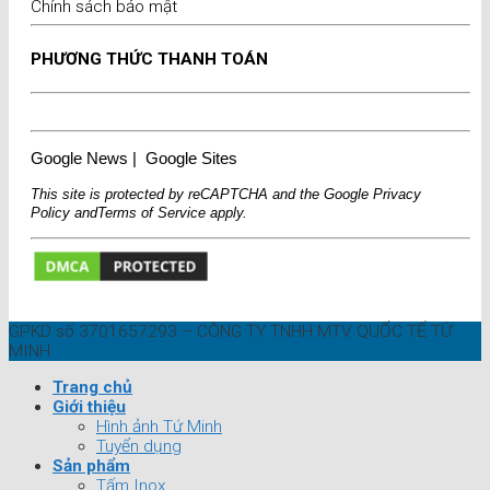
Chính sách bảo mật
PHƯƠNG THỨC THANH TOÁN
Google News
|
Google Sites
This site is protected by reCAPTCHA and the Google
Privacy
Policy
and
Terms of Service
apply.
GPKD số 3701657293 – CÔNG TY TNHH MTV QUỐC TẾ TỨ
MINH
Trang chủ
Giới thiệu
Hình ảnh Tứ Minh
Tuyển dụng
Sản phẩm
Tấm Inox