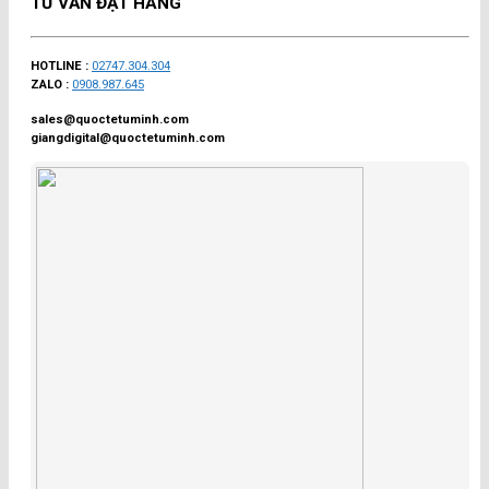
TƯ VẤN ĐẶT HÀNG
HOTLINE :
02747.304.304
ZALO :
0908.987.645
sales@quoctetuminh.com
giangdigital@quoctetuminh.com