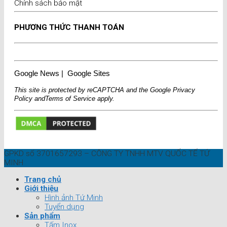
Chính sách bảo mật
PHƯƠNG THỨC THANH TOÁN
Google News
|
Google Sites
This site is protected by reCAPTCHA and the Google
Privacy
Policy
and
Terms of Service
apply.
GPKD số 3701657293 – CÔNG TY TNHH MTV QUỐC TẾ TỨ
MINH
Trang chủ
Giới thiệu
Hình ảnh Tứ Minh
Tuyển dụng
Sản phẩm
Tấm Inox