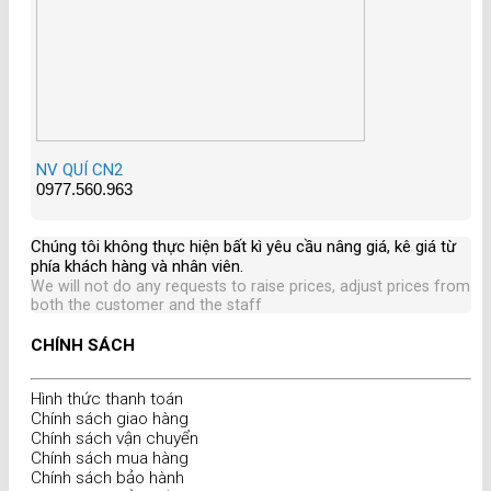
NV QUÍ CN2
0977.560.963
Chúng tôi không thực hiện bất kì yêu cầu nâng giá, kê giá từ
phía khách hàng và nhân viên
.
We will not do any requests to raise prices, adjust prices from
both the customer and the staff
CHÍNH SÁCH
Hình thức thanh toán
Chính sách giao hàng
Chính sách vận chuyển
Chính sách mua hàng
Chính sách bảo hành