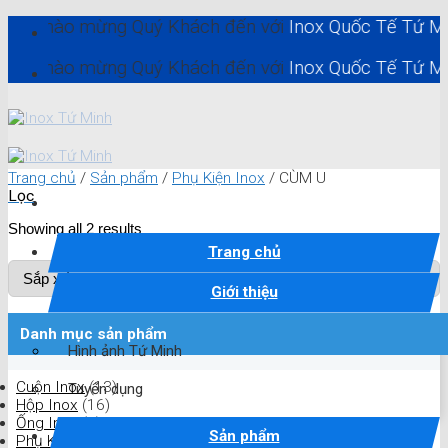
Skip
ào mừng Quý Khách đến với
Inox Quốc Tế Tứ Minh - In
to
content
ào mừng Quý Khách đến với
Inox Quốc Tế Tứ Minh - In
Trang chủ
/
Sản phẩm
/
Phụ Kiện Inox
/
CÙM U
Lọc
Showing all 2 results
Trang chủ
Giới thiệu
Danh mục sản phẩm
Hình ảnh Tứ Minh
Cuộn Inox
(13)
Tuyển dụng
Hộp Inox
(16)
Ống Inox
(4)
Sản phẩm
Phụ Kiện Inox
(97)