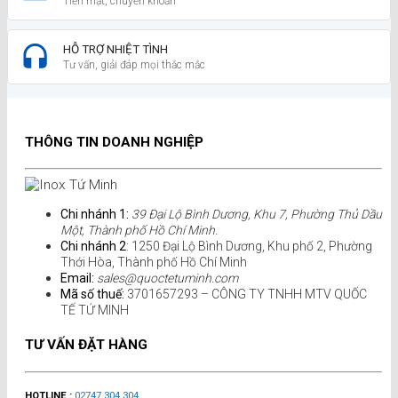
Tiền mặt, chuyển khoản
HỖ TRỢ NHIỆT TÌNH
Tư vấn, giải đáp mọi thắc mắc
THÔNG TIN DOANH NGHIỆP
Chi nhánh 1:
39 Đại Lộ Bình Dương, Khu 7, Phường Thủ Dầu
Một, Thành phố Hồ Chí Minh.
Chi nhánh 2
: 1250 Đại Lộ Bình Dương, Khu phố 2, Phường
Thới Hòa, Thành phố Hồ Chí Minh
Email:
sales@quoctetuminh.com
Mã số thuế:
3701657293 – CÔNG TY TNHH MTV QUỐC
TẾ TỨ MINH
TƯ VẤN ĐẶT HÀNG
HOTLINE :
02747.304.304