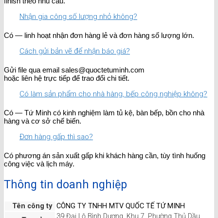
finish theo nhu cầu.
Nhận gia công số lượng nhỏ không?
Có — linh hoạt nhận đơn hàng lẻ và đơn hàng số lượng lớn.
Cách gửi bản vẽ để nhận báo giá?
Gửi file qua email sales@quoctetuminh.com
hoặc liên hệ trực tiếp để trao đổi chi tiết.
Có làm sản phẩm cho nhà hàng, bếp công nghiệp không?
Có — Tứ Minh có kinh nghiệm làm tủ kệ, bàn bếp, bồn cho nhà
hàng và cơ sở chế biến.
Đơn hàng gấp thì sao?
Có phương án sản xuất gấp khi khách hàng cần, tùy tình huống
công việc và lịch máy.
Thông tin doanh nghiệp
Tên công ty
CÔNG TY TNHH MTV QUỐC TẾ TỨ MINH
39 Đại Lộ Bình Dương, Khu 7, Phường Thủ Dầu