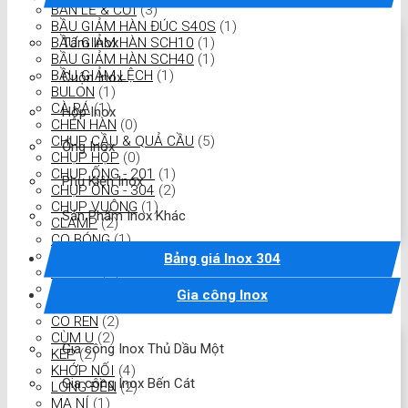
BẢN LỀ & CỐI
(3)
BẦU GIẢM HÀN ĐÚC S40S
(1)
Tấm Inox
BẦU GIẢM HÀN SCH10
(1)
BẦU GIẢM HÀN SCH40
(1)
BẦU GIẢM LỆCH
(1)
Cuộn Inox
BULON
(1)
CÀ RÁ
(1)
Hộp Inox
CHÉN HÀN
(0)
CHỤP CẦU & QUẢ CẦU
(5)
Ống Inox
CHỤP HỘP
(0)
CHỤP ỐNG - 201
(1)
Phụ Kiện Inox
CHỤP ỐNG - 304
(2)
CHỤP VUÔNG
(1)
Sản Phẩm Inox Khác
CLAMP
(2)
CO BÓNG
(1)
CỔ DÊ
(2)
Bảng giá Inox 304
CO Đúc
(1)
CO HÀN
(4)
Gia công Inox
CO LƠI
(0)
CO REN
(2)
CÙM U
(2)
Gia công Inox Thủ Dầu Một
KÉP
(2)
KHỚP NỐI
(4)
Gia công Inox Bến Cát
LONG ĐỀN
(2)
MA NÍ
(1)