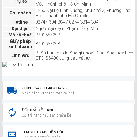
Trụ sở
Một, Thành phố Hồ Chí Minh
1250 Đại Lộ Bình Dương, Khu phố 2, Phường Thới
Chi nhánh
Hòa, Thành phố Hồ Chí Minh
Hotline
02747 304 304 / 0274 3814 304
Đại diện
Người đại diện : Phạm Hồng Minh
Mã số thuế
3701657293
Giấy phép
3701657293
kinh doanh
Buôn bán thép không gỉ (Inox), Gia công Inox-thép
Linh vực
CT3, SS400,cung cấp vật tư.
CHÍNH SÁCH GIAO HÀNG
Nhận hàng và thanh toán tại nhà
ĐỔI TRẢ DỄ DÀNG
Đổi trả hàng nếu sản phẩm lỗi
THANH TOÁN TIỆN LỢI