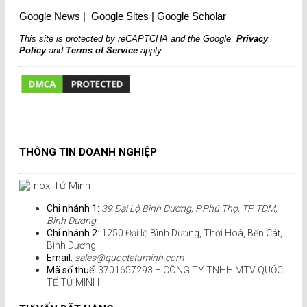
Google News
|
Google Sites
|
Google Scholar
This site is protected by reCAPTCHA and the Google
Privacy
Policy
and
Terms of Service
apply.
THÔNG TIN DOANH NGHIỆP
Chi nhánh 1:
39 Đại Lộ Bình Dương, P.Phú Thọ, TP TDM,
Bình Dương.
Chi nhánh 2
: 1250 Đại lộ Bình Dương, Thới Hoà, Bến Cát,
Bình Dương.
Email:
sales@quoctetuminh.com
Mã số thuế:
3701657293 – CÔNG TY TNHH MTV QUỐC
TẾ TỨ MINH