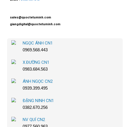
sales@quoctetuminh.com
giangdigital@quoctetuminh.com
NGỌC ÁNH CN1
0969.568.443
X.ĐƯỜNG CN1
0983.684.563
ÁNH NGỌC CN2
0939.399.495
ĐẶNG NINH CN1
0382.670.256
NV QUÍ CN2
0977.560.963