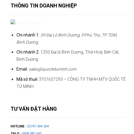
THÔNG TIN DOANH NGHIỆP
Chi nhánh 1:
39 Đại Lộ Bình Dương, P.Phú Thọ, TP TDM,
Bình Dương.
Chi nhánh 2
: 1250 Đại lộ Bình Dương, Thới Hoà, Bến Cát,
Bình Dương.
Email:
sales@quoctetuminh.com
Mã số thuế:
3701657293 – CÔNG TY TNHH MTV QUỐC TẾ
TỨ MINH
TƯ VẤN ĐẶT HÀNG
HOTLINE :
02747.304.304
ZALO :
0908.987.645