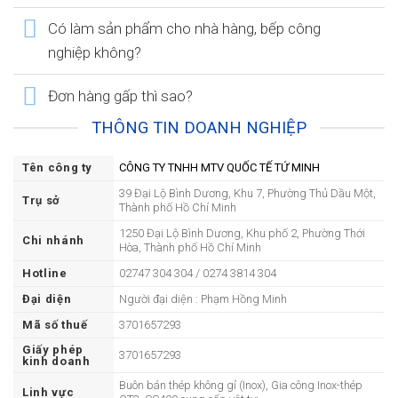
Có làm sản phẩm cho nhà hàng, bếp công
nghiệp không?
Đơn hàng gấp thì sao?
THÔNG TIN DOANH NGHIỆP
Tên công ty
CÔNG TY TNHH MTV QUỐC TẾ TỨ MINH
39 Đại Lộ Bình Dương, Khu 7, Phường Thủ Dầu Một,
Trụ sở
Thành phố Hồ Chí Minh
1250 Đại Lộ Bình Dương, Khu phố 2, Phường Thới
Chi nhánh
Hòa, Thành phố Hồ Chí Minh
Hotline
02747 304 304 / 0274 3814 304
Đại diện
Người đại diện : Phạm Hồng Minh
Mã số thuế
3701657293
Giấy phép
3701657293
kinh doanh
Buôn bán thép không gỉ (Inox), Gia công Inox-thép
Linh vực