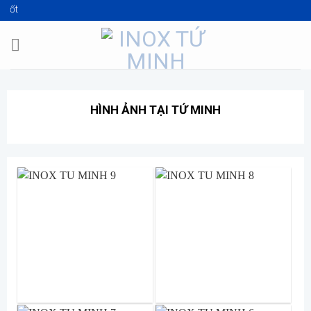
Skip
á tốt
to
content
HÌNH ẢNH TẠI TỨ MINH