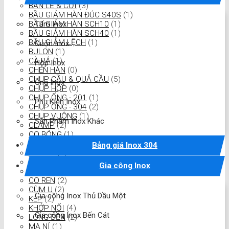
BẢN LỀ & CỐI
(3)
BẦU GIẢM HÀN ĐÚC S40S
(1)
Tấm Inox
BẦU GIẢM HÀN SCH10
(1)
BẦU GIẢM HÀN SCH40
(1)
BẦU GIẢM LỆCH
(1)
Cuộn Inox
BULON
(1)
CÀ RÁ
(1)
Hộp Inox
CHÉN HÀN
(0)
CHỤP CẦU & QUẢ CẦU
(5)
Ống Inox
CHỤP HỘP
(0)
CHỤP ỐNG - 201
(1)
Phụ Kiện Inox
CHỤP ỐNG - 304
(2)
CHỤP VUÔNG
(1)
Sản Phẩm Inox Khác
CLAMP
(2)
CO BÓNG
(1)
CỔ DÊ
(2)
Bảng giá Inox 304
CO Đúc
(1)
CO HÀN
(4)
Gia công Inox
CO LƠI
(0)
CO REN
(2)
CÙM U
(2)
Gia công Inox Thủ Dầu Một
KÉP
(2)
KHỚP NỐI
(4)
Gia công Inox Bến Cát
LONG ĐỀN
(2)
MA NÍ
(1)