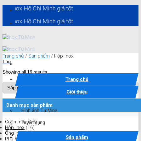
Skip
x Hồ Chí Minh giá tốt
to
content
x Hồ Chí Minh giá tốt
Trang chủ
/
Sản phẩm
/
Hộp Inox
Lọc
Showing all 16 results
Trang chủ
Giới thiệu
Danh mục sản phẩm
Hình ảnh Tứ Minh
Cuộn Inox
(13)
Tuyển dụng
Hộp Inox
(16)
Ống Inox
(4)
Sản phẩm
Phụ Kiện Inox
(97)