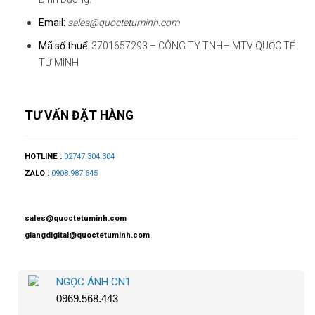
Email:
sales@quoctetuminh.com
Mã số thuế:
3701657293 – CÔNG TY TNHH MTV QUỐC TẾ
TỨ MINH
TƯ VẤN ĐẶT HÀNG
HOTLINE :
02747.304.304
ZALO :
0908.987.645
sales@quoctetuminh.com
giangdigital@quoctetuminh.com
NGỌC ÁNH CN1
0969.568.443