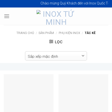
Skip
Chào mừng Quý Khách đến với
Inox Quốc Tế Tứ M
to
content
TRANG CHỦ
/
SẢN PHẨM
/
PHỤ KIỆN INOX
/
TẮC KÊ
LỌC