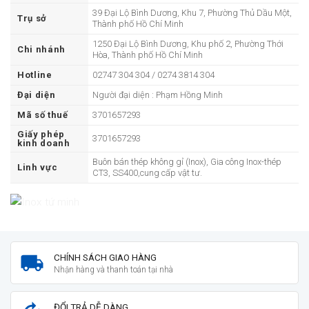
39 Đại Lộ Bình Dương, Khu 7, Phường Thủ Dầu Một,
Trụ sở
Thành phố Hồ Chí Minh
1250 Đại Lộ Bình Dương, Khu phố 2, Phường Thới
Chi nhánh
Hòa, Thành phố Hồ Chí Minh
Hotline
02747 304 304 / 0274 3814 304
Đại diện
Người đại diện : Phạm Hồng Minh
Mã số thuế
3701657293
Giấy phép
3701657293
kinh doanh
Buôn bán thép không gỉ (Inox), Gia công Inox-thép
Linh vực
CT3, SS400,cung cấp vật tư.
CHÍNH SÁCH GIAO HÀNG
Nhận hàng và thanh toán tại nhà
ĐỔI TRẢ DỄ DÀNG