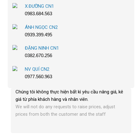
X.ĐƯỜNG CN1
0983.684.563
ÁNH NGỌC CN2
0939.399.495
ĐẶNG NINH CN1
0382.670.256
NV QUÍ CN2
0977.560.963
Chúng tôi không thực hiện bất kì yêu cầu nâng giá, kê
giá từ phía khách hàng và nhân viên
.
We will not do any requests to raise prices, adjust
prices from both the customer and the staff