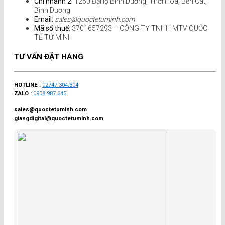
Chi nhánh 2
: 1250 Đại lộ Bình Dương, Thới Hoà, Bến Cát,
Bình Dương.
Email:
sales@quoctetuminh.com
Mã số thuế:
3701657293 – CÔNG TY TNHH MTV QUỐC
TẾ TỨ MINH
TƯ VẤN ĐẶT HÀNG
HOTLINE :
02747.304.304
ZALO :
0908.987.645
sales@quoctetuminh.com
giangdigital@quoctetuminh.com