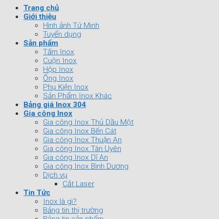
Trang chủ
Giới thiệu
Hình ảnh Tứ Minh
Tuyển dụng
Sản phẩm
Tấm Inox
Cuộn Inox
Hộp Inox
Ống Inox
Phụ Kiện Inox
Sản Phẩm Inox Khác
Bảng giá Inox 304
Gia công Inox
Gia công Inox Thủ Dầu Một
Gia công Inox Bến Cát
Gia công Inox Thuận An
Gia công Inox Tân Uyên
Gia công Inox Dĩ An
Gia công Inox Bình Dương
Dịch vụ
Cắt Laser
Tin Tức
Inox là gì?
Bảng tin thị trường