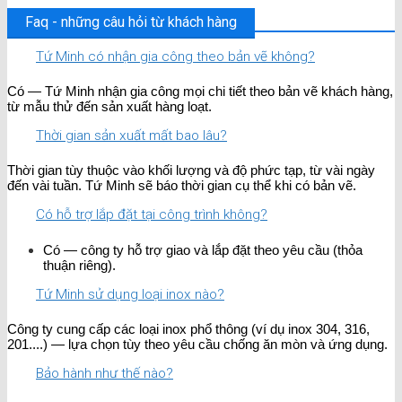
Faq - những câu hỏi từ khách hàng
Tứ Minh có nhận gia công theo bản vẽ không?
Có — Tứ Minh nhận gia công mọi chi tiết theo bản vẽ khách hàng,
từ mẫu thử đến sản xuất hàng loạt.
Thời gian sản xuất mất bao lâu?
Thời gian tùy thuộc vào khối lượng và độ phức tạp, từ vài ngày
đến vài tuần. Tứ Minh sẽ báo thời gian cụ thể khi có bản vẽ.
Có hỗ trợ lắp đặt tại công trình không?
Có — công ty hỗ trợ giao và lắp đặt theo yêu cầu (thỏa
thuận riêng).
Tứ Minh sử dụng loại inox nào?
Công ty cung cấp các loại inox phổ thông (ví dụ inox 304, 316,
201....) — lựa chọn tùy theo yêu cầu chống ăn mòn và ứng dụng.
Bảo hành như thế nào?