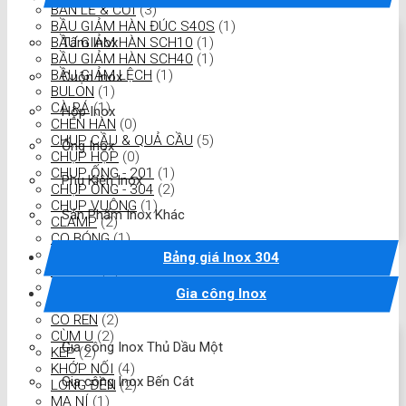
BẢN LỀ & CỐI
(3)
BẦU GIẢM HÀN ĐÚC S40S
(1)
Tấm Inox
BẦU GIẢM HÀN SCH10
(1)
BẦU GIẢM HÀN SCH40
(1)
BẦU GIẢM LỆCH
(1)
Cuộn Inox
BULON
(1)
CÀ RÁ
(1)
Hộp Inox
CHÉN HÀN
(0)
CHỤP CẦU & QUẢ CẦU
(5)
Ống Inox
CHỤP HỘP
(0)
CHỤP ỐNG - 201
(1)
Phụ Kiện Inox
CHỤP ỐNG - 304
(2)
CHỤP VUÔNG
(1)
Sản Phẩm Inox Khác
CLAMP
(2)
CO BÓNG
(1)
CỔ DÊ
(2)
Bảng giá Inox 304
CO Đúc
(1)
CO HÀN
(4)
Gia công Inox
CO LƠI
(0)
CO REN
(2)
CÙM U
(2)
Gia công Inox Thủ Dầu Một
KÉP
(2)
KHỚP NỐI
(4)
Gia công Inox Bến Cát
LONG ĐỀN
(2)
MA NÍ
(1)