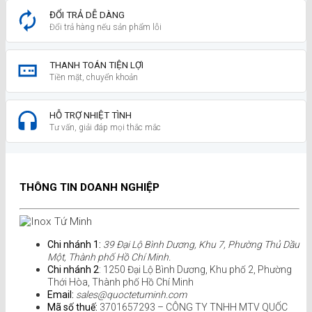
ĐỔI TRẢ DỄ DÀNG
Đổi trả hàng nếu sản phẩm lỗi
THANH TOÁN TIỆN LỢI
Tiền mặt, chuyển khoản
HỖ TRỢ NHIỆT TÌNH
Tư vấn, giải đáp mọi thắc mắc
THÔNG TIN DOANH NGHIỆP
Chi nhánh 1:
39 Đại Lộ Bình Dương, Khu 7, Phường Thủ Dầu
Một, Thành phố Hồ Chí Minh.
Chi nhánh 2
: 1250 Đại Lộ Bình Dương, Khu phố 2, Phường
Thới Hòa, Thành phố Hồ Chí Minh
Email:
sales@quoctetuminh.com
Mã số thuế:
3701657293 – CÔNG TY TNHH MTV QUỐC