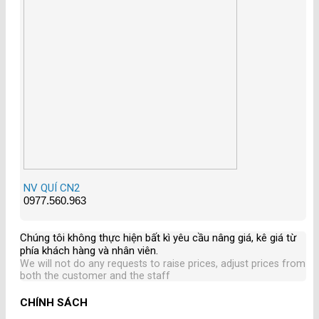
NV QUÍ CN2
0977.560.963
Chúng tôi không thực hiện bất kì yêu cầu nâng giá, kê giá từ
phía khách hàng và nhân viên
.
We will not do any requests to raise prices, adjust prices from
both the customer and the staff
CHÍNH SÁCH