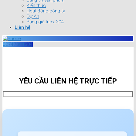
Bảng tin sản phẩm
Kiến thức
Hoạt động công ty
Dự Án
Bảng giá Inox 304
Liên hệ
02747304304
YÊU CẦU LIÊN HỆ TRỰC TIẾP