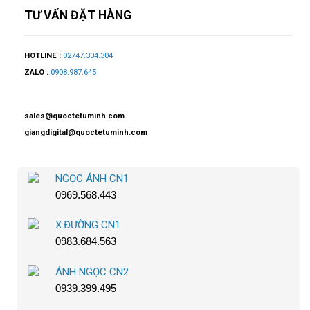
TƯ VẤN ĐẶT HÀNG
HOTLINE :
02747.304.304
ZALO :
0908.987.645
sales@quoctetuminh.com
giangdigital@quoctetuminh.com
NGỌC ÁNH CN1
0969.568.443
X.ĐƯỜNG CN1
0983.684.563
ÁNH NGỌC CN2
0939.399.495