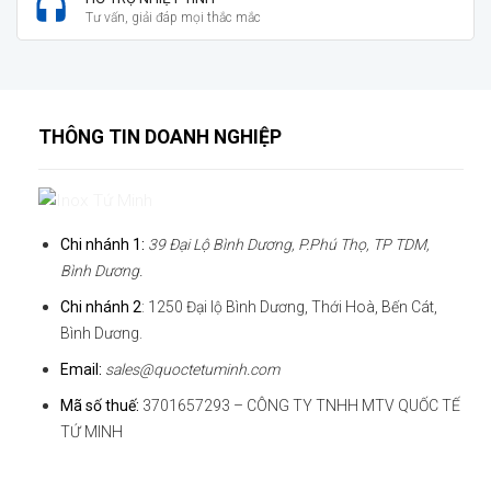
Tư vấn, giải đáp mọi thắc mắc
THÔNG TIN DOANH NGHIỆP
Chi nhánh 1:
39 Đại Lộ Bình Dương, P.Phú Thọ, TP TDM,
Bình Dương.
Chi nhánh 2
: 1250 Đại lộ Bình Dương, Thới Hoà, Bến Cát,
Bình Dương.
Email:
sales@quoctetuminh.com
Mã số thuế:
3701657293 – CÔNG TY TNHH MTV QUỐC TẾ
TỨ MINH