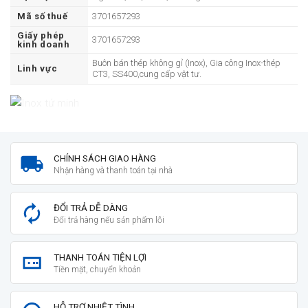
Mã số thuế
3701657293
Giấy phép
3701657293
kinh doanh
Buôn bán thép không gỉ (Inox), Gia công Inox-thép
Linh vực
CT3, SS400,cung cấp vật tư.
CHÍNH SÁCH GIAO HÀNG
Nhận hàng và thanh toán tại nhà
ĐỔI TRẢ DỄ DÀNG
Đổi trả hàng nếu sản phẩm lỗi
THANH TOÁN TIỆN LỢI
Tiền mặt, chuyển khoản
HỖ TRỢ NHIỆT TÌNH