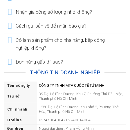
Nhận gia công số lượng nhỏ không?
Cách gửi bản vẽ để nhận báo giá?
Có làm sản phẩm cho nhà hàng, bếp công
nghiệp không?
Đơn hàng gấp thì sao?
THÔNG TIN DOANH NGHIỆP
Tên công ty
CÔNG TY TNHH MTV QUỐC TẾ TỨ MINH
39 Đại Lộ Bình Dương, Khu 7, Phường Thủ Dầu Một,
Trụ sở
Thành phố Hồ Chí Minh
1250 Đại Lộ Bình Dương, Khu phố 2, Phường Thới
Chi nhánh
Hòa, Thành phố Hồ Chí Minh
Hotline
02747 304 304 / 0274 3814 304
Đại diện
Người đại diện : Phạm Hồng Minh