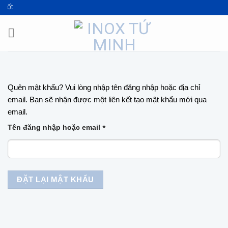
Skip
á tốt
to
content
Quên mật khẩu? Vui lòng nhập tên đăng nhập hoặc địa chỉ
email. Bạn sẽ nhận được một liên kết tạo mật khẩu mới qua
email.
Bắt
*
Tên đăng nhập hoặc email
buộc
ĐẶT LẠI MẬT KHẨU