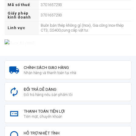
Mã số thuế
3701657293
Giấy phép
3701657293
kinh doanh
Buôn bán thép không gỉ (Inox), Gia công Inox-thép
Linh vực
CT3, SS400,cung cấp vật tư.
CHÍNH SÁCH GIAO HÀNG
Nhận hàng và thanh toán tại nhà
ĐỔI TRẢ DỄ DÀNG
Đổi trả hàng nếu sản phẩm lỗi
THANH TOÁN TIỆN LỢI
Tiền mặt, chuyển khoản
HỖ TRỢ NHIỆT TÌNH