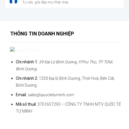
Tư vấn, giải đáp mọi thắc mắc
THÔNG TIN DOANH NGHIỆP
Chi nhánh 1:
39 Đại Lộ Bình Dương, P.Phú Thọ, TP TDM,
Bình Dương.
Chi nhánh 2
: 1250 Đại lộ Bình Dương, Thới Hoà, Bến Cát,
Bình Dương.
Email:
sales@quoctetuminh.com
Mã số thuế:
3701657293 – CÔNG TY TNHH MTV QUỐC TẾ
TỨ MINH