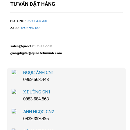
TƯ VẤN ĐẶT HÀNG
HOTLINE :
02747.304.304
ZALO :
0908.987.645
sales@quoctetuminh.com
giangdigital@quoctetuminh.com
NGỌC ÁNH CN1
0969.568.443
X.ĐƯỜNG CN1
0983.684.563
ÁNH NGỌC CN2
0939.399.495