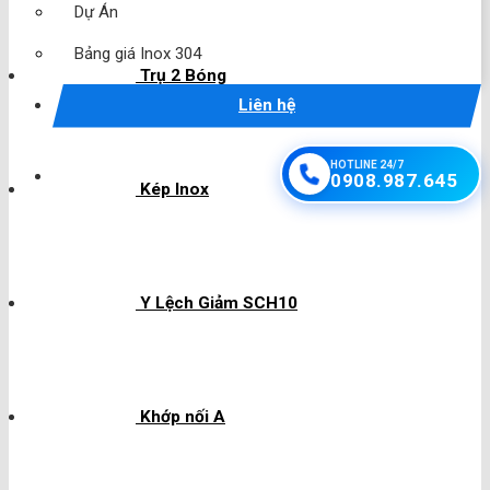
Dự Án
Bảng giá Inox 304
Trụ 2 Bóng
Liên hệ
HOTLINE 24/7
0908.987.645
Kép Inox
Y Lệch Giảm SCH10
Khớp nối A