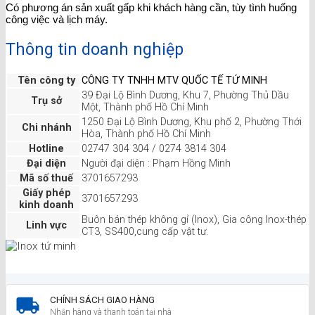
Có phương án sản xuất gấp khi khách hàng cần, tùy tình huống
công việc và lịch máy.
Thông tin doanh nghiệp
Tên công ty
CÔNG TY TNHH MTV QUỐC TẾ TỨ MINH
39 Đại Lộ Bình Dương, Khu 7, Phường Thủ Dầu
Trụ sở
Một, Thành phố Hồ Chí Minh
1250 Đại Lộ Bình Dương, Khu phố 2, Phường Thới
Chi nhánh
Hòa, Thành phố Hồ Chí Minh
Hotline
02747 304 304 / 0274 3814 304
Đại diện
Người đại diện : Phạm Hồng Minh
Mã số thuế
3701657293
Giấy phép
3701657293
kinh doanh
Buôn bán thép không gỉ (Inox), Gia công Inox-thép
Linh vực
CT3, SS400,cung cấp vật tư.
CHÍNH SÁCH GIAO HÀNG
Nhận hàng và thanh toán tại nhà