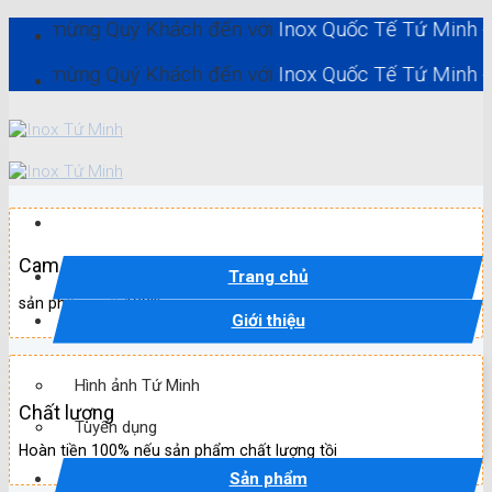
Skip
ng Quý Khách đến với
Inox Quốc Tế Tứ Minh - Inox Hồ 
to
content
ng Quý Khách đến với
Inox Quốc Tế Tứ Minh - Inox Hồ 
Cam kết
Trang chủ
sản phẩm mới 100%
Giới thiệu
Hình ảnh Tứ Minh
Chất lượng
Tuyển dụng
Hoàn tiền 100% nếu sản phẩm chất lượng tồi
Sản phẩm