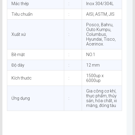
Mác thép
:
Inox 304/304L
Tiêu chuẩn
:
AISI, ASTM, JIS
Posco, Bahru,
Outo Kumpu,
Xuất xứ
:
Columbus,
Hyundai, Tisco,
Acerinox.
Bề mặt
:
NO.1
Độ dày
:
12 mm
1500up x
Kích thước
:
6000up
Gia công cơ khí,
thực phẩm, thủy
Ứng dụng
:
sản, hóa chất, xi
măng, đóng tàu