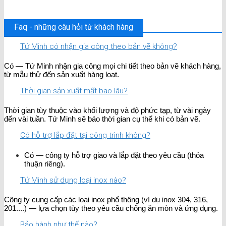
Faq - những câu hỏi từ khách hàng
Tứ Minh có nhận gia công theo bản vẽ không?
Có — Tứ Minh nhận gia công mọi chi tiết theo bản vẽ khách hàng,
từ mẫu thử đến sản xuất hàng loạt.
Thời gian sản xuất mất bao lâu?
Thời gian tùy thuộc vào khối lượng và độ phức tạp, từ vài ngày
đến vài tuần. Tứ Minh sẽ báo thời gian cụ thể khi có bản vẽ.
Có hỗ trợ lắp đặt tại công trình không?
Có — công ty hỗ trợ giao và lắp đặt theo yêu cầu (thỏa
thuận riêng).
Tứ Minh sử dụng loại inox nào?
Công ty cung cấp các loại inox phổ thông (ví dụ inox 304, 316,
201....) — lựa chọn tùy theo yêu cầu chống ăn mòn và ứng dụng.
Bảo hành như thế nào?