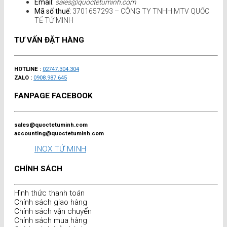
Email:
sales@quoctetuminh.com
Mã số thuế:
3701657293 – CÔNG TY TNHH MTV QUỐC
TẾ TỨ MINH
TƯ VẤN ĐẶT HÀNG
HOTLINE :
02747.304.304
ZALO :
0908.987.645
FANPAGE FACEBOOK
sales@quoctetuminh.com
accounting@quoctetuminh.com
INOX TỨ MINH
CHÍNH SÁCH
Hình thức thanh toán
Chính sách giao hàng
Chính sách vận chuyển
Chính sách mua hàng