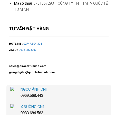
Mã số thuế:
3701657293 – CÔNG TY TNHH MTV QUỐC TẾ
TỨ MINH
TƯ VẤN ĐẶT HÀNG
HOTLINE :
02747.304.304
ZALO :
0908.987.645
sales@quoctetuminh.com
giangdigital@quoctetuminh.com
NGỌC ÁNH CN1
0969.568.443
X.ĐƯỜNG CN1
0983.684.563