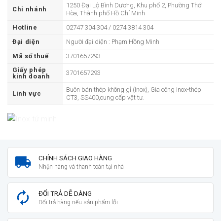
1250 Đại Lộ Bình Dương, Khu phố 2, Phường Thới
Chi nhánh
Hòa, Thành phố Hồ Chí Minh
Hotline
02747 304 304 / 0274 3814 304
Đại diện
Người đại diện : Phạm Hồng Minh
Mã số thuế
3701657293
Giấy phép
3701657293
kinh doanh
Buôn bán thép không gỉ (Inox), Gia công Inox-thép
Linh vực
CT3, SS400,cung cấp vật tư.
CHÍNH SÁCH GIAO HÀNG
Nhận hàng và thanh toán tại nhà
ĐỔI TRẢ DỄ DÀNG
Đổi trả hàng nếu sản phẩm lỗi