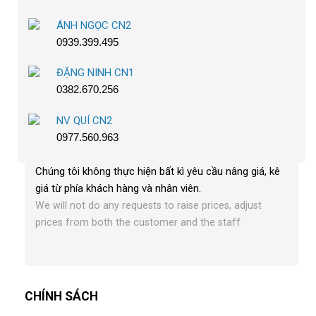
ÁNH NGỌC CN2
0939.399.495
ĐẶNG NINH CN1
0382.670.256
NV QUÍ CN2
0977.560.963
Chúng tôi không thực hiện bất kì yêu cầu nâng giá, kê
giá từ phía khách hàng và nhân viên
.
We will not do any requests to raise prices, adjust
prices from both the customer and the staff
CHÍNH SÁCH