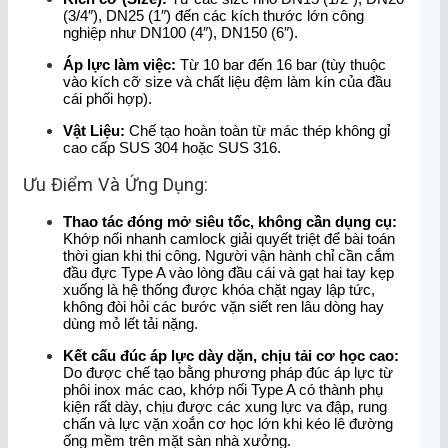
(3/4″), DN25 (1″) đến các kích thước lớn công
nghiệp như DN100 (4″), DN150 (6″).
Áp lực làm việc:
Từ 10 bar đến 16 bar (tùy thuộc
vào kích cỡ size và chất liệu đệm làm kín của đầu
cái phối hợp).
Vật Liệu:
Chế tạo hoàn toàn từ mác thép không gỉ
cao cấp SUS 304 hoặc SUS 316.
Ưu Điểm Và Ứng Dụng:
Thao tác đóng mở siêu tốc, không cần dụng cụ:
Khớp nối nhanh camlock giải quyết triệt để bài toán
thời gian khi thi công. Người vận hành chỉ cần cắm
đầu đực Type A vào lòng đầu cái và gạt hai tay kẹp
xuống là hệ thống được khóa chặt ngay lập tức,
không đòi hỏi các bước vặn siết ren lâu dòng hay
dùng mỏ lết tải nặng.
Kết cấu đúc áp lực dày dặn, chịu tải cơ học cao:
Do được chế tạo bằng phương pháp đúc áp lực từ
phôi inox mác cao, khớp nối Type A có thành phụ
kiện rất dày, chịu được các xung lực va đập, rung
chấn và lực vặn xoắn cơ học lớn khi kéo lê đường
ống mềm trên mặt sàn nhà xưởng.