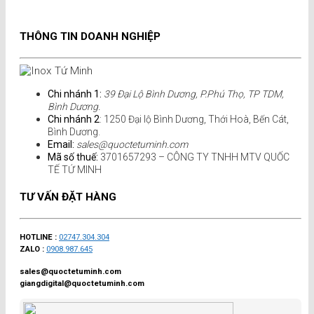
THÔNG TIN DOANH NGHIỆP
Chi nhánh 1:
39 Đại Lộ Bình Dương, P.Phú Thọ, TP TDM,
Bình Dương.
Chi nhánh 2
: 1250 Đại lộ Bình Dương, Thới Hoà, Bến Cát,
Bình Dương.
Email:
sales@quoctetuminh.com
Mã số thuế:
3701657293 – CÔNG TY TNHH MTV QUỐC
TẾ TỨ MINH
TƯ VẤN ĐẶT HÀNG
HOTLINE :
02747.304.304
ZALO :
0908.987.645
sales@quoctetuminh.com
giangdigital@quoctetuminh.com