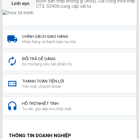
Buôn bán thép không gỉ (Inox), Gia công Inox-thép
Linh vực
CT3, SS400,cung cấp vật tư.
CHÍNH SÁCH GIAO HÀNG
Nhận hàng và thanh toán tại nhà
ĐỔI TRẢ DỄ DÀNG
Đổi trả hàng nếu sản phẩm lỗi
THANH TOÁN TIỆN LỢI
Tiền mặt, chuyển khoản
HỖ TRỢ NHIỆT TÌNH
Tư vấn, giải đáp mọi thắc mắc
THÔNG TIN DOANH NGHIỆP