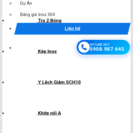
Dự Án
Bảng giá Inox 304
Trụ 2 Bóng
Liên hệ
HOTLINE 24/7
0908.987.645
Kép Inox
Y Lệch Giảm SCH10
Khớp nối A