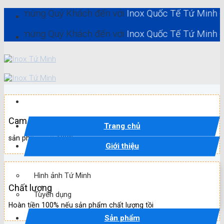
Skip
ng Quý Khách đến với
Inox Quốc Tế Tứ Minh - Inox Hồ 
to
content
ng Quý Khách đến với
Inox Quốc Tế Tứ Minh - Inox Hồ 
Cam kết
Trang chủ
sản phẩm mới 100%
Giới thiệu
Hình ảnh Tứ Minh
Chất lượng
Tuyển dụng
Hoàn tiền 100% nếu sản phẩm chất lượng tồi
Sản phẩm