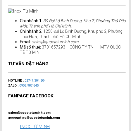
Chi nhánh 1:
39 Đại Lộ Bình Dương, Khu 7, Phường Thủ Dầu
Một, Thành phố Hồ Chí Minh.
Chi nhánh 2
: 1250 Đại Lộ Bình Dương, Khu phố 2, Phường
Thới Hòa, Thành phố Hồ Chí Minh
Email:
sales@quoctetuminh.com
Mã số thuế:
3701657293 – CÔNG TY TNHH MTV QUỐC
TẾ TỨ MINH
TƯ VẤN ĐẶT HÀNG
HOTLINE :
02747.304.304
ZALO :
0908.987.645
FANPAGE FACEBOOK
sales@quoctetuminh.com
accounting@quoctetuminh.com
INOX TỨ MINH