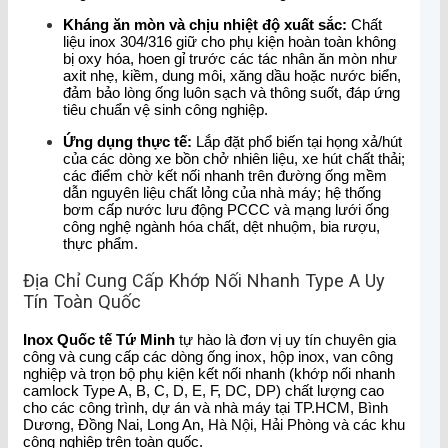
Kháng ăn mòn và chịu nhiệt độ xuất sắc:
Chất
liệu inox 304/316 giữ cho phụ kiện hoàn toàn không
bị oxy hóa, hoen gỉ trước các tác nhân ăn mòn như
axit nhẹ, kiềm, dung môi, xăng dầu hoặc nước biển,
đảm bảo lòng ống luôn sạch và thông suốt, đáp ứng
tiêu chuẩn vệ sinh công nghiệp.
Ứng dụng thực tế:
Lắp đặt phổ biến tại họng xả/hút
của các dòng xe bồn chở nhiên liệu, xe hút chất thải;
các điểm chờ kết nối nhanh trên đường ống mềm
dẫn nguyên liệu chất lỏng của nhà máy; hệ thống
bơm cấp nước lưu động PCCC và mạng lưới ống
công nghệ ngành hóa chất, dệt nhuộm, bia rượu,
thực phẩm.
Địa Chỉ Cung Cấp Khớp Nối Nhanh Type A Uy
Tín Toàn Quốc
Inox Quốc tế Tứ Minh
tự hào là đơn vị uy tín chuyên gia
công và cung cấp các dòng ống inox, hộp inox, van công
nghiệp và trọn bộ phụ kiện kết nối nhanh (khớp nối nhanh
camlock Type A, B, C, D, E, F, DC, DP) chất lượng cao
cho các công trình, dự án và nhà máy tại TP.HCM, Bình
Dương, Đồng Nai, Long An, Hà Nội, Hải Phòng và các khu
công nghiệp trên toàn quốc.