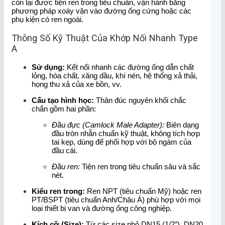
còn lại được tiện ren trong tiêu chuẩn, vận hành bằng
phương pháp xoáy vặn vào đường ống cứng hoặc các
phụ kiện có ren ngoài.
Thông Số Kỹ Thuật Của Khớp Nối Nhanh Type
A
Sử dụng:
Kết nối nhanh các đường ống dẫn chất
lỏng, hóa chất, xăng dầu, khí nén, hệ thống xả thải,
họng thu xả của xe bồn, vv.
Cấu tạo hình học:
Thân đúc nguyên khối chắc
chắn gồm hai phần:
Đầu đực (Camlock Male Adapter):
Biên dạng
đầu tròn nhẵn chuẩn kỹ thuật, không tích hợp
tai kẹp, dùng để phối hợp với bộ ngàm của
đầu cái.
Đầu ren:
Tiện ren trong tiêu chuẩn sâu và sắc
nét.
Kiểu ren trong:
Ren NPT (tiêu chuẩn Mỹ) hoặc ren
PT/BSPT (tiêu chuẩn Anh/Châu Á) phù hợp với mọi
loại thiết bị van và đường ống công nghiệp.
Kích cỡ (Size):
Từ các size nhỏ DN15 (1/2″), DN20