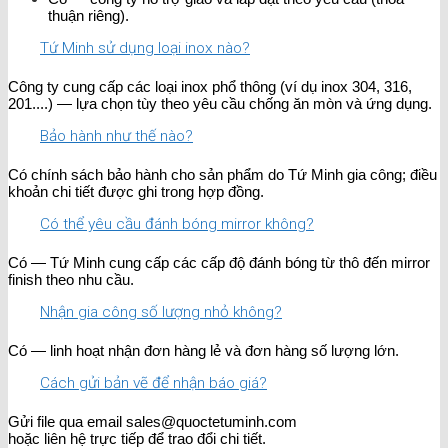
thuận riêng).
Tứ Minh sử dụng loại inox nào?
Công ty cung cấp các loại inox phổ thông (ví dụ inox 304, 316,
201....) — lựa chọn tùy theo yêu cầu chống ăn mòn và ứng dụng.
Bảo hành như thế nào?
Có chính sách bảo hành cho sản phẩm do Tứ Minh gia công; điều
khoản chi tiết được ghi trong hợp đồng.
Có thể yêu cầu đánh bóng mirror không?
Có — Tứ Minh cung cấp các cấp độ đánh bóng từ thô đến mirror
finish theo nhu cầu.
Nhận gia công số lượng nhỏ không?
Có — linh hoạt nhận đơn hàng lẻ và đơn hàng số lượng lớn.
Cách gửi bản vẽ để nhận báo giá?
Gửi file qua email sales@quoctetuminh.com
hoặc liên hệ trực tiếp để trao đổi chi tiết.