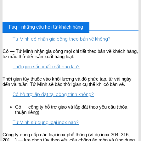
Faq - những câu hỏi từ khách hàng
Tứ Minh có nhận gia công theo bản vẽ không?
Có — Tứ Minh nhận gia công mọi chi tiết theo bản vẽ khách hàng,
từ mẫu thử đến sản xuất hàng loạt.
Thời gian sản xuất mất bao lâu?
Thời gian tùy thuộc vào khối lượng và độ phức tạp, từ vài ngày
đến vài tuần. Tứ Minh sẽ báo thời gian cụ thể khi có bản vẽ.
Có hỗ trợ lắp đặt tại công trình không?
Có — công ty hỗ trợ giao và lắp đặt theo yêu cầu (thỏa
thuận riêng).
Tứ Minh sử dụng loại inox nào?
Công ty cung cấp các loại inox phổ thông (ví dụ inox 304, 316,
201....) — lựa chọn tùy theo yêu cầu chống ăn mòn và ứng dụng.