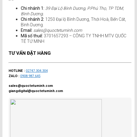
Chi nhánh 1:
39 Đại Lộ Bình Dương, P.Phú Thọ, TP TDM,
Bình Dương.
Chi nhánh 2
: 1250 Đại lộ Bình Dương, Thới Hoà, Bến Cát,
Bình Dương.
Email:
sales@quoctetuminh.com
Mã số thuế:
3701657293 – CÔNG TY TNHH MTV QUỐC
TẾ TỨ MINH
TƯ VẤN ĐẶT HÀNG
HOTLINE :
02747.304.304
ZALO :
0908.987.645
sales@quoctetuminh.com
giangdigital@quoctetuminh.com