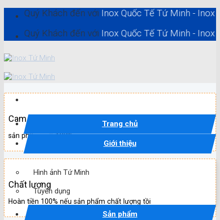
Skip
ý Khách đến với
Inox Quốc Tế Tứ Minh - Inox Hồ Chí M
to
content
ý Khách đến với
Inox Quốc Tế Tứ Minh - Inox Hồ Chí M
Cam kết
Trang chủ
sản phẩm mới 100%
Giới thiệu
Hình ảnh Tứ Minh
Chất lượng
Tuyển dụng
Hoàn tiền 100% nếu sản phẩm chất lượng tồi
Sản phẩm