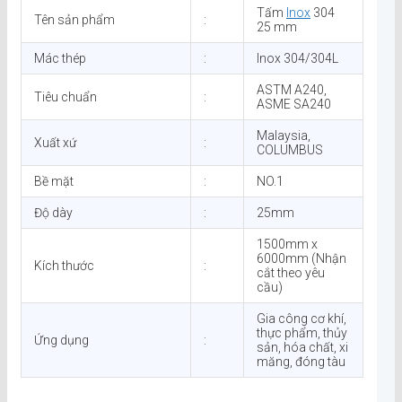
Tấm
Inox
304
Tên sản phẩm
:
25 mm
Mác thép
:
Inox 304/304L
ASTM A240,
Tiêu chuẩn
:
ASME SA240
Malaysia,
Xuất xứ
:
COLUMBUS
Bề mặt
:
NO.1
Độ dày
:
25mm
1500mm x
6000mm (Nhận
Kích thước
:
cắt theo yêu
cầu)
Gia công cơ khí,
thực phẩm, thủy
Ứng dụng
:
sản, hóa chất, xi
măng, đóng tàu