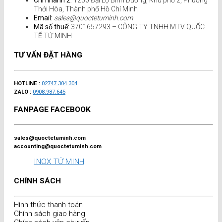
Chi nhánh 2
: 1250 Đại Lộ Bình Dương, Khu phố 2, Phường
Thới Hòa, Thành phố Hồ Chí Minh
Email:
sales@quoctetuminh.com
Mã số thuế:
3701657293 – CÔNG TY TNHH MTV QUỐC
TẾ TỨ MINH
TƯ VẤN ĐẶT HÀNG
HOTLINE :
02747.304.304
ZALO :
0908.987.645
FANPAGE FACEBOOK
sales@quoctetuminh.com
accounting@quoctetuminh.com
INOX TỨ MINH
CHÍNH SÁCH
Hình thức thanh toán
Chính sách giao hàng