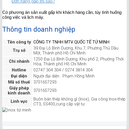
Đơn hàng gấp thì sao?
Có phương án sản xuất gấp khi khách hàng cần, tùy tình huống
công việc và lịch máy.
Thông tin doanh nghiệp
Tên công ty
CÔNG TY TNHH MTV QUỐC TẾ TỨ MINH
39 Đại Lộ Bình Dương, Khu 7, Phường Thủ Dầu
Trụ sở
Một, Thành phố Hồ Chí Minh
1250 Đại Lộ Bình Dương, Khu phố 2, Phường Thới
Chi nhánh
Hòa, Thành phố Hồ Chí Minh
Hotline
02747 304 304 / 0274 3814 304
Đại diện
Người đại diện : Phạm Hồng Minh
Mã số thuế
3701657293
Giấy phép
3701657293
kinh doanh
Buôn bán thép không gỉ (Inox), Gia công Inox-thép
Linh vực
CT3, SS400,cung cấp vật tư.