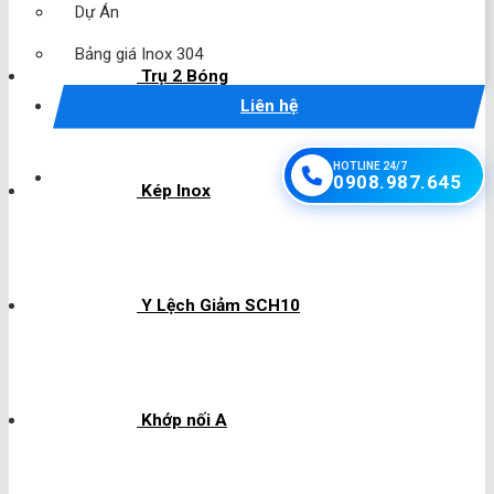
Dự Án
Bảng giá Inox 304
Trụ 2 Bóng
Liên hệ
HOTLINE 24/7
0908.987.645
Kép Inox
Y Lệch Giảm SCH10
Khớp nối A