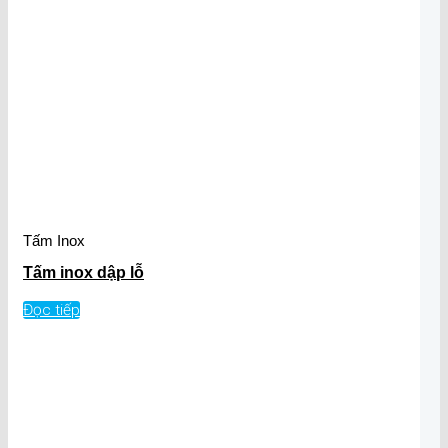
Tấm Inox
Tấm inox dập lỗ
Đọc tiếp