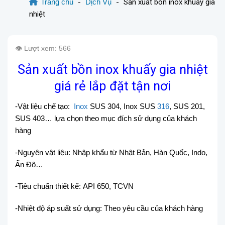
Trang chủ
-
Dịch Vụ
-
Sản xuất bồn inox khuấy gia
nhiệt
👁️ Lượt xem: 566
Sản xuất bồn inox khuấy gia nhiệt
giá rẻ lắp đặt tận nơi
-Vật liệu chế tạo:
Inox
SUS 304, Inox SUS
316
, SUS 201,
SUS 403… lựa chọn theo mục đích sử dụng của khách
hàng
-Nguyên vật liệu: Nhập khẩu từ Nhật Bản, Hàn Quốc, Indo,
Ấn Độ…
-Tiêu chuẩn thiết kế: API 650, TCVN
-Nhiệt độ áp suất sử dụng: Theo yêu cầu của khách hàng