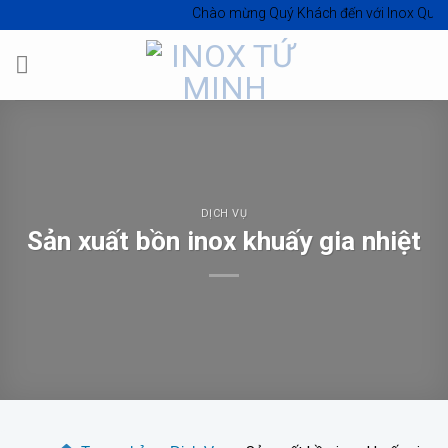
Skip
Chào mừng Quý Khách đến với
Inox Quốc Tế T
to
content
DỊCH VỤ
Sản xuất bồn inox khuấy gia nhiệt