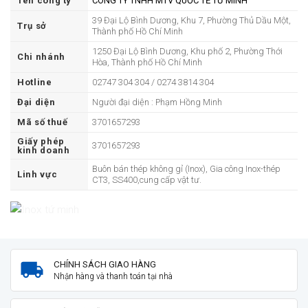
Tên công ty
CÔNG TY TNHH MTV QUỐC TẾ TỨ MINH
39 Đại Lộ Bình Dương, Khu 7, Phường Thủ Dầu Một,
Trụ sở
Thành phố Hồ Chí Minh
1250 Đại Lộ Bình Dương, Khu phố 2, Phường Thới
Chi nhánh
Hòa, Thành phố Hồ Chí Minh
Hotline
02747 304 304 / 0274 3814 304
Đại diện
Người đại diện : Phạm Hồng Minh
Mã số thuế
3701657293
Giấy phép
3701657293
kinh doanh
Buôn bán thép không gỉ (Inox), Gia công Inox-thép
Linh vực
CT3, SS400,cung cấp vật tư.
CHÍNH SÁCH GIAO HÀNG
Nhận hàng và thanh toán tại nhà