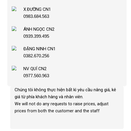
X.ĐƯỜNG CN1
0983.684.563
ÁNH NGỌC CN2
0939.399.495
ĐẶNG NINH CN1
0382.670.256
NV QUÍ CN2
0977.560.963
Chúng tôi không thực hiện bất kì yêu cầu nâng giá, kê
giá từ phía khách hàng và nhân viên
.
We will not do any requests to raise prices, adjust
prices from both the customer and the staff