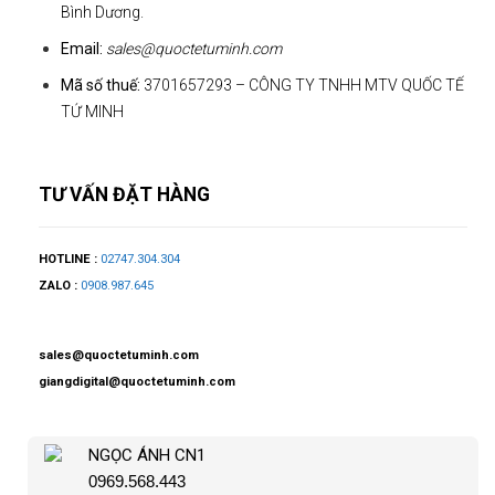
Bình Dương.
Email:
sales@quoctetuminh.com
Mã số thuế:
3701657293 – CÔNG TY TNHH MTV QUỐC TẾ
TỨ MINH
TƯ VẤN ĐẶT HÀNG
HOTLINE :
02747.304.304
ZALO :
0908.987.645
sales@quoctetuminh.com
giangdigital@quoctetuminh.com
NGỌC ÁNH CN1
0969.568.443