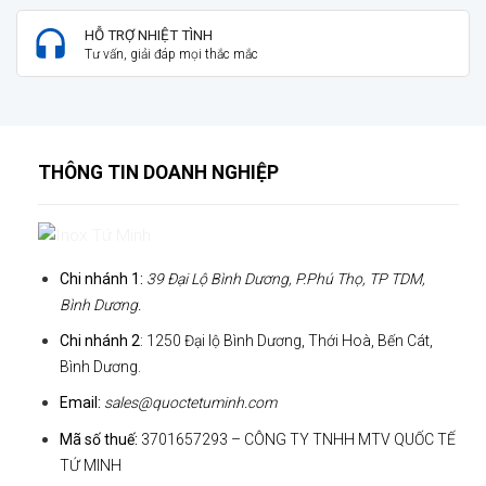
HỖ TRỢ NHIỆT TÌNH
Tư vấn, giải đáp mọi thắc mắc
THÔNG TIN DOANH NGHIỆP
Chi nhánh 1:
39 Đại Lộ Bình Dương, P.Phú Thọ, TP TDM,
Bình Dương.
Chi nhánh 2
: 1250 Đại lộ Bình Dương, Thới Hoà, Bến Cát,
Bình Dương.
Email:
sales@quoctetuminh.com
Mã số thuế:
3701657293 – CÔNG TY TNHH MTV QUỐC TẾ
TỨ MINH