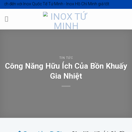
Skip
 với
Inox Quốc Tế Tứ Minh - Inox Hồ Chí Minh giá tốt
to
content
TIN TỨC
Công Năng Hữu Ích Của Bồn Khuấy
Gia Nhiệt