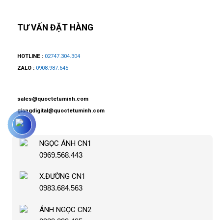
TƯ VẤN ĐẶT HÀNG
HOTLINE :
02747.304.304
ZALO :
0908.987.645
sales@quoctetuminh.com
giangdigital@quoctetuminh.com
NGỌC ÁNH CN1
0969.568.443
X.ĐƯỜNG CN1
0983.684.563
ÁNH NGỌC CN2