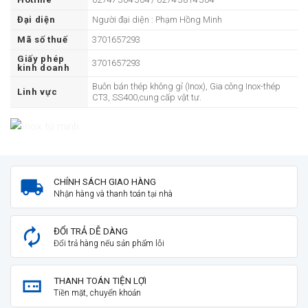
Đại diện
Người đại diện : Phạm Hồng Minh
Mã số thuế
3701657293
Giấy phép
3701657293
kinh doanh
Buôn bán thép không gỉ (Inox), Gia công Inox-thép
Linh vực
CT3, SS400,cung cấp vật tư.
CHÍNH SÁCH GIAO HÀNG
Nhận hàng và thanh toán tại nhà
ĐỔI TRẢ DỄ DÀNG
Đổi trả hàng nếu sản phẩm lỗi
THANH TOÁN TIỆN LỢI
Tiền mặt, chuyển khoản