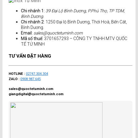
Chi nhánh 1:
39 Đại Lộ Bình Dương, P.Phú Thọ, TP TDM,
Bình Dương.
Chi nhánh 2
: 1250 Đại lộ Bình Dương, Thới Hoà, Bến Cát,
Bình Dương.
Email:
sales@quoctetuminh.com
Mã số thuế:
3701657293 – CÔNG TY TNHH MTV QUỐC
TẾ TỨ MINH
TƯ VẤN ĐẶT HÀNG
HOTLINE :
02747.304.304
ZALO :
0908.987.645
sales@quoctetuminh.com
giangdigital@quoctetuminh.com