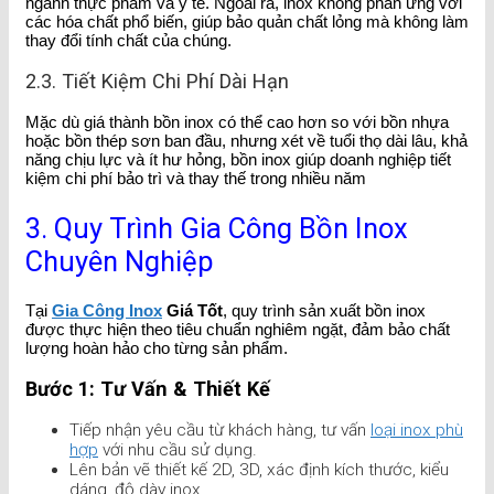
ngành thực phẩm và y tế. Ngoài ra, inox không phản ứng với
các hóa chất phổ biến, giúp bảo quản chất lỏng mà không làm
thay đổi tính chất của chúng.
2.3. Tiết Kiệm Chi Phí Dài Hạn
Mặc dù giá thành bồn inox có thể cao hơn so với bồn nhựa
hoặc bồn thép sơn ban đầu, nhưng xét về tuổi thọ dài lâu, khả
năng chịu lực và ít hư hỏng, bồn inox giúp doanh nghiệp tiết
kiệm chi phí bảo trì và thay thế trong nhiều năm
3. Quy Trình Gia Công Bồn Inox
Chuyên Nghiệp
Tại
Gia Công Inox
Giá Tốt
, quy trình sản xuất bồn inox
được thực hiện theo tiêu chuẩn nghiêm ngặt, đảm bảo chất
lượng hoàn hảo cho từng sản phẩm.
Bước 1: Tư Vấn & Thiết Kế
Tiếp nhận yêu cầu từ khách hàng, tư vấn
loại inox phù
hợp
với nhu cầu sử dụng.
Lên bản vẽ thiết kế 2D, 3D, xác định kích thước, kiểu
dáng, độ dày inox.