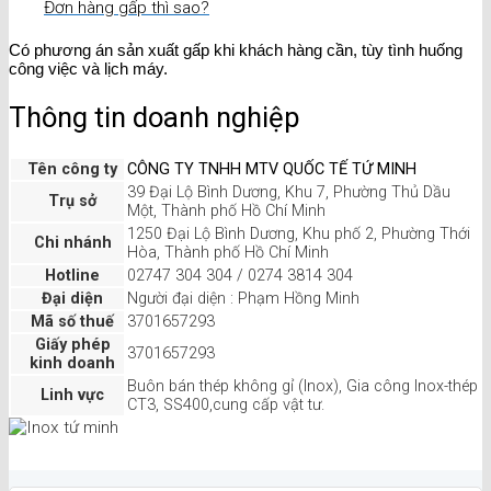
Đơn hàng gấp thì sao?
Có phương án sản xuất gấp khi khách hàng cần, tùy tình huống
công việc và lịch máy.
Thông tin doanh nghiệp
Tên công ty
CÔNG TY TNHH MTV QUỐC TẾ TỨ MINH
39 Đại Lộ Bình Dương, Khu 7, Phường Thủ Dầu
Trụ sở
Một, Thành phố Hồ Chí Minh
1250 Đại Lộ Bình Dương, Khu phố 2, Phường Thới
Chi nhánh
Hòa, Thành phố Hồ Chí Minh
Hotline
02747 304 304 / 0274 3814 304
Đại diện
Người đại diện : Phạm Hồng Minh
Mã số thuế
3701657293
Giấy phép
3701657293
kinh doanh
Buôn bán thép không gỉ (Inox), Gia công Inox-thép
Linh vực
CT3, SS400,cung cấp vật tư.