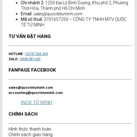
Chi nhánh 2
: 1250 Đại Lộ Bình Dương, Khu phố 2, Phường
Thới Hòa, Thành phố Hồ Chí Minh
Email:
sales@quoctetuminh.com
Mã số thuế:
3701657293 – CÔNG TY TNHH MTV QUỐC
TẾ TỨ MINH
TƯ VẤN ĐẶT HÀNG
HOTLINE :
02747.304.304
ZALO :
0908.987.645
FANPAGE FACEBOOK
sales@quoctetuminh.com
accounting@quoctetuminh.com
INOX TỨ MINH
CHÍNH SÁCH
Hình thức thanh toán
Chính sách giao hàng