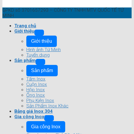
GPKD số 3701657293 – CÔNG TY TNHH MTV QUỐC TẾ TỨ
MINH
Trang chủ
Giới thiệu
Giới thiệu
Hình ảnh Tứ Minh
Tuyển dụng
Sản phẩm
Sản phẩm
Tấm Inox
Cuộn Inox
Hộp Inox
Ống Inox
Phụ Kiện Inox
Sản Phẩm Inox Khác
Bảng giá Inox 304
Gia công Inox
Gia công Inox