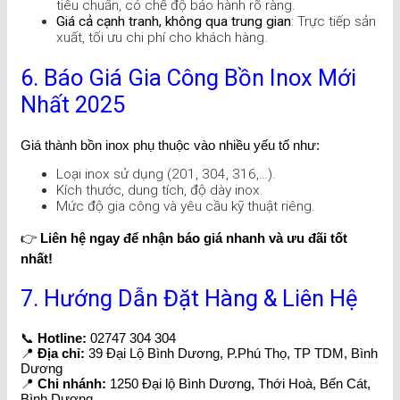
tiêu chuẩn, có chế độ bảo hành rõ ràng.
Giá cả cạnh tranh, không qua trung gian
: Trực tiếp sản
xuất, tối ưu chi phí cho khách hàng.
6. Báo Giá Gia Công Bồn Inox Mới
Nhất 2025
Giá thành bồn inox phụ thuộc vào nhiều yếu tố như:
Loại inox sử dụng (201, 304, 316,…).
Kích thước, dung tích, độ dày inox.
Mức độ gia công và yêu cầu kỹ thuật riêng.
👉
Liên hệ ngay để nhận báo giá nhanh và ưu đãi tốt
nhất!
7. Hướng Dẫn Đặt Hàng & Liên Hệ
📞
Hotline:
02747 304 304
📍
Địa chỉ:
39 Đại Lộ Bình Dương, P.Phú Thọ, TP TDM, Bình
Dương
📍
Chi nhánh:
1250 Đại lộ Bình Dương, Thới Hoà, Bến Cát,
Bình Dương