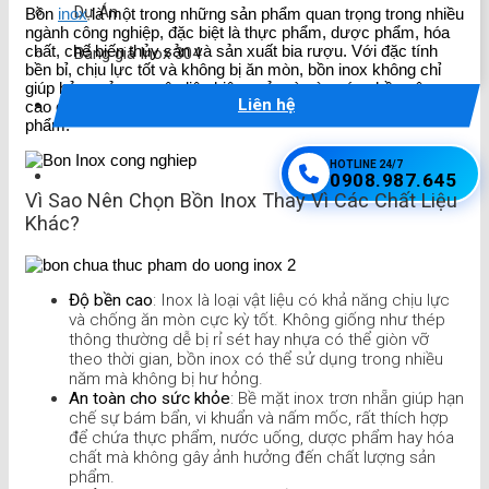
Dự Án
Bồn
inox
là một trong những sản phẩm quan trọng trong nhiều
ngành công nghiệp, đặc biệt là thực phẩm, dược phẩm, hóa
chất, chế biến thủy sản và sản xuất bia rượu. Với đặc tính
Bảng giá Inox 304
bền bỉ, chịu lực tốt và không bị ăn mòn, bồn inox không chỉ
giúp bảo quản nguyên liệu hiệu quả mà còn góp phần nâng
Liên hệ
cao chất lượng sản phẩm, đảm bảo an toàn vệ sinh thực
phẩm.
HOTLINE 24/7
0908.987.645
Vì Sao Nên Chọn Bồn Inox Thay Vì Các Chất Liệu
Khác?
Độ bền cao
: Inox là loại vật liệu có khả năng chịu lực
và chống ăn mòn cực kỳ tốt. Không giống như thép
thông thường dễ bị rỉ sét hay nhựa có thể giòn vỡ
theo thời gian, bồn inox có thể sử dụng trong nhiều
năm mà không bị hư hỏng.
An toàn cho sức khỏe
: Bề mặt inox trơn nhẵn giúp hạn
chế sự bám bẩn, vi khuẩn và nấm mốc, rất thích hợp
để chứa thực phẩm, nước uống, dược phẩm hay hóa
chất mà không gây ảnh hưởng đến chất lượng sản
phẩm.