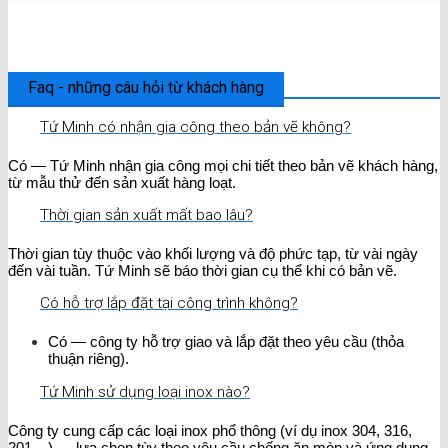
Faq - những câu hỏi từ khách hàng
Tứ Minh có nhận gia công theo bản vẽ không?
Có — Tứ Minh nhận gia công mọi chi tiết theo bản vẽ khách hàng,
từ mẫu thử đến sản xuất hàng loạt.
Thời gian sản xuất mất bao lâu?
Thời gian tùy thuộc vào khối lượng và độ phức tạp, từ vài ngày
đến vài tuần. Tứ Minh sẽ báo thời gian cụ thể khi có bản vẽ.
Có hỗ trợ lắp đặt tại công trình không?
Có — công ty hỗ trợ giao và lắp đặt theo yêu cầu (thỏa
thuận riêng).
Tứ Minh sử dụng loại inox nào?
Công ty cung cấp các loại inox phổ thông (ví dụ inox 304, 316,
201....) — lựa chọn tùy theo yêu cầu chống ăn mòn và ứng dụng.