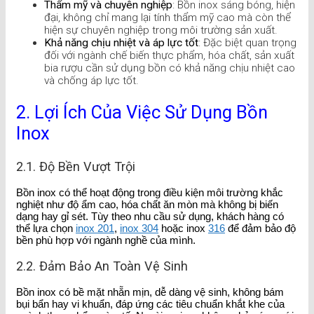
Thẩm mỹ và chuyên nghiệp
: Bồn inox sáng bóng, hiện
đại, không chỉ mang lại tính thẩm mỹ cao mà còn thể
hiện sự chuyên nghiệp trong môi trường sản xuất.
Khả năng chịu nhiệt và áp lực tốt
: Đặc biệt quan trọng
đối với ngành chế biến thực phẩm, hóa chất, sản xuất
bia rượu cần sử dụng bồn có khả năng chịu nhiệt cao
và chống áp lực tốt.
2. Lợi Ích Của Việc Sử Dụng Bồn
Inox
2.1. Độ Bền Vượt Trội
Bồn inox có thể hoạt động trong điều kiện môi trường khắc
nghiệt như độ ẩm cao, hóa chất ăn mòn mà không bị biến
dạng hay gỉ sét. Tùy theo nhu cầu sử dụng, khách hàng có
thể lựa chọn
inox 201
,
inox 304
hoặc inox
316
để đảm bảo độ
bền phù hợp với ngành nghề của mình.
2.2. Đảm Bảo An Toàn Vệ Sinh
Bồn inox có bề mặt nhẵn mịn, dễ dàng vệ sinh, không bám
bụi bẩn hay vi khuẩn, đáp ứng các tiêu chuẩn khắt khe của