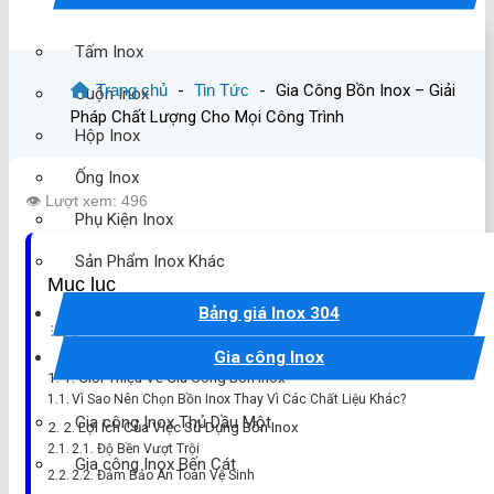
Tấm Inox
Trang chủ
-
Tin Tức
-
Gia Công Bồn Inox – Giải
Cuộn Inox
Pháp Chất Lượng Cho Mọi Công Trình
Hộp Inox
Ống Inox
👁️ Lượt xem: 496
Phụ Kiện Inox
Sản Phẩm Inox Khác
Mục lục
Bảng giá Inox 304
Gia công Inox
1. Giới Thiệu Về Gia Công Bồn Inox
Vì Sao Nên Chọn Bồn Inox Thay Vì Các Chất Liệu Khác?
Gia công Inox Thủ Dầu Một
2. Lợi Ích Của Việc Sử Dụng Bồn Inox
2.1. Độ Bền Vượt Trội
Gia công Inox Bến Cát
2.2. Đảm Bảo An Toàn Vệ Sinh