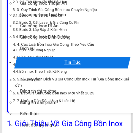
2.3. Tiết Kiệm Chi Phí Dài Hạn
Gia công Inox Thuận An
3. Quy Trình Gia Công Bồn Inox Chuyên Nghiệp
Gia công Inox Tân Uyên
Bước 1: Tư Vấn & Thiết Kế
Bước 2: Cắt Laser & Gia Công Cơ Khí
Gia công Inox Dĩ An
Bước 3: Lắp Ráp & Kiểm Định
Gia công Inox Bình Dương
Bước 4: Giao Hàng & Lắp Đặt
4. Các Loại Bồn Inox Gia Công Theo Yêu Cầu
Dịch vụ
Bồn Inox Công Nghiệp
Bồn Inox Chứa Nước
Tin Tức
Bồn Inox Áp Lực
Bồn Inox Theo Thiết Kế Riêng
5. Vì Sao Chọn Dịch Vụ Gia Công Bồn Inox Tại “Gia Công Inox Giá
Inox là gì?
Tốt”?
Bảng tin thị trường
6. Báo Giá Gia Công Bồn Inox Mới Nhất 2025
7. Hướng Dẫn Đặt Hàng & Liên Hệ
Bảng tin sản phẩm
Kiến thức
1. Giới Thiệu Về Gia Công Bồn Inox
Hoạt động công ty