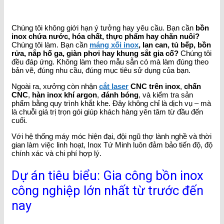
Chúng tôi không giới hạn ý tưởng hay yêu cầu. Bạn cần
bồn
inox chứa nước, hóa chất, thực phẩm hay chăn nuôi?
Chúng tôi làm. Bạn cần
máng xối inox
, lan can, tủ bếp, bồn
rửa, nắp hố ga, giàn phơi hay khung sắt gia cố?
Chúng tôi
đều đáp ứng. Không làm theo mẫu sẵn có mà làm đúng theo
bản vẽ, đúng nhu cầu, đúng mục tiêu sử dụng của bạn.
Ngoài ra, xưởng còn nhận
cắt laser
CNC trên inox
,
chấn
CNC
,
hàn inox khí argon
,
đánh bóng
, và kiểm tra sản
phẩm bằng quy trình khắt khe. Đây không chỉ là dịch vụ – mà
là chuỗi giá trị trọn gói giúp khách hàng yên tâm từ đầu đến
cuối.
Với hệ thống máy móc hiện đại, đội ngũ thợ lành nghề và thời
gian làm việc linh hoạt, Inox Tứ Minh luôn đảm bảo tiến độ, độ
chính xác và chi phí hợp lý.
Dự án tiêu biểu: Gia công bồn inox
công nghiệp lớn nhất từ trước đến
nay