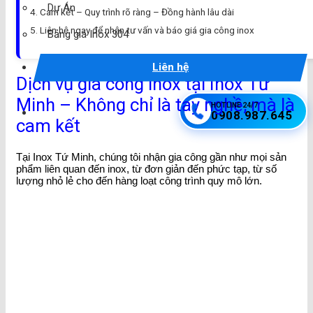
Dự Án
Cam kết – Quy trình rõ ràng – Đồng hành lâu dài
Liên hệ ngay để nhận tư vấn và báo giá gia công inox
Bảng giá Inox 304
Liên hệ
Dịch vụ gia công inox tại Inox Tứ
Minh – Không chỉ là tay nghề, mà là
HOTLINE 24/7
0908.987.645
cam kết
Tại Inox Tứ Minh, chúng tôi nhận gia công gần như mọi sản
phẩm liên quan đến inox, từ đơn giản đến phức tạp, từ số
lượng nhỏ lẻ cho đến hàng loạt công trình quy mô lớn.