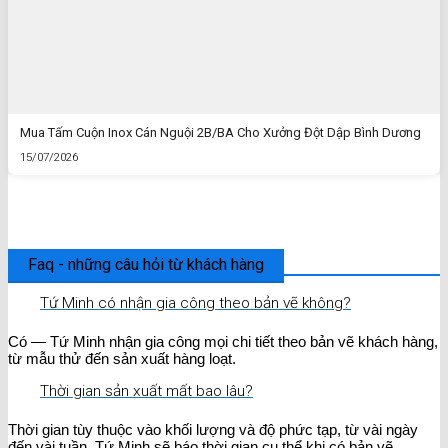
Mua Tấm Cuộn Inox Cán Nguội 2B/BA Cho Xưởng Đột Dập Bình Dương
15/07/2026
Faq - những câu hỏi từ khách hàng
Tứ Minh có nhận gia công theo bản vẽ không?
Có — Tứ Minh nhận gia công mọi chi tiết theo bản vẽ khách hàng,
từ mẫu thử đến sản xuất hàng loạt.
Thời gian sản xuất mất bao lâu?
Thời gian tùy thuộc vào khối lượng và độ phức tạp, từ vài ngày
đến vài tuần. Tứ Minh sẽ báo thời gian cụ thể khi có bản vẽ.