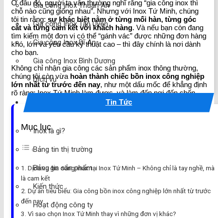
Ở đâu đó, người ta vẫn thường nghĩ rằng “gia công inox thì
Gia công Inox Thuận An
chỗ nào cũng giống nhau”. Nhưng với Inox Tứ Minh, chúng
tôi tin rằng:
sự khác biệt nằm ở từng mối hàn, từng góc
Gia công Inox Tân Uyên
cắt và từng cam kết với khách hàng
. Và nếu bạn còn đang
tìm kiếm một đơn vị có thể “gánh vác” được những đơn hàng
Gia công Inox Dĩ An
khó, lớn và yêu cầu kỹ thuật cao – thì đây chính là nơi dành
cho bạn.
Gia công Inox Bình Dương
Không chỉ nhận gia công các sản phẩm inox thông thường,
chúng tôi còn vừa
hoàn thành chiếc bồn inox công nghiệp
Dịch vụ
lớn nhất từ trước đến nay
, như một dấu mốc để khẳng định
rõ ràng: Inox Tứ Minh làm được, và làm đến nơi đến chốn.
Tin Tức
Mục lục
Inox là gì?
Bảng tin thị trường
Bảng tin sản phẩm
Dịch vụ gia công inox tại Inox Tứ Minh – Không chỉ là tay nghề, mà
là cam kết
Kiến thức
Dự án tiêu biểu: Gia công bồn inox công nghiệp lớn nhất từ trước
đến nay
Hoạt động công ty
Vì sao chọn Inox Tứ Minh thay vì những đơn vị khác?