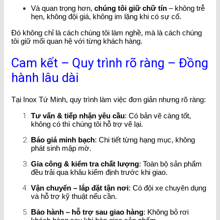
Và quan trọng hơn,
chúng tôi giữ chữ tín
– không trễ
hẹn, không đội giá, không im lặng khi có sự cố.
Đó không chỉ là cách chúng tôi làm nghề, mà là cách chúng
tôi giữ mối quan hệ với từng khách hàng.
Cam kết – Quy trình rõ ràng – Đồng
hành lâu dài
Tại Inox Tứ Minh, quy trình làm việc đơn giản nhưng rõ ràng:
Tư vấn & tiếp nhận yêu cầu
: Có bản vẽ càng tốt,
không có thì chúng tôi hỗ trợ vẽ lại.
Báo giá minh bạch
: Chi tiết từng hạng mục, không
phát sinh mập mờ.
Gia công & kiểm tra chất lượng
: Toàn bộ sản phẩm
đều trải qua khâu kiểm định trước khi giao.
Vận chuyển – lắp đặt tận nơi
: Có đội xe chuyên dụng
và hỗ trợ kỹ thuật nếu cần.
Bảo hành – hỗ trợ sau giao hàng
: Không bỏ rơi