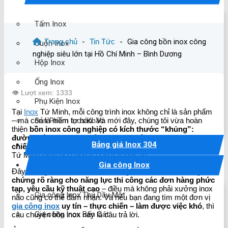
Tấm Inox
Trang chủ
-
Tin Tức
-
Gia công bồn inox công
Cuộn Inox
nghiệp siêu lớn tại Hồ Chí Minh – Bình Dương
Hộp Inox
Ống Inox
👁️ Lượt xem: 1333
Phụ Kiện Inox
Tại
Inox
Tứ Minh, mỗi công trình inox không chỉ là sản phẩm
Sản Phẩm Inox Khác
– mà còn là niềm tự hào. Và mới đây, chúng tôi vừa hoàn
thiện
bồn inox công nghiệp có kích thước “khủng”:
đường kính 3500mm, dài 8500mm, dày 8mm
– đây là
Bảng giá Inox 304
chiếc bồn lớn nhất từ trước đến nay
mà đội ngũ kỹ thuật
Tứ Minh từng gia công và lắp đặt thực tế.
Gia công Inox
Đây không chỉ là một cột mốc đáng nhớ, mà còn là
bằng
chứng rõ ràng cho năng lực thi công các đơn hàng phức
tạp, yêu cầu kỹ thuật cao
– điều mà không phải xưởng inox
Gia công Inox Thủ Dầu Một
nào cũng có thể đảm nhận. Và nếu bạn đang tìm một đơn vị
gia công inox
uy tín – thực chiến – làm được việc khó
, thì
Gia công Inox Bến Cát
câu chuyện bồn inox này là câu trả lời.