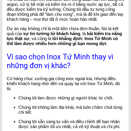
argon, xử lý bề mặt và kiểm tra rò rỉ bằng nước áp lực, tất cả
đều được kiểm tra kỹ lưỡng. Chúng tôi đầu tư từng công
đoạn không phải để “làm cho xong”, mà là để khi giao đến tay
khách hàng – mọi thứ đã ở mức hoàn hảo nhất.
Dự án này không chỉ là một bồn chứa đơn thuần. Nó là kết
quả của
sự tin tưởng từ khách hàng
, là
bài kiểm tra năng
lực thật sự
, và cũng là
lời khẳng định: Inox Tứ Minh có
thể làm được nhiều hơn những gì bạn mong đợi
.
Vì sao chọn Inox Tứ Minh thay vì
những đơn vị khác?
Có hàng chục xưởng gia công inox ngoài kia, nhưng điều
khiến khách hàng nhớ đến và quay lại với Inox Tứ Minh, đó
là:
Chúng tôi làm được những gì người khác từ chối.
Chúng tôi không làm đại khái, mà luôn chăm chút từng
chi tiết.
Chúng tôi sẵn sàng tư vấn và điều chỉnh để bạn nhận
được sản phẩm tối ưu nhất, cả về kỹ thuật và chi phí.