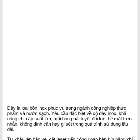
Đây là loại bồn inox phục vụ trong ngành công nghiệp thực
phẩm và nước sạch. Yêu cầu đặc biệt về độ dày inox, khả
năng chịu áp suất lớn, mối hàn phải tuyệt đối kín, bề mặt trơn
nhẵn, không dính cặn hay gỉ sét trong quá trình sử dụng lâu
dài.
Từ khâu lên bản vẽ, cắt laser đến công đoạn hàn kín bằng khí