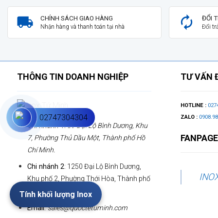
CHÍNH SÁCH GIAO HÀNG
ĐỔI 
Nhận hàng và thanh toán tại nhà
Đổi t
THÔNG TIN DOANH NGHIỆP
TƯ VẤN 
HOTLINE :
027
02747304304
ZALO :
0908.98
Chi nhánh 1:
39 Đại Lộ Bình Dương, Khu
FANPAGE
7, Phường Thủ Dầu Một, Thành phố Hồ
Chí Minh.
Chi nhánh 2
: 1250 Đại Lộ Bình Dương,
INO
Khu phố 2, Phường Thới Hòa, Thành phố
Hồ Chí Minh
Tính khối lượng Inox
Email:
sales@quoctetuminh.com