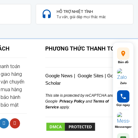
HỖ TRỢ NHIỆT TÌNH
Tư vấn, giải đáp mọi thắc mắc
SÁCH
PHƯƠNG THỨC THANH TOÁN
Bản đồ
thanh toán
 giao hàng
Google News
|
Google Sites
|
Google
 vận chuyển
Scholar
Zalo
h mua hàng
This site is protected by reCAPTCHA and the
 bảo hành
Google
Privacy Policy
and
Terms of
 bảo mật
Gọi ngay
Service
apply.
Messenger