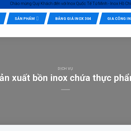
hào mừng Quý Khách đến với
Inox Quốc Tế Tứ Minh - Inox Hồ Chí Minh gi
SẢN PHẨM
BẢNG GIÁ INOX 304
GIA CÔNG I
DỊCH VỤ
ản xuất bồn inox chứa thực ph