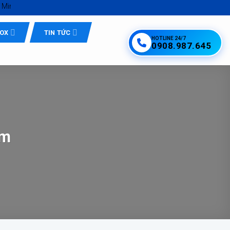
á tốt
NOX
TIN TỨC
HOTLINE 24/7
0908.987.645
ẩm