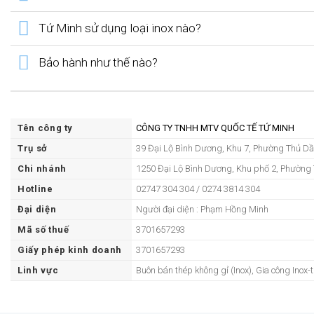
Tứ Minh sử dụng loại inox nào?
Bảo hành như thế nào?
Tên công ty
CÔNG TY TNHH MTV QUỐC TẾ TỨ MINH
Trụ sở
39 Đại Lộ Bình Dương, Khu 7, Phường Thủ D
Chi nhánh
1250 Đại Lộ Bình Dương, Khu phố 2, Phường 
Hotline
02747 304 304 / 0274 3814 304
Đại diện
Người đại diện : Phạm Hồng Minh
Mã số thuế
3701657293
Giấy phép kinh doanh
3701657293
Linh vực
Buôn bán thép không gỉ (Inox), Gia công Inox