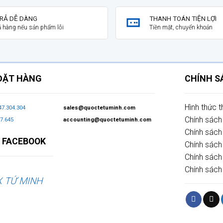
TRẢ DỄ DÀNG
THANH TOÁN TIỆN LỢI
rả hàng nếu sản phẩm lỗi
Tiền mặt, chuyển khoản
ĐẶT HÀNG
CHÍNH 
Hình thức 
47.304.304
sales@quoctetuminh.com
Chính sách
7.645
accounting@quoctetuminh.com
Chính sách
 FACEBOOK
Chính sác
Chính sách
Chính sách
X TỨ MINH