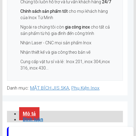
Chúng tôi luôn hỗ trợ và tư vấn khách hàng
24/7
Chính sách sản phẩm tốt
cho mọi khách hàng
của Inox Tứ Minh
Ngoài ra chúng tôi còn
gia công inox
cho tất cả
sản phẩm từ hộ gia đình đến công trình
Nhận Laser - CNC mọi sản phẩm Inox
Nhận thiết kế và gia công theo bản vẽ
Cung cấp vật tư sỉ và lẻ : Inox 201, inox 304,inox
316, inox 430...
Danh mục:
MẶT BÍCH JIS 5KA
,
Phụ Kiện Inox
Mô tả
Bình luận