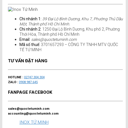
Chi nhánh 1:
39 Đại Lộ Bình Dương, Khu 7, Phường Thủ Dầu
Một, Thành phố Hồ Chí Minh.
Chi nhánh 2
: 1250 Đại Lộ Bình Dương, Khu phố 2, Phường
Thới Hòa, Thành phố Hồ Chí Minh
Email:
sales@quoctetuminh.com
Mã số thuế:
3701657293 – CÔNG TY TNHH MTV QUỐC
TẾ TỨ MINH
TƯ VẤN ĐẶT HÀNG
HOTLINE :
02747.304.304
ZALO :
0908.987.645
FANPAGE FACEBOOK
sales@quoctetuminh.com
accounting@quoctetuminh.com
INOX TỨ MINH