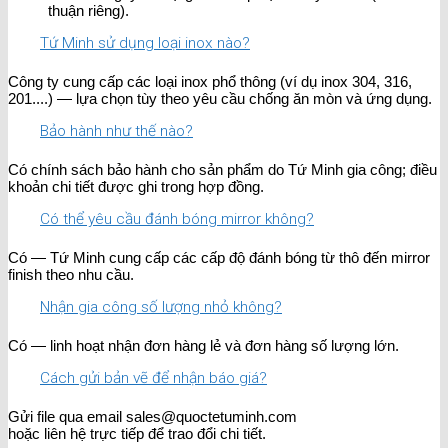
thuận riêng).
Tứ Minh sử dụng loại inox nào?
Công ty cung cấp các loại inox phổ thông (ví dụ inox 304, 316,
201....) — lựa chọn tùy theo yêu cầu chống ăn mòn và ứng dụng.
Bảo hành như thế nào?
Có chính sách bảo hành cho sản phẩm do Tứ Minh gia công; điều
khoản chi tiết được ghi trong hợp đồng.
Có thể yêu cầu đánh bóng mirror không?
Có — Tứ Minh cung cấp các cấp độ đánh bóng từ thô đến mirror
finish theo nhu cầu.
Nhận gia công số lượng nhỏ không?
Có — linh hoạt nhận đơn hàng lẻ và đơn hàng số lượng lớn.
Cách gửi bản vẽ để nhận báo giá?
Gửi file qua email sales@quoctetuminh.com
hoặc liên hệ trực tiếp để trao đổi chi tiết.