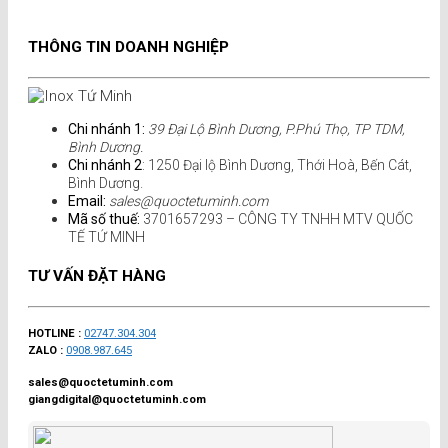
THÔNG TIN DOANH NGHIỆP
Chi nhánh 1:
39 Đại Lộ Bình Dương, P.Phú Thọ, TP TDM,
Bình Dương.
Chi nhánh 2
: 1250 Đại lộ Bình Dương, Thới Hoà, Bến Cát,
Bình Dương.
Email:
sales@quoctetuminh.com
Mã số thuế:
3701657293 – CÔNG TY TNHH MTV QUỐC
TẾ TỨ MINH
TƯ VẤN ĐẶT HÀNG
HOTLINE :
02747.304.304
ZALO :
0908.987.645
sales@quoctetuminh.com
giangdigital@quoctetuminh.com