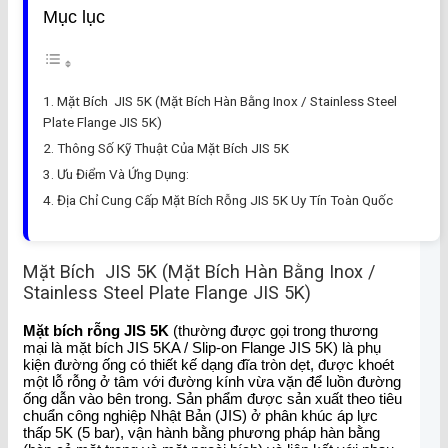
Mục lục
Mặt Bích JIS 5K (Mặt Bích Hàn Bằng Inox / Stainless Steel
Plate Flange JIS 5K)
Thông Số Kỹ Thuật Của Mặt Bích JIS 5K
Ưu Điểm Và Ứng Dụng:
Địa Chỉ Cung Cấp Mặt Bích Rỗng JIS 5K Uy Tín Toàn Quốc
Mặt Bích JIS 5K (Mặt Bích Hàn Bằng Inox /
Stainless Steel Plate Flange JIS 5K)
Mặt bích rỗng JIS 5K
(thường được gọi trong thương
mại là mặt bích JIS 5KA / Slip-on Flange JIS 5K) là phụ
kiện đường ống có thiết kế dạng đĩa tròn dẹt, được khoét
một lỗ rỗng ở tâm với đường kính vừa vặn để luồn đường
ống dẫn vào bên trong. Sản phẩm được sản xuất theo tiêu
chuẩn công nghiệp Nhật Bản (JIS) ở phân khúc áp lực
thấp 5K (5 bar), vận hành bằng phương pháp hàn bằng