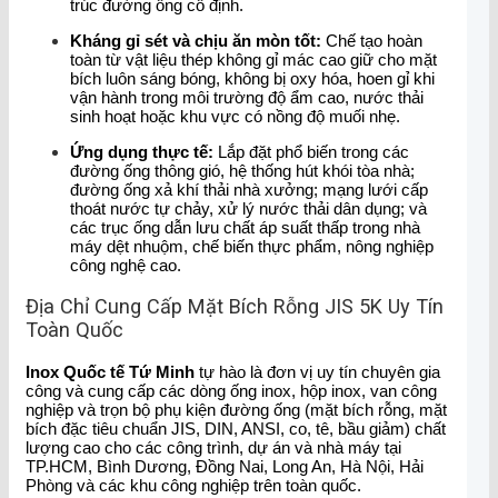
trúc đường ống cố định.
Kháng gỉ sét và chịu ăn mòn tốt:
Chế tạo hoàn
toàn từ vật liệu thép không gỉ mác cao giữ cho mặt
bích luôn sáng bóng, không bị oxy hóa, hoen gỉ khi
vận hành trong môi trường độ ẩm cao, nước thải
sinh hoạt hoặc khu vực có nồng độ muối nhẹ.
Ứng dụng thực tế:
Lắp đặt phổ biến trong các
đường ống thông gió, hệ thống hút khói tòa nhà;
đường ống xả khí thải nhà xưởng; mạng lưới cấp
thoát nước tự chảy, xử lý nước thải dân dụng; và
các trục ống dẫn lưu chất áp suất thấp trong nhà
máy dệt nhuộm, chế biến thực phẩm, nông nghiệp
công nghệ cao.
Địa Chỉ Cung Cấp Mặt Bích Rỗng JIS 5K Uy Tín
Toàn Quốc
Inox Quốc tế Tứ Minh
tự hào là đơn vị uy tín chuyên gia
công và cung cấp các dòng ống inox, hộp inox, van công
nghiệp và trọn bộ phụ kiện đường ống (mặt bích rỗng, mặt
bích đặc tiêu chuẩn JIS, DIN, ANSI, co, tê, bầu giảm) chất
lượng cao cho các công trình, dự án và nhà máy tại
TP.HCM, Bình Dương, Đồng Nai, Long An, Hà Nội, Hải
Phòng và các khu công nghiệp trên toàn quốc.