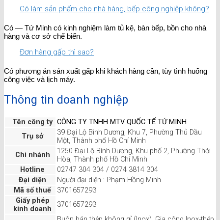
Có làm sản phẩm cho nhà hàng, bếp công nghiệp không?
Có — Tứ Minh có kinh nghiệm làm tủ kệ, bàn bếp, bồn cho nhà
hàng và cơ sở chế biến.
Đơn hàng gấp thì sao?
Có phương án sản xuất gấp khi khách hàng cần, tùy tình huống
công việc và lịch máy.
Thông tin doanh nghiệp
Tên công ty
CÔNG TY TNHH MTV QUỐC TẾ TỨ MINH
39 Đại Lộ Bình Dương, Khu 7, Phường Thủ Dầu
Trụ sở
Một, Thành phố Hồ Chí Minh
1250 Đại Lộ Bình Dương, Khu phố 2, Phường Thới
Chi nhánh
Hòa, Thành phố Hồ Chí Minh
Hotline
02747 304 304 / 0274 3814 304
Đại diện
Người đại diện : Phạm Hồng Minh
Mã số thuế
3701657293
Giấy phép
3701657293
kinh doanh
Buôn bán thép không gỉ (Inox), Gia công Inox-thép