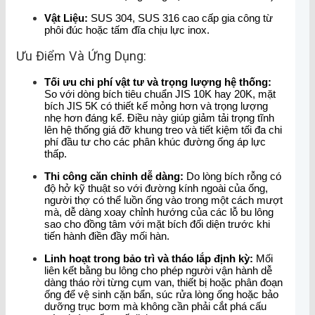
Vật Liệu:
SUS 304, SUS 316 cao cấp gia công từ
phôi đúc hoặc tấm đĩa chịu lực inox.
Ưu Điểm Và Ứng Dụng:
Tối ưu chi phí vật tư và trọng lượng hệ thống:
So với dòng bích tiêu chuẩn JIS 10K hay 20K, mặt
bích JIS 5K có thiết kế mỏng hơn và trọng lượng
nhẹ hơn đáng kể. Điều này giúp giảm tải trọng tĩnh
lên hệ thống giá đỡ khung treo và tiết kiệm tối đa chi
phí đầu tư cho các phân khúc đường ống áp lực
thấp.
Thi công căn chỉnh dễ dàng:
Do lòng bích rỗng có
độ hở kỹ thuật so với đường kính ngoài của ống,
người thợ có thể luồn ống vào trong một cách mượt
mà, dễ dàng xoay chỉnh hướng của các lỗ bu lông
sao cho đồng tâm với mặt bích đối diện trước khi
tiến hành điền đầy mối hàn.
Linh hoạt trong bảo trì và tháo lắp định kỳ:
Mối
liên kết bằng bu lông cho phép người vận hành dễ
dàng tháo rời từng cụm van, thiết bị hoặc phân đoạn
ống để vệ sinh cặn bẩn, súc rửa lòng ống hoặc bảo
dưỡng trục bơm mà không cần phải cắt phá cấu