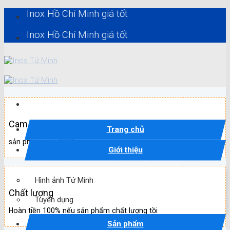
Skip
ox Hồ Chí Minh giá tốt
to
content
ox Hồ Chí Minh giá tốt
Cam kết
Trang chủ
sản phẩm mới 100%
Giới thiệu
Hình ảnh Tứ Minh
Chất lượng
Tuyển dụng
Hoàn tiền 100% nếu sản phẩm chất lượng tồi
Sản phẩm