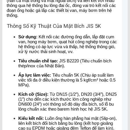
(hàn cả mặt trong và mặt ngoài bích) và liên kết với nhau
thông qua hệ thống bu lông đai ốc, đóng vai trò kết nối các
đoạn ống hoặc gá lắp các thiết bị van, máy bơm trên hệ
thống.
Thông Số Kỹ Thuật Của Mặt Bích JIS 5K
Sử dụng:
Kết nối các đường ống dẫn, lắp đặt cụm
van, họng máy bơm, quạt hút công nghiệp trong các
hệ thống có áp lực vừa và thấp, hệ thống thông gió,
xử lý nước thải sinh hoạt, vv.
Tiêu chuẩn chế tạo:
JIS B2220 (Tiêu chuẩn bích
thép/inox của Nhật Bản).
Áp lực làm việc:
Tiêu chuẩn 5K (Chịu áp suất làm
việc tối đa ở điều kiện thường là 5 kgf/cm² hoặc 0.5
MPa).
Kích cỡ (Size):
Từ DN15 (1/2″), DN20 (3/4″), DN25
(1″) cho đến các kích thước lớn công nghiệp như
DN600 (24″) với thông số độ dày đĩa bích, số lỗ bu
lông chuẩn xác theo barem hình học hệ JIS 5K.
Kiểu kết nối:
Luồn ống hàn phẳng hai mặt (Slip-on),
liên kết bích đối bích bằng bu lông (kết hợp gioăng
cao su EPDM hoặc gioăng đệm Teflon để làm kín).