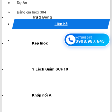
Dự Án
Bảng giá Inox 304
Trụ 2 Bóng
Liên hệ
HOTLINE 24/7
0908.987.645
Kép Inox
Y Lệch Giảm SCH10
Khớp nối A