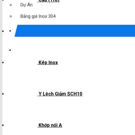
Dự Án
Bảng giá Inox 304
Trụ 2 Bóng
Kép Inox
Y Lệch Giảm SCH10
Khớp nối A