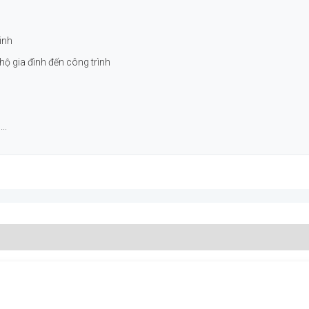
inh
hộ gia đình đến công trình
..