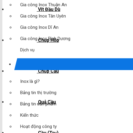
Gia công Inox Thuận An
Vít Đầu Dù
Gia công Inox Tân Uyên
Gia công Inox Dĩ An
Gia công Inox Bình Dương
Chụp Hộp
Dịch vụ
Chụp Cầu
Inox là gì?
Bảng tin thị trường
Quả Cầu
Bảng tin sản phẩm
Kiến thức
Hoạt động công ty
Cầu (Trụ)