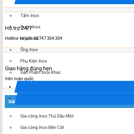
Tấm Inox
Cuộn Inox
Hỗ trợ 24/7
Hộp Inox
Hotline tư vấn: 02747.304.304
Ống Inox
Phụ Kiện Inox
Giao hàng đúng hẹn
Sản Phẩm Inox Khác
trên toàn quốc
Sản phẩm mới
Gia công Inox Thủ Dầu Một
Gia công Inox Bến Cát