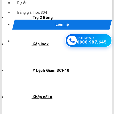
Dự Án
Bảng giá Inox 304
Trụ 2 Bóng
Liên hệ
HOTLINE 24/7
0908.987.645
Kép Inox
Y Lệch Giảm SCH10
Khớp nối A