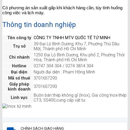
Có phương án sản xuất gấp khi khách hàng cần, tùy tình huống
công việc và lịch máy.
Thông tin doanh nghiệp
Tên công ty
CÔNG TY TNHH MTV QUỐC TẾ TỨ MINH
39 Đại Lộ Bình Dương, Khu 7, Phường Thủ Dầu
Trụ sở
Một, Thành phố Hồ Chí Minh
1250 Đại Lộ Bình Dương, Khu phố 2, Phường Thới
Chi nhánh
Hòa, Thành phố Hồ Chí Minh
Hotline
02747 304 304 / 0274 3814 304
Đại diện
Người đại diện : Phạm Hồng Minh
Mã số thuế
3701657293
Giấy phép
3701657293
kinh doanh
Buôn bán thép không gỉ (Inox), Gia công Inox-thép
Linh vực
CT3, SS400,cung cấp vật tư.
CHÍNH SÁCH GIAO HÀNG