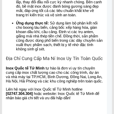
lắp, thay đổi đầu nối cực kỳ nhanh chóng. Bên cạnh
đó, bề mặt inox được đánh bóng gương sáng đẹp
mắt, đáp ứng tốt cả các tiêu chuẩn khắt khe về
trang trí kiến trúc và vệ sinh an toàn.
Ứng dụng thực tế:
Sử dụng làm bộ phận kết nối
cho boong tàu biển, cảng bốc xếp hàng hóa, giàn
khoan dầu khí, cầu cảng. Định vị các trụ anten,
giằng mái nhà thép tiền chế. Đồng thời, sản phẩm
cũng được dùng phổ biến trong các dây chuyền sản
xuất thực phẩm sạch, thiết bị y tế nhờ đặc tính
không sinh gỉ sét.
Địa Chỉ Cung Cấp Ma Ní Inox Uy Tín Toàn Quốc
Inox Quốc tế Tứ Minh
tự hào là đơn vị uy tín chuyên
cung cấp inox chất lượng cao cho các công trình, dự án
và nhà máy tại TP.HCM, Bình Dương, Đồng Nai, Long An,
Hà Nội, Hải Phòng và các khu công nghiệp trên toàn quốc.
Liên hệ ngay với Inox Quốc tế Tứ Minh hotline
[02747.304.304]
hoặc website: Inox Quốc tế Tứ Minh để
nhận báo giá chi tiết và ưu đãi hấp dẫn!