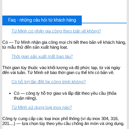
Faq - những câu hỏi từ khách hàng
Tứ Minh có nhận gia công theo bản vẽ không?
Có — Tứ Minh nhận gia công mọi chi tiết theo bản vẽ khách hàng,
từ mẫu thử đến sản xuất hàng loạt.
Thời gian sản xuất mất bao lâu?
Thời gian tùy thuộc vào khối lượng và độ phức tạp, từ vài ngày
đến vài tuần. Tứ Minh sẽ báo thời gian cụ thể khi có bản vẽ.
Có hỗ trợ lắp đặt tại công trình không?
Có — công ty hỗ trợ giao và lắp đặt theo yêu cầu (thỏa
thuận riêng).
Tứ Minh sử dụng loại inox nào?
Công ty cung cấp các loại inox phổ thông (ví dụ inox 304, 316,
201....) — lựa chọn tùy theo yêu cầu chống ăn mòn và ứng dụng.