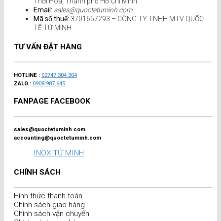
Thới Hòa, Thành phố Hồ Chí Minh
Email:
sales@quoctetuminh.com
Mã số thuế:
3701657293 – CÔNG TY TNHH MTV QUỐC
TẾ TỨ MINH
TƯ VẤN ĐẶT HÀNG
HOTLINE :
02747.304.304
ZALO :
0908.987.645
FANPAGE FACEBOOK
sales@quoctetuminh.com
accounting@quoctetuminh.com
INOX TỨ MINH
CHÍNH SÁCH
Hình thức thanh toán
Chính sách giao hàng
Chính sách vận chuyển