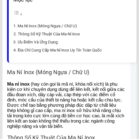
Ma Ní Inox (Móng Ngựa / Chữ U)
Thông Số Kỹ Thuật Của Ma Ní Inox
Ưu Điểm Và Ứng Dụng:
Địa Chỉ Cung Cấp Ma Ní Inox Uy Tín Toàn Quốc
Ma Ní Inox (Móng Ngựa / Chữ U)
Ma ní inox
(hay còn gọi là mã ní, khóa nối xích) là phụ
kiện cơ khí chuyên dụng dùng để liên kết, kết nối giữa các
đầu đoạn xích, dây cáp vải, cáp thép với các điểm cố
định, móc cẩu của thiết bị nâng hạ hoặc kết cấu chịu lực.
Được chế tạo bằng phương pháp đúc dập từ chất liệu
thép không gỉ cao cấp, ma ní inox sở hữu khả năng chịu
tải trọng kéo cực lớn cùng độ bền cơ học cao, là mắt xích
liên kết an toàn không thể thiếu trong các ngành công
nghiệp nặng và vận tải biển.
Thông Số Kỹ Thuật Của Ma Ní Inox