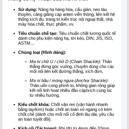
Sử dụng:
Nâng hạ hàng hóa, cẩu giàn, neo tàu
thuyền, căng giằng cáp anten viễn thông, liên kết hệ
thống xích đu, trang trí kiến trúc nội ngoại thất, nhà
máy hóa chất, thực phẩm, vv.
Tiêu chuẩn chế tạo:
Tiêu chuẩn chất lượng quốc tế
dành cho phụ kiện nâng hạ, tời kéo, DIN, JIS, ISO,
ASTM…
Chủng loại (Hình dáng):
Ma ní chữ U / chữ D (Chain Shackle):
Thân
thẳng đứng góc vuông, chuyên dùng cho các
mối nối liên kết đường thẳng, xích đơn.
Ma ní bầu / móng ngựa (Anchor Shackle):
Thân uốn cong phình to, không gian rộng giúp
kết nối linh hoạt nhiều đầu cáp/xích cùng lúc
từ nhiều hướng.
Kiểu chốt khóa:
Chốt vặn ren (vận hành nhanh
bằng tay/kìm) hoặc chốt an toàn xỏ ngang có kèm
chốt chẻ (dành cho mối nối cố định lâu dài, yêu cầu
an toàn tuyệt đối).
Kích cỡ (Tải trọng):
Phi (
Φ
) từ 4mm đến 32mm