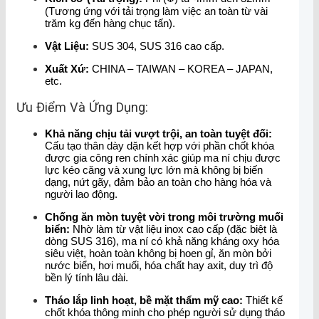
(Tương ứng với tải trọng làm việc an toàn từ vài
trăm kg đến hàng chục tấn).
Vật Liệu:
SUS 304, SUS 316 cao cấp.
Xuất Xứ:
CHINA – TAIWAN – KOREA – JAPAN,
etc.
Ưu Điểm Và Ứng Dụng:
Khả năng chịu tải vượt trội, an toàn tuyệt đối:
Cấu tạo thân dày dặn kết hợp với phần chốt khóa
được gia công ren chính xác giúp ma ní chịu được
lực kéo căng và xung lực lớn mà không bị biến
dạng, nứt gãy, đảm bảo an toàn cho hàng hóa và
người lao động.
Chống ăn mòn tuyệt vời trong môi trường muối
biển:
Nhờ làm từ vật liệu inox cao cấp (đặc biệt là
dòng SUS 316), ma ní có khả năng kháng oxy hóa
siêu việt, hoàn toàn không bị hoen gỉ, ăn mòn bởi
nước biển, hơi muối, hóa chất hay axit, duy trì độ
bền lý tính lâu dài.
Tháo lắp linh hoạt, bề mặt thẩm mỹ cao:
Thiết kế
chốt khóa thông minh cho phép người sử dụng tháo