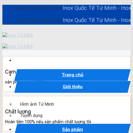
Skip
ý Khách đến với
Inox Quốc Tế Tứ Minh - Inox Hồ Chí M
to
content
ý Khách đến với
Inox Quốc Tế Tứ Minh - Inox Hồ Chí M
Cam kết
Trang chủ
sản phẩm mới 100%
Giới thiệu
Hình ảnh Tứ Minh
Chất lượng
Tuyển dụng
Hoàn tiền 100% nếu sản phẩm chất lượng tồi
Sản phẩm