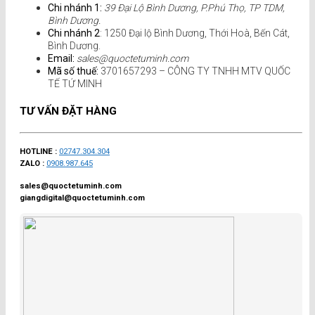
Chi nhánh 1:
39 Đại Lộ Bình Dương, P.Phú Thọ, TP TDM,
Bình Dương.
Chi nhánh 2
: 1250 Đại lộ Bình Dương, Thới Hoà, Bến Cát,
Bình Dương.
Email:
sales@quoctetuminh.com
Mã số thuế:
3701657293 – CÔNG TY TNHH MTV QUỐC
TẾ TỨ MINH
TƯ VẤN ĐẶT HÀNG
HOTLINE :
02747.304.304
ZALO :
0908.987.645
sales@quoctetuminh.com
giangdigital@quoctetuminh.com