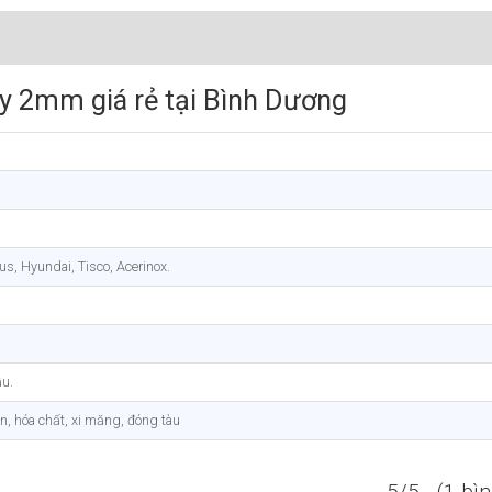
y 2mm giá rẻ tại Bình Dương
, Hyundai, Tisco, Acerinox.
u.
n, hóa chất, xi măng, đóng tàu
5/5 - (1 bì