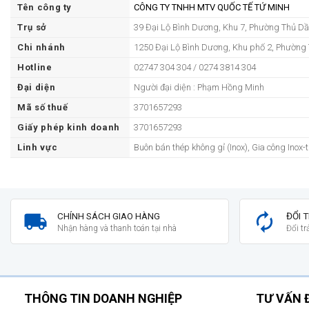
Tên công ty
CÔNG TY TNHH MTV QUỐC TẾ TỨ MINH
Trụ sở
39 Đại Lộ Bình Dương, Khu 7, Phường Thủ D
Chi nhánh
1250 Đại Lộ Bình Dương, Khu phố 2, Phường 
Hotline
02747 304 304 / 0274 3814 304
Đại diện
Người đại diện : Phạm Hồng Minh
Mã số thuế
3701657293
Giấy phép kinh doanh
3701657293
Linh vực
Buôn bán thép không gỉ (Inox), Gia công Inox
CHÍNH SÁCH GIAO HÀNG
ĐỔI 
Nhận hàng và thanh toán tại nhà
Đổi t
THÔNG TIN DOANH NGHIỆP
TƯ VẤN 