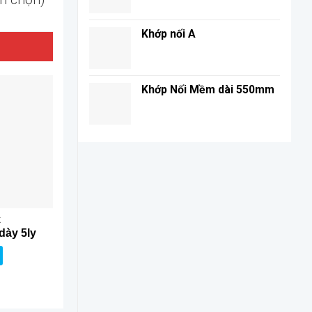
Khớp nối A
Khớp Nối Mềm dài 550mm
X
CUỘN INOX
CUỘN 
dày 5ly
Cuộn Inox 304 dày 3mm
Cuộn Inox 31
Đọc tiếp
Đọc t