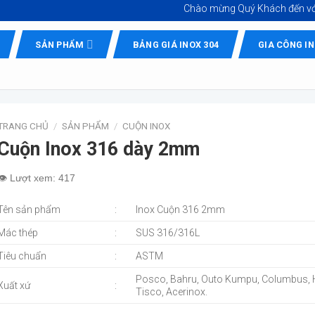
Chào mừng Quý Khách đến với
Inox 
SẢN PHẨM
BẢNG GIÁ INOX 304
GIA CÔNG I
TRANG CHỦ
/
SẢN PHẨM
/
CUỘN INOX
Cuộn Inox 316 dày 2mm
👁️ Lượt xem: 417
Tên sản phẩm
:
Inox Cuộn 316 2mm
Mác thép
:
SUS 316/316L
Tiêu chuẩn
:
ASTM
Posco, Bahru, Outo Kumpu, Columbus, 
Xuất xứ
:
Tisco, Acerinox.