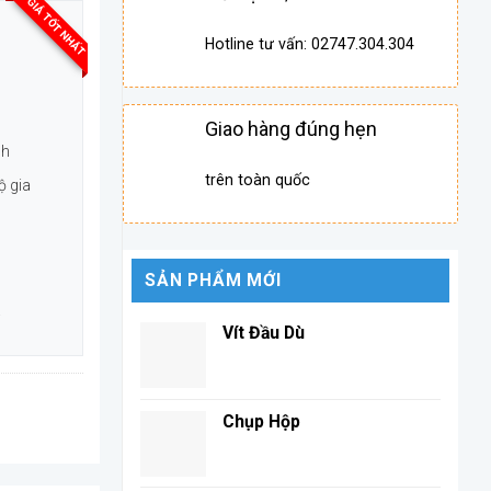
GIÁ TỐT NHẤT
Hotline tư vấn: 02747.304.304
Giao hàng đúng hẹn
nh
trên toàn quốc
ộ gia
SẢN PHẨM MỚI
.
Vít Đầu Dù
Chụp Hộp