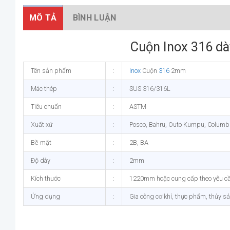
MÔ TẢ
BÌNH LUẬN
Cuộn Inox 316 dà
Tên sản phẩm
:
Inox
Cuộn
316
2mm
Mác thép
:
SUS 316/316L
Tiêu chuẩn
:
ASTM
Xuất xứ
:
Posco, Bahru, Outo Kumpu, Columbus
Bề mặt
:
2B, BA
Độ dày
:
2mm
Kích thước
:
1220mm hoặc cung cấp theo yêu cầ
Ứng dụng
:
Gia công cơ khí, thực phẩm, thủy sả