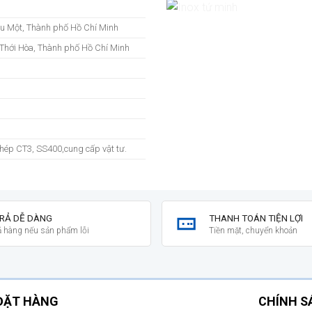
ầu Một, Thành phố Hồ Chí Minh
Thới Hòa, Thành phố Hồ Chí Minh
-thép CT3, SS400,cung cấp vật tư.
TRẢ DỄ DÀNG
THANH TOÁN TIỆN LỢI
rả hàng nếu sản phẩm lỗi
Tiền mặt, chuyển khoản
ĐẶT HÀNG
CHÍNH 