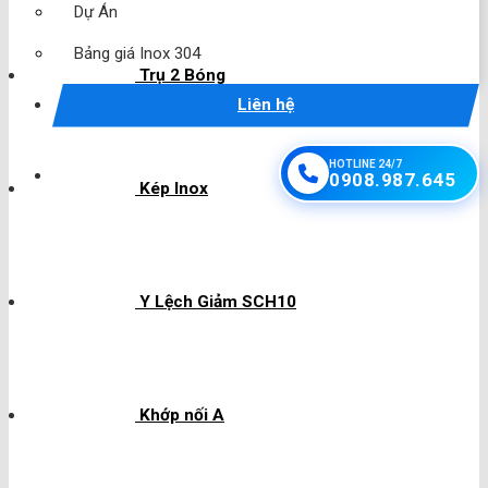
Dự Án
Bảng giá Inox 304
Trụ 2 Bóng
Liên hệ
HOTLINE 24/7
0908.987.645
Kép Inox
Y Lệch Giảm SCH10
Khớp nối A