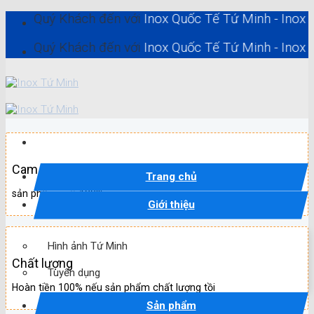
Skip
uý Khách đến với
Inox Quốc Tế Tứ Minh - Inox Hồ Chí M
to
content
uý Khách đến với
Inox Quốc Tế Tứ Minh - Inox Hồ Chí M
Cam kết
Trang chủ
sản phẩm mới 100%
Giới thiệu
Hình ảnh Tứ Minh
Chất lượng
Tuyển dụng
Hoàn tiền 100% nếu sản phẩm chất lượng tồi
Sản phẩm