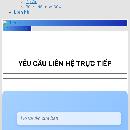
Dự Án
Bảng giá Inox 304
Liên hệ
02747304304
YÊU CẦU LIÊN HỆ TRỰC TIẾP