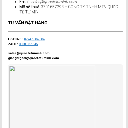
Email:
sales@quoctetuminh.com
Mã số thuế:
3701657293 – CÔNG TY TNHH MTV QUỐC
TẾ TỨ MINH
TƯ VẤN ĐẶT HÀNG
HOTLINE :
02747.304.304
ZALO :
0908.987.645
sales@quoctetuminh.com
giangdigital@quoctetuminh.com