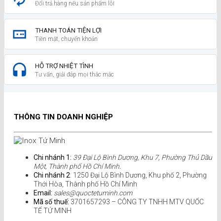
Đổi trả hàng nếu sản phẩm lỗi
THANH TOÁN TIỆN LỢI
Tiền mặt, chuyển khoản
HỖ TRỢ NHIỆT TÌNH
Tư vấn, giải đáp mọi thắc mắc
THÔNG TIN DOANH NGHIỆP
Chi nhánh 1:
39 Đại Lộ Bình Dương, Khu 7, Phường Thủ Dầu
Một, Thành phố Hồ Chí Minh.
Chi nhánh 2
: 1250 Đại Lộ Bình Dương, Khu phố 2, Phường
Thới Hòa, Thành phố Hồ Chí Minh
Email:
sales@quoctetuminh.com
Mã số thuế:
3701657293 – CÔNG TY TNHH MTV QUỐC
TẾ TỨ MINH