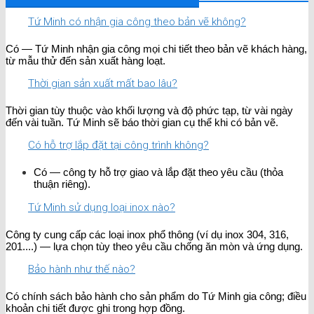
Tứ Minh có nhận gia công theo bản vẽ không?
Có — Tứ Minh nhận gia công mọi chi tiết theo bản vẽ khách hàng,
từ mẫu thử đến sản xuất hàng loạt.
Thời gian sản xuất mất bao lâu?
Thời gian tùy thuộc vào khối lượng và độ phức tạp, từ vài ngày
đến vài tuần. Tứ Minh sẽ báo thời gian cụ thể khi có bản vẽ.
Có hỗ trợ lắp đặt tại công trình không?
Có — công ty hỗ trợ giao và lắp đặt theo yêu cầu (thỏa
thuận riêng).
Tứ Minh sử dụng loại inox nào?
Công ty cung cấp các loại inox phổ thông (ví dụ inox 304, 316,
201....) — lựa chọn tùy theo yêu cầu chống ăn mòn và ứng dụng.
Bảo hành như thế nào?
Có chính sách bảo hành cho sản phẩm do Tứ Minh gia công; điều
khoản chi tiết được ghi trong hợp đồng.