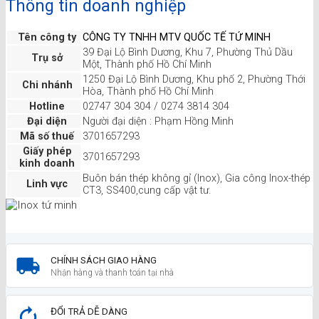
Thông tin doanh nghiệp
Tên công ty
CÔNG TY TNHH MTV QUỐC TẾ TỨ MINH
39 Đại Lộ Bình Dương, Khu 7, Phường Thủ Dầu
Trụ sở
Một, Thành phố Hồ Chí Minh
1250 Đại Lộ Bình Dương, Khu phố 2, Phường Thới
Chi nhánh
Hòa, Thành phố Hồ Chí Minh
Hotline
02747 304 304 / 0274 3814 304
Đại diện
Người đại diện : Phạm Hồng Minh
Mã số thuế
3701657293
Giấy phép
3701657293
kinh doanh
Buôn bán thép không gỉ (Inox), Gia công Inox-thép
Linh vực
CT3, SS400,cung cấp vật tư.
CHÍNH SÁCH GIAO HÀNG
Nhận hàng và thanh toán tại nhà
ĐỔI TRẢ DỄ DÀNG