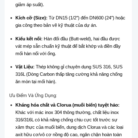
giảm áp suất).
Kích cỡ (Size):
Từ DN15 (1/2″) đến DN600 (24″) hoặc
gia công theo bản vẽ kỹ thuật của dự án.
Kiểu kết nối:
Hàn đối đầu (Butt-weld), hai đầu được
vát mép sẵn chuẩn kỹ thuật để bắt khớp và điền đầy
mối hàn nối với ống.
Vật Liệu:
Thép không gỉ chuyên dụng SUS 316, SUS
316L (Dòng Carbon thấp tăng cường khả năng chống
ăn mòn tại mối hàn).
Ưu Điểm Và Ứng Dụng:
Kháng hóa chất và Clorua (muối biển) tuyệt hảo:
Khác với mác inox 304 thông thường, chất liệu inox
316/316L có khả năng chống chịu cực tốt trước sự
xâm thực của muối biển, dung dịch Clorua và các loại
axit hữu cơ/vô cơ nồng độ cao, ngăn chặn hoàn toàn