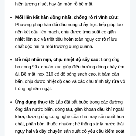
hiện tượng rỉ sét hay ăn mòn rỗ bề mặt.
Mối liên kết hàn đồng nhất, chống rò rỉ vĩnh cửu:
Phương pháp hàn đối đầu nung chảy trực tiếp giúp tạo
nên kết cấu liền mạch, chịu được ứng suất co giãn
nhiệt liên tục và triệt tiêu hoàn toàn nguy cơ rò rỉ lưu
chất độc hại ra môi trường xung quanh.
Bề mặt nhẵn mịn, chịu nhiệt độ sấy cao:
Lòng ống
bo cong
9
0
∘
chuẩn xác giúp điều hướng dòng chảy êm
ái. Bề mặt inox 316 có độ bóng sạch cao, ít bám cặn
bẩn, chịu được nhiệt độ cao và các chu trình tẩy rửa vô
trùng nghiêm ngặt.
Ứng dụng thực tế:
Lắp đặt bắt buộc trong các đường
ống dẫn nước biển, đóng tàu, giàn khoan dầu khí ngoài
khơi; đường ống công nghệ của nhà máy sản xuất hóa
chất, phân bón, thuốc nhuộm; hệ thống xử lý nước thải
nguy hại và dây chuyền sản xuất có yêu cầu kiểm soát