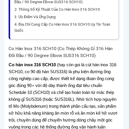
Đầu / 90 Degree Elbow SUS316 SCH10)
Thông Số Kỹ Thuật Của Co Hàn Inox 316 SCH10
Ưu Điểm Và Ứng Dụng:
Địa Chỉ Cung Cấp Co Hàn Inox 316 SCH10 Uy Tín Toàn
Quốc
Co Hàn Inox 316 SCH10 (Co Thép Không Gỉ 316 Hàn
Đối Đầu / 90 Degree Elbow SUS316 SCH10)
Co hàn inox 316 SCH10
(hay còn gọi là cút hàn inox 316
SCH10, co 90 độ hàn SUS316) là phụ kiện đường ống
công nghiệp cao cấp, được thiết kế dạng đoạn ống cong
góc đúng
9
0
∘
với độ dày thành ống đạt tiêu chuẩn
Schedule 10 (SCH10) và chế tạo hoàn toàn từ mác thép
không gỉ SUS316 (hoặc SUS316L). Nhờ tích hợp nguyên
tố Mo (Molybdenum) trong thành phần cấu tạo, sản phẩm
sở hữu khả năng kháng ăn mòn rỗ và ăn mòn kẽ hở vượt
trội, chuyên dùng để chuyển hướng dòng chảy một góc
vuông trong các hệ thống đường ống vận hành luân