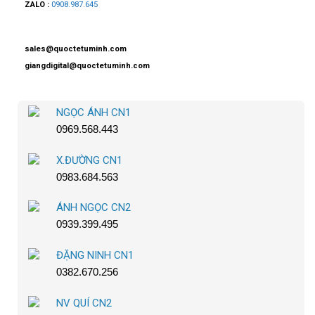
ZALO :
0908.987.645
sales@quoctetuminh.com
giangdigital@quoctetuminh.com
NGỌC ÁNH CN1
0969.568.443
X.ĐƯỜNG CN1
0983.684.563
ÁNH NGỌC CN2
0939.399.495
ĐẶNG NINH CN1
0382.670.256
NV QUÍ CN2