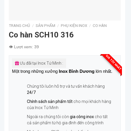
TRANG CHỦ
/
SẢN PHẨM
/
PHỤ KIỆN INOX
/
CO HÀN
Co hàn SCH10 316
👁️ Lượt xem: 39
GIÁ TỐT NHẤT
Ưu đãi tại Inox Tứ Minh :
Một trong những xưởng
Inox Bình Dương
lớn nhất.
Chúng tôi luôn hỗ trợ và tư vấn khách hàng
24/7
Chính sách sản phẩm tốt
cho mọi khách hàng
của Inox Tứ Minh
Ngoài ra chúng tôi còn
gia công inox
cho tất
cả sản phẩm từ hộ gia đình đến công trình