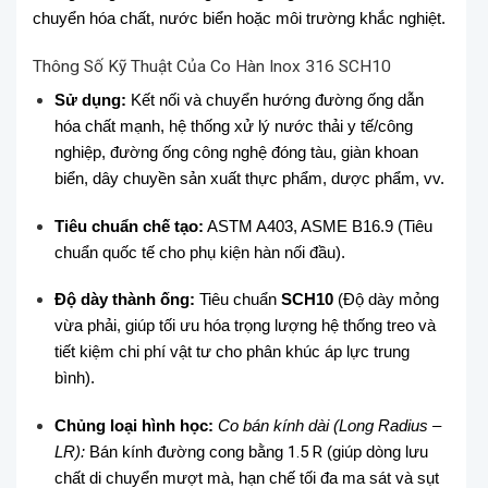
chuyển hóa chất, nước biển hoặc môi trường khắc nghiệt.
Thông Số Kỹ Thuật Của Co Hàn Inox 316 SCH10
Sử dụng:
Kết nối và chuyển hướng đường ống dẫn
hóa chất mạnh, hệ thống xử lý nước thải y tế/công
nghiệp, đường ống công nghệ đóng tàu, giàn khoan
biển, dây chuyền sản xuất thực phẩm, dược phẩm, vv.
Tiêu chuẩn chế tạo:
ASTM A403, ASME B16.9 (Tiêu
chuẩn quốc tế cho phụ kiện hàn nối đầu).
Độ dày thành ống:
Tiêu chuẩn
SCH10
(Độ dày mỏng
vừa phải, giúp tối ưu hóa trọng lượng hệ thống treo và
tiết kiệm chi phí vật tư cho phân khúc áp lực trung
bình).
Chủng loại hình học:
Co bán kính dài (Long Radius –
LR):
Bán kính đường cong bằng
1.5
R
(giúp dòng lưu
chất di chuyển mượt mà, hạn chế tối đa ma sát và sụt