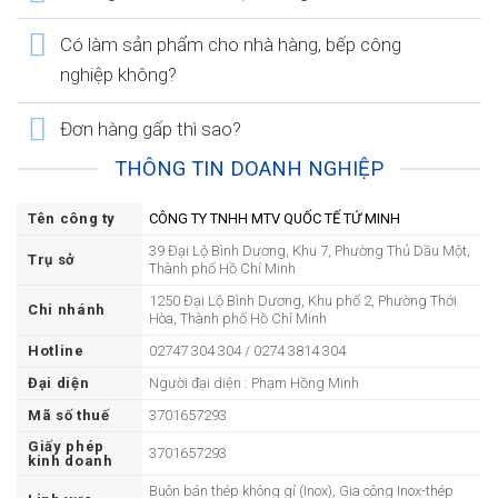
Có làm sản phẩm cho nhà hàng, bếp công
nghiệp không?
Đơn hàng gấp thì sao?
THÔNG TIN DOANH NGHIỆP
Tên công ty
CÔNG TY TNHH MTV QUỐC TẾ TỨ MINH
39 Đại Lộ Bình Dương, Khu 7, Phường Thủ Dầu Một,
Trụ sở
Thành phố Hồ Chí Minh
1250 Đại Lộ Bình Dương, Khu phố 2, Phường Thới
Chi nhánh
Hòa, Thành phố Hồ Chí Minh
Hotline
02747 304 304 / 0274 3814 304
Đại diện
Người đại diện : Phạm Hồng Minh
Mã số thuế
3701657293
Giấy phép
3701657293
kinh doanh
Buôn bán thép không gỉ (Inox), Gia công Inox-thép