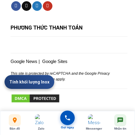
PHƯƠNG THỨC THANH TOÁN
Google News
|
Google Sites
This site is protected by reCAPTCHA and the Google
Privacy
Policy
and
Terms of Service
apply.
Tính khối lượng Inox
GPKD số 3701657293 – CÔNG TY TNHH MTV QUỐC TẾ TỨ MINH
Gọi ngay
Bản đồ
Zalo
Messenger
Nhắn tin