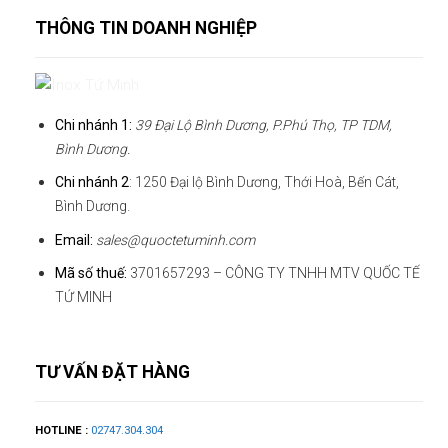
THÔNG TIN DOANH NGHIỆP
Chi nhánh 1:
39 Đại Lộ Bình Dương, P.Phú Thọ, TP TDM,
Bình Dương.
Chi nhánh 2
: 1250 Đại lộ Bình Dương, Thới Hoà, Bến Cát,
Bình Dương.
Email:
sales@quoctetuminh.com
Mã số thuế:
3701657293 – CÔNG TY TNHH MTV QUỐC TẾ
TỨ MINH
TƯ VẤN ĐẶT HÀNG
HOTLINE :
02747.304.304