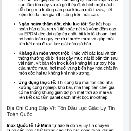
các tấm tôn dày và xà gồ thép định hình một cách
dễ dàng mà không cần phải khoan mồi trước, tiết
kiệm tối đa thời gian thi công trên mái cao.
Ngăn ngừa thấm dột, chịu lực tốt:
Sự kết hợp
hoàn hảo giữa ren vít tiện sắc nét và vòng đệm cao
su EPDM dẻo dai giúp ép chặt, bịt kín lỗ khoan, loại
bỏ hoàn toàn nguy cơ rò rỉ nước mưa và giúp mối
liên kết chịu được lực giật của gió bão.
Kháng ăn mòn vượt trội:
Khác với các loại vít tôn
thông thường dễ bị rỉ sét gây mục nát lỗ bắn tôn sau
vài năm, vít bắn tôn inox luôn kháng lại sự oxy hóa
của nước mưa, hơi muối vùng biển hay hóa chất ăn
mòn độc hại từ không khí nhà xưởng.
Ứng dụng thực tế:
Thi công lợp mái tôn cho nhà
xưởng công nghiệp, kho bãi, nhà thép tiền chế; gia
cố hệ thống khung giàn đỡ pin mặt trời áp mái và
liên kết các tấm panel cách nhiệt bọc inox/thép.
Địa Chỉ Cung Cấp Vít Tôn Đầu Lục Giác Uy Tín
Toàn Quốc
Inox Quốc tế Tứ Minh
tự hào là đơn vị uy tín chuyên
cung cấp inox chất lượng cao cho các công trình, dự án