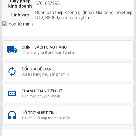
Giấy phép
3701657293
kinh doanh
Buôn bán thép không gỉ (Inox), Gia công Inox-thép
Linh vực
CT3, SS400,cung cấp vật tư.
CHÍNH SÁCH GIAO HÀNG
Nhận hàng và thanh toán tại nhà
ĐỔI TRẢ DỄ DÀNG
Đổi trả hàng nếu sản phẩm lỗi
THANH TOÁN TIỆN LỢI
Tiền mặt, chuyển khoản
HỖ TRỢ NHIỆT TÌNH
Tư vấn, giải đáp mọi thắc mắc