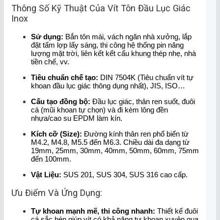
Thông Số Kỹ Thuật Của Vít Tôn Đầu Lục Giác
Inox
Sử dụng:
Bắn tôn mái, vách ngăn nhà xưởng, lắp
đặt tấm lợp lấy sáng, thi công hệ thống pin năng
lượng mặt trời, liên kết kết cấu khung thép nhẹ, nhà
tiền chế, vv.
Tiêu chuẩn chế tạo:
DIN 7504K (Tiêu chuẩn vít tự
khoan đầu lục giác thông dụng nhất), JIS, ISO…
Cấu tạo đồng bộ:
Đầu lục giác, thân ren suốt, đuôi
cá (mũi khoan tự chọn) và đi kèm lông đền
nhựa/cao su EPDM làm kín.
Kích cỡ (Size):
Đường kính thân ren phổ biến từ
M4.2, M4.8, M5.5 đến M6.3. Chiều dài đa dạng từ
19mm, 25mm, 30mm, 40mm, 50mm, 60mm, 75mm
đến 100mm.
Vật Liệu:
SUS 201, SUS 304, SUS 316 cao cấp.
Ưu Điểm Và Ứng Dụng:
Tự khoan mạnh mẽ, thi công nhanh:
Thiết kế đuôi
cá sắc bén giúp vít có khả năng tự khoan xuyên qua