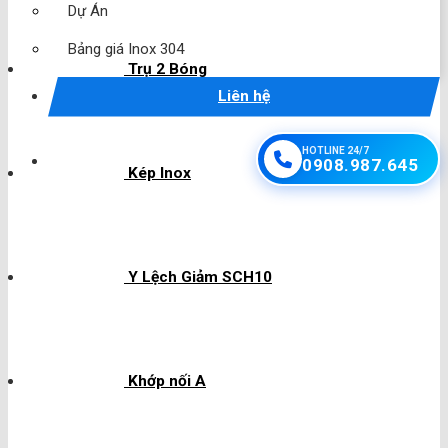
Dự Án
Bảng giá Inox 304
Trụ 2 Bóng
Liên hệ
HOTLINE 24/7
0908.987.645
Kép Inox
Y Lệch Giảm SCH10
Khớp nối A