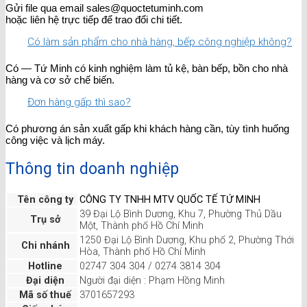
Gửi file qua email sales@quoctetuminh.com
hoặc liên hệ trực tiếp để trao đổi chi tiết.
Có làm sản phẩm cho nhà hàng, bếp công nghiệp không?
Có — Tứ Minh có kinh nghiệm làm tủ kệ, bàn bếp, bồn cho nhà
hàng và cơ sở chế biến.
Đơn hàng gấp thì sao?
Có phương án sản xuất gấp khi khách hàng cần, tùy tình huống
công việc và lịch máy.
Thông tin doanh nghiệp
Tên công ty
CÔNG TY TNHH MTV QUỐC TẾ TỨ MINH
39 Đại Lộ Bình Dương, Khu 7, Phường Thủ Dầu
Trụ sở
Một, Thành phố Hồ Chí Minh
1250 Đại Lộ Bình Dương, Khu phố 2, Phường Thới
Chi nhánh
Hòa, Thành phố Hồ Chí Minh
Hotline
02747 304 304 / 0274 3814 304
Đại diện
Người đại diện : Phạm Hồng Minh
Mã số thuế
3701657293