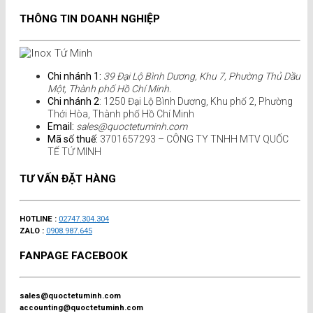
THÔNG TIN DOANH NGHIỆP
Chi nhánh 1:
39 Đại Lộ Bình Dương, Khu 7, Phường Thủ Dầu
Một, Thành phố Hồ Chí Minh.
Chi nhánh 2
: 1250 Đại Lộ Bình Dương, Khu phố 2, Phường
Thới Hòa, Thành phố Hồ Chí Minh
Email:
sales@quoctetuminh.com
Mã số thuế:
3701657293 – CÔNG TY TNHH MTV QUỐC
TẾ TỨ MINH
TƯ VẤN ĐẶT HÀNG
HOTLINE :
02747.304.304
ZALO :
0908.987.645
FANPAGE FACEBOOK
sales@quoctetuminh.com
accounting@quoctetuminh.com