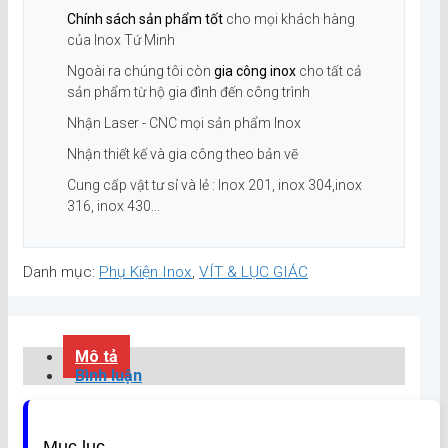
Chính sách sản phẩm tốt
cho mọi khách hàng
của Inox Tứ Minh
Ngoài ra chúng tôi còn
gia công inox
cho tất cả
sản phẩm từ hộ gia đình đến công trình
Nhận Laser - CNC mọi sản phẩm Inox
Nhận thiết kế và gia công theo bản vẽ
Cung cấp vật tư sỉ và lẻ : Inox 201, inox 304,inox
316, inox 430...
Danh mục:
Phụ Kiện Inox
,
VÍT & LỤC GIÁC
Mô tả
Bình luận
Mục lục