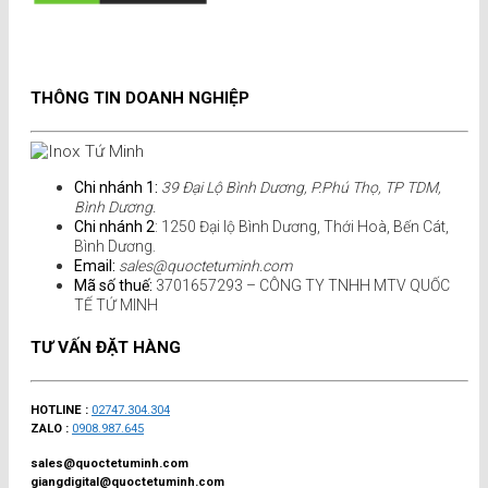
THÔNG TIN DOANH NGHIỆP
Chi nhánh 1:
39 Đại Lộ Bình Dương, P.Phú Thọ, TP TDM,
Bình Dương.
Chi nhánh 2
: 1250 Đại lộ Bình Dương, Thới Hoà, Bến Cát,
Bình Dương.
Email:
sales@quoctetuminh.com
Mã số thuế:
3701657293 – CÔNG TY TNHH MTV QUỐC
TẾ TỨ MINH
TƯ VẤN ĐẶT HÀNG
HOTLINE :
02747.304.304
ZALO :
0908.987.645
sales@quoctetuminh.com
giangdigital@quoctetuminh.com