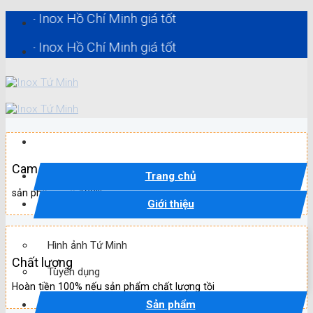
Skip
nox Hồ Chí Minh giá tốt
to
content
nox Hồ Chí Minh giá tốt
Cam kết
Trang chủ
sản phẩm mới 100%
Giới thiệu
Hình ảnh Tứ Minh
Chất lượng
Tuyển dụng
Hoàn tiền 100% nếu sản phẩm chất lượng tồi
Sản phẩm