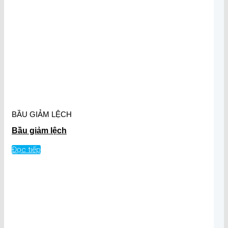
BẦU GIẢM LỆCH
Bầu giảm lệch
Đọc tiếp