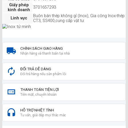
Giấy phép
3701657293
kinh doanh
Buôn bán thép không gỉ (Inox), Gia công Inox-thép
Linh vực
CT3, SS400,cung cấp vật tư.
CHÍNH SÁCH GIAO HÀNG
Nhận hàng và thanh toán tại nhà
ĐỔI TRẢ DỄ DÀNG
Đổi trả hàng nếu sản phẩm lỗi
THANH TOÁN TIỆN LỢI
Tiền mặt, chuyển khoản
HỖ TRỢ NHIỆT TÌNH
Tư vấn, giải đáp mọi thắc mắc