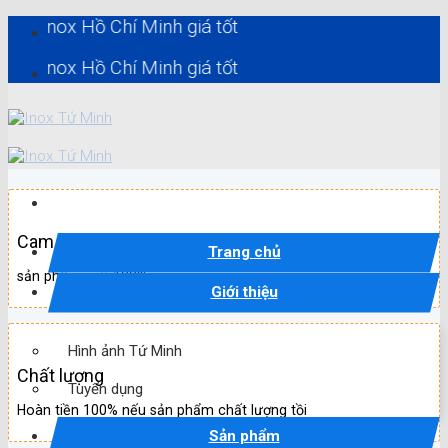
Skip
x Hồ Chí Minh giá tốt
to
content
x Hồ Chí Minh giá tốt
Cam kết
Trang chủ
sản phẩm mới 100%
Giới thiệu
Hình ảnh Tứ Minh
Chất lượng
Tuyển dụng
Hoàn tiền 100% nếu sản phẩm chất lượng tồi
Sản phẩm