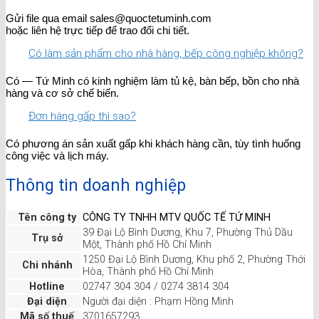
Gửi file qua email sales@quoctetuminh.com
hoặc liên hệ trực tiếp để trao đổi chi tiết.
Có làm sản phẩm cho nhà hàng, bếp công nghiệp không?
Có — Tứ Minh có kinh nghiệm làm tủ kệ, bàn bếp, bồn cho nhà
hàng và cơ sở chế biến.
Đơn hàng gấp thì sao?
Có phương án sản xuất gấp khi khách hàng cần, tùy tình huống
công việc và lịch máy.
Thông tin doanh nghiệp
Tên công ty
CÔNG TY TNHH MTV QUỐC TẾ TỨ MINH
39 Đại Lộ Bình Dương, Khu 7, Phường Thủ Dầu
Trụ sở
Một, Thành phố Hồ Chí Minh
1250 Đại Lộ Bình Dương, Khu phố 2, Phường Thới
Chi nhánh
Hòa, Thành phố Hồ Chí Minh
Hotline
02747 304 304 / 0274 3814 304
Đại diện
Người đại diện : Phạm Hồng Minh
Mã số thuế
3701657293