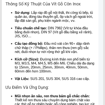
Thông Số Kỹ Thuật Của Vít Gỗ Côn Inox
Sử dụng:
Lắp ráp đồ gỗ nội thất, thi công tủ bếp, tủ
quần áo, đóng tàu thuyền gỗ, ốp vách gỗ ngoài trời,
lắp đặt sàn gỗ, phụ kiện ngành mộc, vv.
Tiêu chuẩn chế tạo:
DIN 7982 (Vít tự khóa đầu
bằng đuôi nhọn), DIN 97 (Vít gỗ đầu bằng xẻ rãnh),
JIS, ISO…
Cấu tạo đồng bộ:
Đầu mũ vát côn
9
0
∘
dập rãnh
chữ thập (+ / Phillips), thân ren thưa (ren gỗ) sắc
nét, đuôi nhọn tự nới rộng thớ gỗ khi vặn.
Kích cỡ (Size):
Đường kính thân ren phổ biến từ
M3, M3.5, M4, M4.5, M5 đến M6. Chiều dài đa dạng
từ 15mm, 20mm, 25mm, 30mm, 40mm, 50mm,
60mm đến hơn 100mm.
Vật Liệu:
SUS 201, SUS 304, SUS 316 cao cấp.
Ưu Điểm Và Ứng Dụng:
Mũi nhọn ăn sâu, ren thưa bám gỗ chắc chắn:
Thiết kế ren thưa sâu chuyên dụng bám chặt vào
các thớ gỗ tự nhiên hoặc gỗ công nghiệp, tạo lực rút