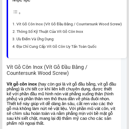
Vít Gỗ Côn Inox (Vít Gỗ Đầu Bằng / Countersunk Wood Screw)
Thông Số Kỹ Thuật Của Vít Gỗ Côn Inox
Ưu Điểm Và Ứng Dụng:
Địa Chỉ Cung Cấp Vít Gỗ Côn Uy Tấn Toàn Quốc
Vít Gỗ Côn Inox (Vít Gỗ Đầu Bằng /
Countersunk Wood Screw)
Vít gỗ côn inox
(hay còn gọi là vít gỗ đầu bằng, vít gỗ đầu
phẳng) là chi tiết cơ khí liên kết chuyên dụng, được thiết
kế với phần đầu mũ hình nón vát phẳng xuống thân (hình
phễu) và phần thân ren thô thưa dần về phía đuôi nhọn.
Thiết kế này giúp vít dễ dàng ăn sâu, cắt ren vào các thớ
gỗ mà không làm nứt nẻ vật liệu. Với phần mũ vát côn, vít
sẽ chìm sâu hoàn toàn và nằm phẳng mịn với bề mặt gỗ
sau khi siết chặt, mang lại độ thẩm mỹ cao cho các sản
phẩm nội ngoại thất.