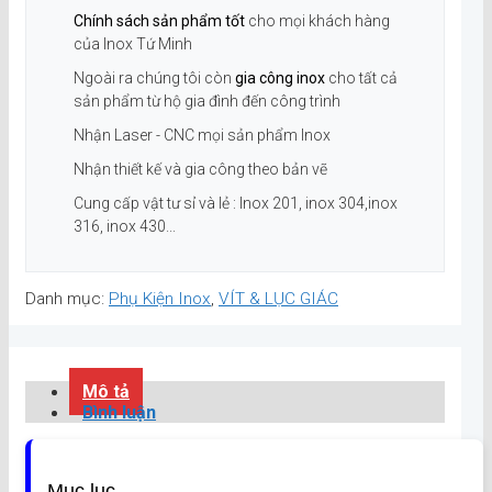
Chính sách sản phẩm tốt
cho mọi khách hàng
của Inox Tứ Minh
Ngoài ra chúng tôi còn
gia công inox
cho tất cả
sản phẩm từ hộ gia đình đến công trình
Nhận Laser - CNC mọi sản phẩm Inox
Nhận thiết kế và gia công theo bản vẽ
Cung cấp vật tư sỉ và lẻ : Inox 201, inox 304,inox
316, inox 430...
Danh mục:
Phụ Kiện Inox
,
VÍT & LỤC GIÁC
Mô tả
Bình luận
Mục lục