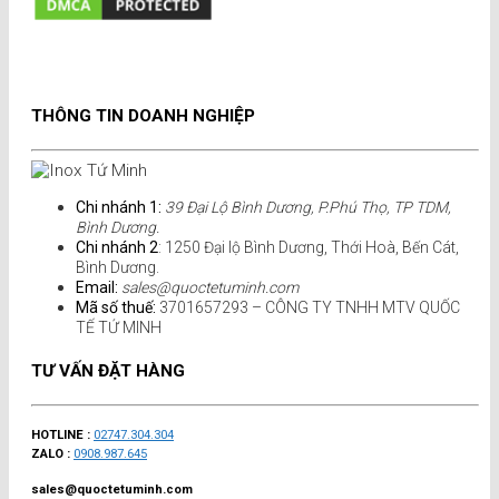
THÔNG TIN DOANH NGHIỆP
Chi nhánh 1:
39 Đại Lộ Bình Dương, P.Phú Thọ, TP TDM,
Bình Dương.
Chi nhánh 2
: 1250 Đại lộ Bình Dương, Thới Hoà, Bến Cát,
Bình Dương.
Email:
sales@quoctetuminh.com
Mã số thuế:
3701657293 – CÔNG TY TNHH MTV QUỐC
TẾ TỨ MINH
TƯ VẤN ĐẶT HÀNG
HOTLINE :
02747.304.304
ZALO :
0908.987.645
sales@quoctetuminh.com