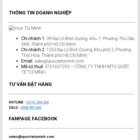
THÔNG TIN DOANH NGHIỆP
Chi nhánh 1:
39 Đại Lộ Bình Dương, Khu 7, Phường Thủ Dầu
Một, Thành phố Hồ Chí Minh.
Chi nhánh 2
: 1250 Đại Lộ Bình Dương, Khu phố 2, Phường
Thới Hòa, Thành phố Hồ Chí Minh
Email:
sales@quoctetuminh.com
Mã số thuế:
3701657293 – CÔNG TY TNHH MTV QUỐC
TẾ TỨ MINH
TƯ VẤN ĐẶT HÀNG
HOTLINE :
02747.304.304
ZALO :
0908.987.645
FANPAGE FACEBOOK
sales@quoctetuminh.com