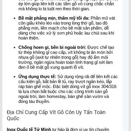
ép lớn giúp liên kết các tấm gỗ vô cùng chắc chắn
mà không lo bị tuột ren theo thời gian.
Bề mặt phẳng mịn, thẩm mỹ tối đa:
Phần mũ vát
côn giấu khéo léo vào trong lòng thớ gỗ, tạo độ
phẳng mịn, liền mạch cho bề mặt sản phẩm, dễ
dàng cho việc xử lý sơn phủ hoặc lau chùi sau khi
hoàn thiện.
Chống hoen gỉ, bền bỉ ngoài trời:
Được chế tạo
từ thép không gỉ cao cấp, vít không bị ăn mòn bởi
nhựa gỗ (axit tự nhiên trong gỗ) hay độ ẩm môi
trường, ngăn ngừa hoàn toàn tình trạng gỉ sét làm
đen ố bề mặt gỗ xung quanh lỗ vít.
Ứng dụng thực tế:
Sử dụng rộng rãi để liên kết các
cấu kiện gỗ, bắt bản lề tủ, ray trượt ngăn kéo, lắp
ráp bàn ghế mộc. Đặc biệt dòng vít gỗ inox 304/316
là lựa chọn bắt buộc cho các công trình sàn gỗ
ngoài trời, làm homestay, bàn ghế sân vườn và
đóng tàu thuyền.
Địa Chỉ Cung Cấp Vít Gỗ Côn Uy Tấn Toàn
Quốc
Inox Quốc tế Tứ Minh
tự hào là đơn vị uy tín chuyên