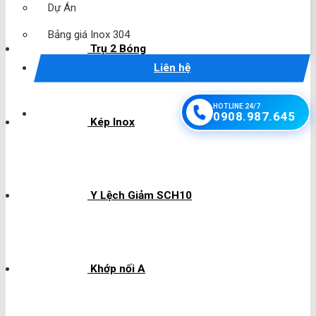
Dự Án
Bảng giá Inox 304
Trụ 2 Bóng
Liên hệ
HOTLINE 24/7
0908.987.645
Kép Inox
Y Lệch Giảm SCH10
Khớp nối A