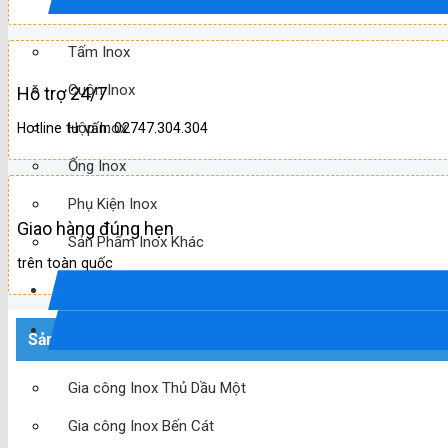
Tấm Inox
Cuộn Inox
Hỗ trợ 24/7
Hộp Inox
Hotline tư vấn: 02747.304.304
Ống Inox
Phụ Kiện Inox
Giao hàng đúng hẹn
Sản Phẩm Inox Khác
trên toàn quốc
Sản phẩm mới
Gia công Inox Thủ Dầu Một
Gia công Inox Bến Cát