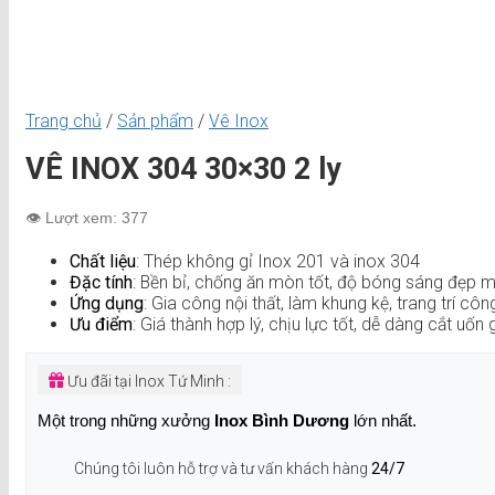
Trang chủ
/
Sản phẩm
/
Vê Inox
VÊ INOX 304 30×30 2 ly
👁️ Lượt xem: 377
Chất liệu
: Thép không gỉ Inox 201 và inox 304
Đặc tính
: Bền bỉ, chống ăn mòn tốt, độ bóng sáng đẹp m
Ứng dụng
: Gia công nội thất, làm khung kệ, trang trí công
Ưu điểm
: Giá thành hợp lý, chịu lực tốt, dễ dàng cắt uốn 
Ưu đãi tại Inox Tứ Minh :
Một trong những xưởng
Inox Bình Dương
lớn nhất.
Chúng tôi luôn hỗ trợ và tư vấn khách hàng
24/7