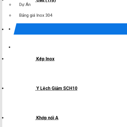
Dự Án
Bảng giá Inox 304
Trụ 2 Bóng
Kép Inox
Y Lệch Giảm SCH10
Khớp nối A