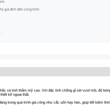
inh
hộ gia đình đến công trình
..
ắc và tính thẩm mỹ cao. Với đặc tính chống gỉ sét vượt trội, độ bón
thiết kế ngoại thất.
g trong quá trình gia công như cắt, uốn hay hàn, giúp tiết kiệm thờ