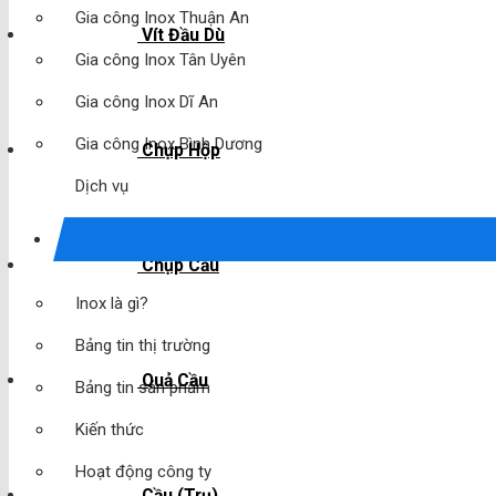
Gia công Inox Thuận An
Vít Đầu Dù
Gia công Inox Tân Uyên
Gia công Inox Dĩ An
Gia công Inox Bình Dương
Chụp Hộp
Dịch vụ
Chụp Cầu
Inox là gì?
Bảng tin thị trường
Quả Cầu
Bảng tin sản phẩm
Kiến thức
Hoạt động công ty
Cầu (Trụ)