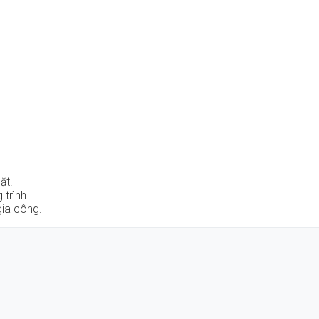
ắt.
 trình.
gia công.