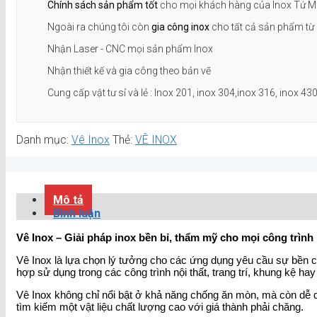
Chính sách sản phẩm tốt
cho mọi khách hàng của Inox Tứ M
Ngoài ra chúng tôi còn
gia công inox
cho tất cả sản phẩm từ 
Nhận Laser - CNC mọi sản phẩm Inox
Nhận thiết kế và gia công theo bản vẽ
Cung cấp vật tư sỉ và lẻ : Inox 201, inox 304,inox 316, inox 430.
Danh mục:
Vê Inox
Thẻ:
VÊ INOX
Mô tả
Bình luận
Vê Inox – Giải pháp inox bền bỉ, thẩm mỹ cho mọi công trình
Vê Inox là lựa chọn lý tưởng cho các ứng dụng yêu cầu sự bền ch
hợp sử dụng trong các công trình nội thất, trang trí, khung kệ hay 
Vê Inox không chỉ nổi bật ở khả năng chống ăn mòn, mà còn dễ dàn
tìm kiếm một vật liệu chất lượng cao với giá thành phải chăng.