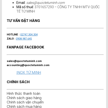
Email:
sales@quoctetuminh.com
Mã số thuế:
3701657293 – CÔNG TY TNHH MTV QUỐC
TẾ TỨ MINH
TƯ VẤN ĐẶT HÀNG
HOTLINE :
02747.304.304
ZALO :
0908.987.645
FANPAGE FACEBOOK
sales@quoctetuminh.com
accounting@quoctetuminh.com
INOX TỨ MINH
CHÍNH SÁCH
Hình thức thanh toán
Chính sách giao hàng
Chính sách vận chuyển
Chính sách mua hàng