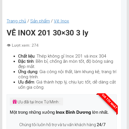
Trang chủ
/
Sản phẩm
/
Vê Inox
VÊ INOX 201 30×30 3 ly
👁️ Lượt xem: 274
Chất liệu
: Thép không gỉ Inox 201 và inox 304
Đặc tính
: Bền bỉ, chống ăn mòn tốt, độ bóng sáng
đẹp mắt.
Ứng dụng
: Gia công nội thất, làm khung kệ, trang trí
công trình.
Ưu điểm
: Giá thành hợp lý, chịu lực tốt, dễ dàng cắt
uốn gia công.
GIÁ TỐT NHẤT
Ưu đãi tại Inox Tứ Minh :
Một trong những xưởng
Inox Bình Dương
lớn nhất.
Chúng tôi luôn hỗ trợ và tư vấn khách hàng
24/7