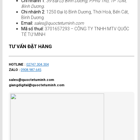
Chi nhánh 1:
39 Đại Lộ Bình Dương, P.Phú Thọ, TP TDM,
Bình Dương.
Chi nhánh 2
: 1250 Đại lộ Bình Dương, Thới Hoà, Bến Cát,
Bình Dương.
Email:
sales@quoctetuminh.com
Mã số thuế:
3701657293 – CÔNG TY TNHH MTV QUỐC
TẾ TỨ MINH
TƯ VẤN ĐẶT HÀNG
HOTLINE :
02747.304.304
ZALO :
0908.987.645
sales@quoctetuminh.com
giangdigital@quoctetuminh.com