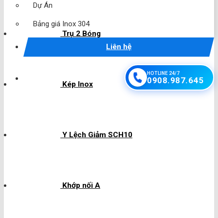
Dự Án
Bảng giá Inox 304
Trụ 2 Bóng
Liên hệ
HOTLINE 24/7
0908.987.645
Kép Inox
Y Lệch Giảm SCH10
Khớp nối A