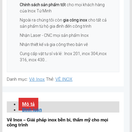
Chính sách sản phẩm tốt
cho mọi khách hàng
của Inox Tứ Minh
Ngoài ra chúng tôi còn
gia công inox
cho tất cả
sản phẩm từ hộ gia đình đến công trình
Nhận Laser - CNC mọi sản phẩm Inox
Nhận thiết kế và gia công theo bản vẽ
Cung cấp vật tư sỉ và lẻ : Inox 201, inox 304,inox
316, inox 430...
Danh mục:
Vê Inox
Thẻ:
VÊ INOX
Mô tả
Bình luận
Vê Inox – Giải pháp inox bền bỉ, thẩm mỹ cho mọi
công trình