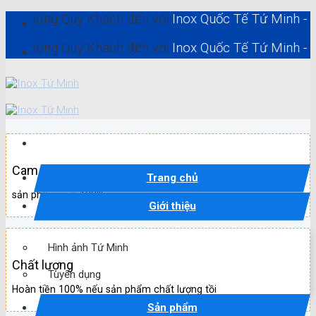
Skip
g Quý Khách đến với
Inox Quốc Tế Tứ Minh - Inox Hồ C
to
content
g Quý Khách đến với
Inox Quốc Tế Tứ Minh - Inox Hồ C
Cam kết
Trang chủ
sản phẩm mới 100%
Giới thiệu
Hình ảnh Tứ Minh
Chất lượng
Tuyển dụng
Hoàn tiền 100% nếu sản phẩm chất lượng tồi
Sản phẩm