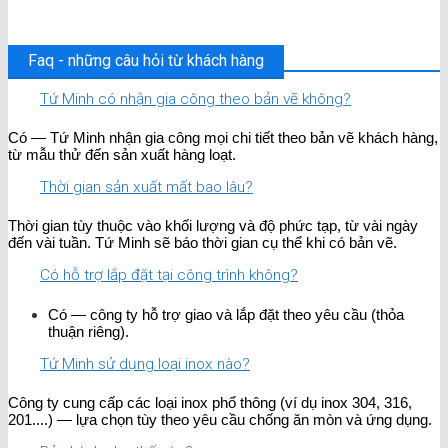
Faq - những câu hỏi từ khách hàng
Tứ Minh có nhận gia công theo bản vẽ không?
Có — Tứ Minh nhận gia công mọi chi tiết theo bản vẽ khách hàng,
từ mẫu thử đến sản xuất hàng loạt.
Thời gian sản xuất mất bao lâu?
Thời gian tùy thuộc vào khối lượng và độ phức tạp, từ vài ngày
đến vài tuần. Tứ Minh sẽ báo thời gian cụ thể khi có bản vẽ.
Có hỗ trợ lắp đặt tại công trình không?
Có — công ty hỗ trợ giao và lắp đặt theo yêu cầu (thỏa
thuận riêng).
Tứ Minh sử dụng loại inox nào?
Công ty cung cấp các loại inox phổ thông (ví dụ inox 304, 316,
201....) — lựa chọn tùy theo yêu cầu chống ăn mòn và ứng dụng.