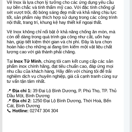
Vê Inox là lựa chọn lý tưởng cho các ứng dụng yêu cầu
sự bền chắc và tính thẩm mỹ cao. Với đặc tính chống gỉ
sét vượt trội, độ bóng sáng đẹp mắt và khả năng chịu lực
tốt, sản phẩm này thích hợp sử dụng trong các công trình
nội thất, trang trí, khung kệ hay thiết kế ngoại thất.
Vê Inox không chỉ nổi bật ở khả năng chống ăn mòn, mà
còn dễ dàng trong quá trình gia công như cắt, uốn hay
hàn, giúp tiết kiệm thời gian và chi phí. Đây là lựa chọn
hoàn hảo cho những ai đang tìm kiếm một vật liệu chất
lượng cao với giá thành phải chăng.
Tại
Inox Tứ Minh
, chúng tôi cam kết cung cấp các sản
phẩm inox chính hãng, đạt tiêu chuẩn cao, đáp ứng mọi
nhu cầu của khách hàng. Hãy đến với chúng tôi để trải
nghiệm dịch vụ chuyên nghiệp, giá cả cạnh tranh cùng sự
tư vấn tận tâm nhất.
📍
Địa chỉ 1:
39 Đại Lộ Bình Dương, P. Phú Thọ, TP. Thủ
Dầu Một, Bình Dương
📍
Địa chỉ 2:
1250 Đại Lộ Bình Dương, Thới Hoà, Bến
Cát, Bình Dương
📞
Hotline:
02747 304 304