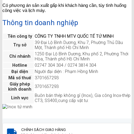
Có phương án sản xuất gấp khi khách hàng cần, tùy tình huống
công việc và lịch máy.
Thông tin doanh nghiệp
Tên công ty
CÔNG TY TNHH MTV QUỐC TẾ TỨ MINH
39 Đại Lộ Bình Dương, Khu 7, Phường Thủ Dầu
Trụ sở
Một, Thành phố Hồ Chí Minh
1250 Đại Lộ Bình Dương, Khu phố 2, Phường Thới
Chi nhánh
Hòa, Thành phố Hồ Chí Minh
Hotline
02747 304 304 / 0274 3814 304
Đại diện
Người đại diện : Phạm Hồng Minh
Mã số thuế
3701657293
Giấy phép
3701657293
kinh doanh
Buôn bán thép không gỉ (Inox), Gia công Inox-thép
Linh vực
CT3, SS400,cung cấp vật tư.
CHÍNH SÁCH GIAO HÀNG