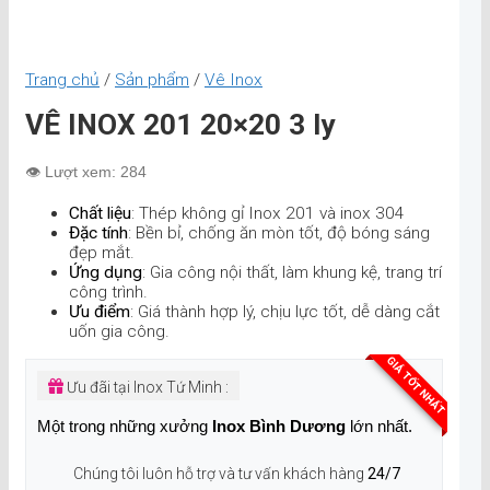
Trang chủ
/
Sản phẩm
/
Vê Inox
VÊ INOX 201 20×20 3 ly
👁️ Lượt xem: 284
Chất liệu
: Thép không gỉ Inox 201 và inox 304
Đặc tính
: Bền bỉ, chống ăn mòn tốt, độ bóng sáng
đẹp mắt.
Ứng dụng
: Gia công nội thất, làm khung kệ, trang trí
công trình.
Ưu điểm
: Giá thành hợp lý, chịu lực tốt, dễ dàng cắt
uốn gia công.
GIÁ TỐT NHẤT
Ưu đãi tại Inox Tứ Minh :
Một trong những xưởng
Inox Bình Dương
lớn nhất.
Chúng tôi luôn hỗ trợ và tư vấn khách hàng
24/7