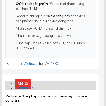
Chính sách sản phẩm tốt
cho mọi khách hàng
của Inox Tứ Minh
Ngoài ra chúng tôi còn
gia công inox
cho tất cả
sản phẩm từ hộ gia đình đến công trình
Nhận Laser - CNC mọi sản phẩm Inox
Nhận thiết kế và gia công theo bản vẽ
Cung cấp vật tư sỉ và lẻ : Inox 201, inox 304,inox
316, inox 430...
Danh mục:
Vê Inox
Thẻ:
VÊ INOX
Mô tả
Bình luận
Vê Inox – Giải pháp inox bền bỉ, thẩm mỹ cho mọi
công trình