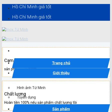
Skip
 Chí Minh giá tốt
to
content
 Chí Minh giá tốt
Cam kết
Trang chủ
sản phẩm mới 100%
Giới thiệu
Hình ảnh Tứ Minh
Chất lượng
Tuyển dụng
Hoàn tiền 100% nếu sản phẩm chất lượng tồi
Sản phẩm