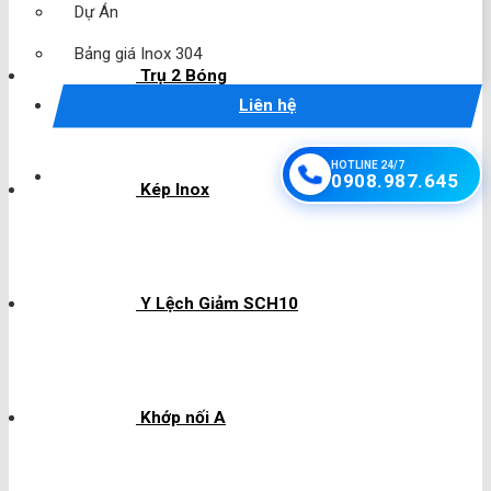
Dự Án
Bảng giá Inox 304
Trụ 2 Bóng
Liên hệ
HOTLINE 24/7
0908.987.645
Kép Inox
Y Lệch Giảm SCH10
Khớp nối A