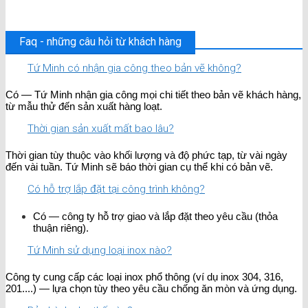
Faq - những câu hỏi từ khách hàng
Tứ Minh có nhận gia công theo bản vẽ không?
Có — Tứ Minh nhận gia công mọi chi tiết theo bản vẽ khách hàng,
từ mẫu thử đến sản xuất hàng loạt.
Thời gian sản xuất mất bao lâu?
Thời gian tùy thuộc vào khối lượng và độ phức tạp, từ vài ngày
đến vài tuần. Tứ Minh sẽ báo thời gian cụ thể khi có bản vẽ.
Có hỗ trợ lắp đặt tại công trình không?
Có — công ty hỗ trợ giao và lắp đặt theo yêu cầu (thỏa
thuận riêng).
Tứ Minh sử dụng loại inox nào?
Công ty cung cấp các loại inox phổ thông (ví dụ inox 304, 316,
201....) — lựa chọn tùy theo yêu cầu chống ăn mòn và ứng dụng.