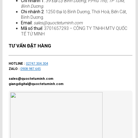
Chi nhánh 1:
39 Đại Lộ Bình Dương, P.Phú Thọ, TP TDM,
Bình Dương.
Chi nhánh 2
: 1250 Đại lộ Bình Dương, Thới Hoà, Bến Cát,
Bình Dương.
Email:
sales@quoctetuminh.com
Mã số thuế:
3701657293 – CÔNG TY TNHH MTV QUỐC
TẾ TỨ MINH
TƯ VẤN ĐẶT HÀNG
HOTLINE :
02747.304.304
ZALO :
0908.987.645
sales@quoctetuminh.com
giangdigital@quoctetuminh.com