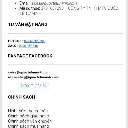
Email:
sales@quoctetuminh.com
Mã số thuế:
3701657293 – CÔNG TY TNHH MTV QUỐC
TẾ TỨ MINH
TƯ VẤN ĐẶT HÀNG
HOTLINE :
02747.304.304
ZALO :
0908.987.645
FANPAGE FACEBOOK
sales@quoctetuminh.com
accounting@quoctetuminh.com
INOX TỨ MINH
CHÍNH SÁCH
Hình thức thanh toán
Chính sách giao hàng
Chính sách vận chuyển
Chính sách mua hàng