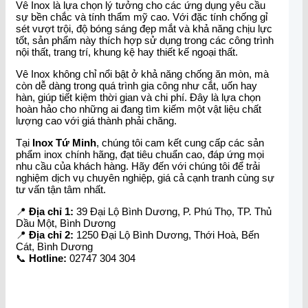
Vê Inox là lựa chọn lý tưởng cho các ứng dụng yêu cầu
sự bền chắc và tính thẩm mỹ cao. Với đặc tính chống gỉ
sét vượt trội, độ bóng sáng đẹp mắt và khả năng chịu lực
tốt, sản phẩm này thích hợp sử dụng trong các công trình
nội thất, trang trí, khung kệ hay thiết kế ngoại thất.
Vê Inox không chỉ nổi bật ở khả năng chống ăn mòn, mà
còn dễ dàng trong quá trình gia công như cắt, uốn hay
hàn, giúp tiết kiệm thời gian và chi phí. Đây là lựa chọn
hoàn hảo cho những ai đang tìm kiếm một vật liệu chất
lượng cao với giá thành phải chăng.
Tại
Inox Tứ Minh
, chúng tôi cam kết cung cấp các sản
phẩm inox chính hãng, đạt tiêu chuẩn cao, đáp ứng mọi
nhu cầu của khách hàng. Hãy đến với chúng tôi để trải
nghiệm dịch vụ chuyên nghiệp, giá cả cạnh tranh cùng sự
tư vấn tận tâm nhất.
📍
Địa chỉ 1:
39 Đại Lộ Bình Dương, P. Phú Thọ, TP. Thủ
Dầu Một, Bình Dương
📍
Địa chỉ 2:
1250 Đại Lộ Bình Dương, Thới Hoà, Bến
Cát, Bình Dương
📞
Hotline:
02747 304 304