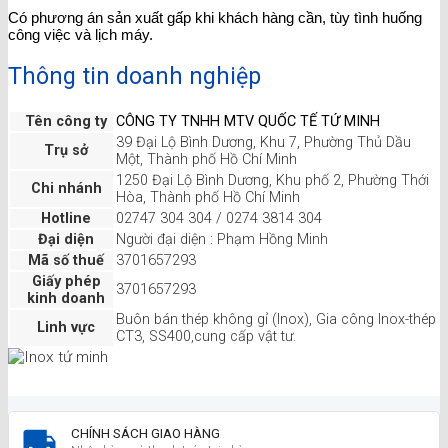
Có phương án sản xuất gấp khi khách hàng cần, tùy tình huống
công việc và lịch máy.
Thông tin doanh nghiệp
Tên công ty
CÔNG TY TNHH MTV QUỐC TẾ TỨ MINH
39 Đại Lộ Bình Dương, Khu 7, Phường Thủ Dầu
Trụ sở
Một, Thành phố Hồ Chí Minh
1250 Đại Lộ Bình Dương, Khu phố 2, Phường Thới
Chi nhánh
Hòa, Thành phố Hồ Chí Minh
Hotline
02747 304 304 / 0274 3814 304
Đại diện
Người đại diện : Phạm Hồng Minh
Mã số thuế
3701657293
Giấy phép
3701657293
kinh doanh
Buôn bán thép không gỉ (Inox), Gia công Inox-thép
Linh vực
CT3, SS400,cung cấp vật tư.
CHÍNH SÁCH GIAO HÀNG