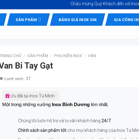
Chào mừng Quý Khách đến với
Inox Quốc Tế 
SẢN PHẨM
BẢNG GIÁ INOX 304
GIA CÔNG I
TRANG CHỦ
/
SẢN PHẨM
/
PHỤ KIỆN INOX
/
VAN
Van Bi Tay Gạt
👁️ Lượt xem: 37
Ưu đãi tại Inox Tứ Minh :
Một trong những xưởng
Inox Bình Dương
lớn nhất.
Chúng tôi luôn hỗ trợ và tư vấn khách hàng
24/7
Chính sách sản phẩm tốt
cho mọi khách hàng của Inox Tứ Mi