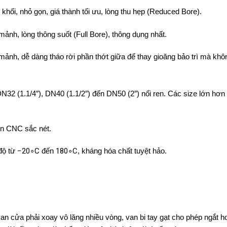
 khối, nhỏ gọn, giá thành tối ưu, lòng thu hẹp (Reduced Bore).
ảnh, lòng thông suốt (Full Bore), thông dụng nhất.
ảnh, dễ dàng tháo rời phần thớt giữa để thay gioăng bảo trì mà khô
N32 (1.1/4″), DN40 (1.1/2″) đến DN50 (2″) nối ren. Các size lớn hơ
ện CNC sắc nét.
độ từ
−
2
0
∘
C
đến
18
0
∘
C
, kháng hóa chất tuyệt hảo.
n cửa phải xoay vô lăng nhiều vòng, van bi tay gạt cho phép ngắt h