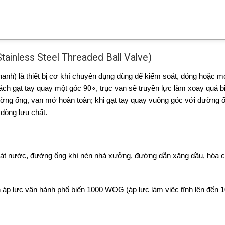
Stainless Steel Threaded Ball Valve)
hanh) là thiết bị cơ khí chuyên dụng dùng để kiểm soát, đóng hoặc 
ách gạt tay quay một góc
9
0
∘
, trục van sẽ truyền lực làm xoay quả bi
đường ống, van mở hoàn toàn; khi gạt tay quay vuông góc với đường ố
dòng lưu chất.
át nước, đường ống khí nén nhà xưởng, đường dẫn xăng dầu, hóa ch
 áp lực vận hành phổ biến 1000 WOG (áp lực làm việc tĩnh lên đến 1