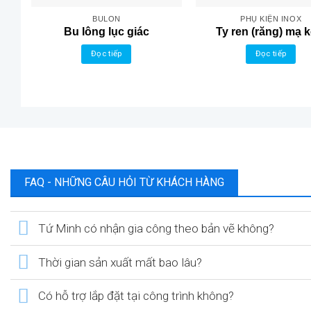
BULON
PHỤ KIỆN INOX
Bu lông lục giác
Ty ren (răng) mạ 
Đọc tiếp
Đọc tiếp
FAQ - NHỮNG CÂU HỎI TỪ KHÁCH HÀNG
Tứ Minh có nhận gia công theo bản vẽ không?
Thời gian sản xuất mất bao lâu?
Có hỗ trợ lắp đặt tại công trình không?