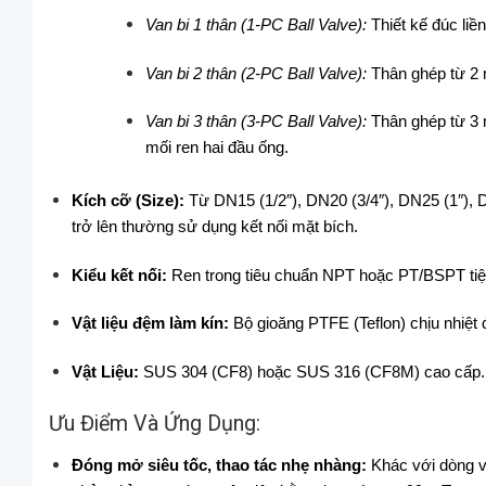
Van bi 1 thân (1-PC Ball Valve):
Thiết kế đúc liền
Van bi 2 thân (2-PC Ball Valve):
Thân ghép từ 2 m
Van bi 3 thân (3-PC Ball Valve):
Thân ghép từ 3 m
mối ren hai đầu ống.
Kích cỡ (Size):
Từ DN15 (1/2″), DN20 (3/4″), DN25 (1″), D
trở lên thường sử dụng kết nối mặt bích.
Kiểu kết nối:
Ren trong tiêu chuẩn NPT hoặc PT/BSPT ti
Vật liệu đệm làm kín:
Bộ gioăng PTFE (Teflon) chịu nhiệt 
Vật Liệu:
SUS 304 (CF8) hoặc SUS 316 (CF8M) cao cấp.
Ưu Điểm Và Ứng Dụng:
Đóng mở siêu tốc, thao tác nhẹ nhàng:
Khác với dòng va