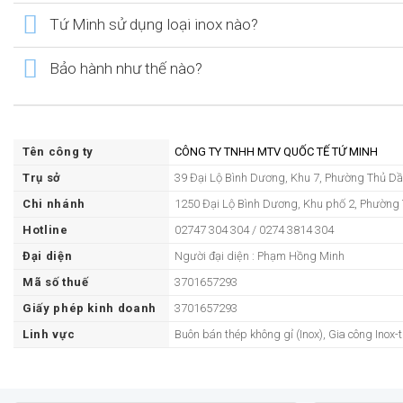
Tứ Minh sử dụng loại inox nào?
Bảo hành như thế nào?
Tên công ty
CÔNG TY TNHH MTV QUỐC TẾ TỨ MINH
Trụ sở
39 Đại Lộ Bình Dương, Khu 7, Phường Thủ D
Chi nhánh
1250 Đại Lộ Bình Dương, Khu phố 2, Phường 
Hotline
02747 304 304 / 0274 3814 304
Đại diện
Người đại diện : Phạm Hồng Minh
Mã số thuế
3701657293
Giấy phép kinh doanh
3701657293
Linh vực
Buôn bán thép không gỉ (Inox), Gia công Inox