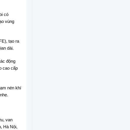
bi có
tạo vùng
E), tạo ra
ian dài.
tác động
o cao cấp
rạm nén khí
 nhẹ.
ều, van
, Hà Nội,