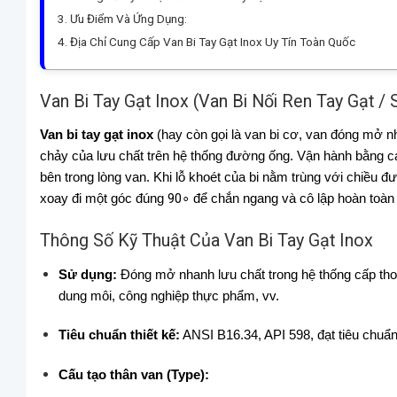
Ưu Điểm Và Ứng Dụng:
Địa Chỉ Cung Cấp Van Bi Tay Gạt Inox Uy Tín Toàn Quốc
Van Bi Tay Gạt Inox (Van Bi Nối Ren Tay Gạt / 
Van bi tay gạt inox
(hay còn gọi là van bi cơ, van đóng mở n
chảy của lưu chất trên hệ thống đường ống. Vận hành bằng c
bên trong lòng van. Khi lỗ khoét của bi nằm trùng với chiều 
xoay đi một góc đúng
9
0
∘
để chắn ngang và cô lập hoàn toàn 
Thông Số Kỹ Thuật Của Van Bi Tay Gạt Inox
Sử dụng:
Đóng mở nhanh lưu chất trong hệ thống cấp tho
dung môi, công nghiệp thực phẩm, vv.
Tiêu chuẩn thiết kế:
ANSI B16.34, API 598, đạt tiêu chuẩn
Cấu tạo thân van (Type):