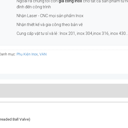
Ngoài ra chúng tôi còn
gia công inox
cho tất cả sản phẩm từ h
đình đến công trình
Nhận Laser - CNC mọi sản phẩm Inox
Nhận thiết kế và gia công theo bản vẽ
Cung cấp vật tư sỉ và lẻ : Inox 201, inox 304,inox 316, inox 430..
Danh mục:
Phụ Kiện Inox
,
VAN
hreaded Ball Valve)