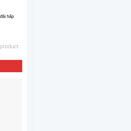
 đãi hấp
 product