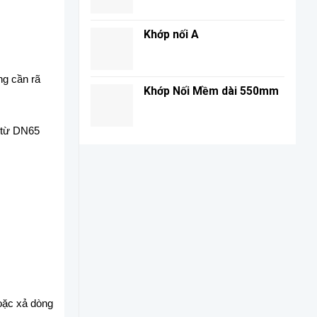
Khớp nối A
ng cần rã
Khớp Nối Mềm dài 550mm
n từ DN65
oặc xả dòng