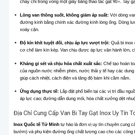
chảy chỉ trong vòng một giây bằng thao tác gạt
9
0
∘
. Tay g
Lòng van thông suốt, không giảm áp suất:
Với dòng van 
đường kính bằng chính xác đường kính lòng ống. Dòng lưu
xoáy cặn.
Độ kín khít tuyệt đối, chịu áp lực vượt trội:
Quả bi inox 
cơ chế làm kín kép. Van chịu được áp lực vận hành lớn, chố
Kháng gỉ sét và chịu hóa chất xuất sắc:
Chế tạo hoàn to
của nguồn nước nhiễm phèn, nước thải y tế hay các dung 
giúp cách nhiệt, cách điện và tăng độ bám khi cầm nắm.
Ứng dụng thực tế:
Lắp đặt phổ biến tại các vị trí đầu n
áp lực cao; đường dẫn dung môi, hóa chất xưởng dệt nhuộm
Địa Chỉ Cung Cấp Van Bi Tay Gạt Inox Uy Tín 
Inox Quốc tế Tứ Minh
tự hào là đơn vị uy tín chuyên cung c
bướm) và phụ kiện đường ống chất lượng cao cho các công t