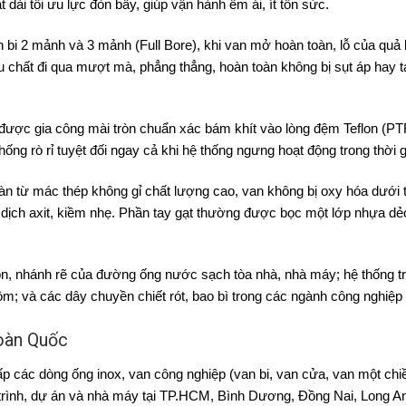
ạt dài tối ưu lực đòn bẩy, giúp vận hành êm ái, ít tốn sức.
bi 2 mảnh và 3 mảnh (Full Bore), khi van mở hoàn toàn, lỗ của quả 
 chất đi qua mượt mà, phẳng thẳng, hoàn toàn không bị sụt áp hay 
được gia công mài tròn chuẩn xác bám khít vào lòng đệm Teflon (PTF
ng rò rỉ tuyệt đối ngay cả khi hệ thống ngưng hoạt động trong thời g
àn từ mác thép không gỉ chất lượng cao, van không bị oxy hóa dưới 
dịch axit, kiềm nhẹ. Phần tay gạt thường được bọc một lớp nhựa dẻ
guồn, nhánh rẽ của đường ống nước sạch tòa nhà, nhà máy; hệ thống t
; và các dây chuyền chiết rót, bao bì trong các ngành công nghiệp
Toàn Quốc
ấp các dòng ống inox, van công nghiệp (van bi, van cửa, van một chi
rình, dự án và nhà máy tại TP.HCM, Bình Dương, Đồng Nai, Long An