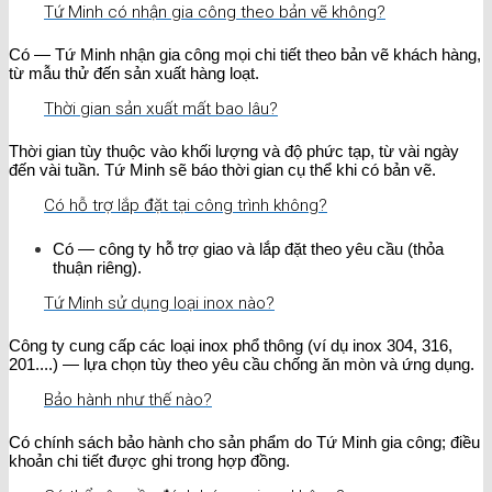
Tứ Minh có nhận gia công theo bản vẽ không?
Có — Tứ Minh nhận gia công mọi chi tiết theo bản vẽ khách hàng,
từ mẫu thử đến sản xuất hàng loạt.
Thời gian sản xuất mất bao lâu?
Thời gian tùy thuộc vào khối lượng và độ phức tạp, từ vài ngày
đến vài tuần. Tứ Minh sẽ báo thời gian cụ thể khi có bản vẽ.
Có hỗ trợ lắp đặt tại công trình không?
Có — công ty hỗ trợ giao và lắp đặt theo yêu cầu (thỏa
thuận riêng).
Tứ Minh sử dụng loại inox nào?
Công ty cung cấp các loại inox phổ thông (ví dụ inox 304, 316,
201....) — lựa chọn tùy theo yêu cầu chống ăn mòn và ứng dụng.
Bảo hành như thế nào?
Có chính sách bảo hành cho sản phẩm do Tứ Minh gia công; điều
khoản chi tiết được ghi trong hợp đồng.