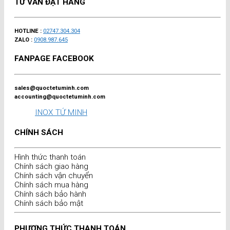
TƯ VẤN ĐẶT HÀNG
HOTLINE :
02747.304.304
ZALO :
0908.987.645
FANPAGE FACEBOOK
sales@quoctetuminh.com
accounting@quoctetuminh.com
INOX TỨ MINH
CHÍNH SÁCH
Hình thức thanh toán
Chính sách giao hàng
Chính sách vận chuyển
Chính sách mua hàng
Chính sách bảo hành
Chính sách bảo mật
PHƯƠNG THỨC THANH TOÁN