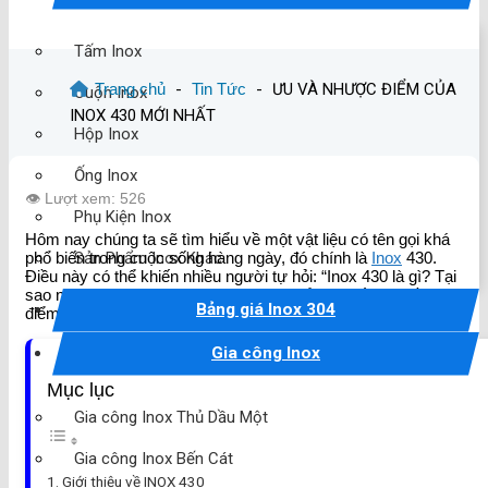
Tấm Inox
Trang chủ
-
Tin Tức
-
ƯU VÀ NHƯỢC ĐIỂM CỦA
Cuộn Inox
INOX 430 MỚI NHẤT
Hộp Inox
Ống Inox
👁️ Lượt xem: 526
Phụ Kiện Inox
Hôm nay chúng ta sẽ tìm hiểu về một vật liệu có tên gọi khá
Sản Phẩm Inox Khác
phổ biến trong cuộc sống hàng ngày, đó chính là
Inox
430.
Điều này có thể khiến nhiều người tự hỏi: “Inox 430 là gì? Tại
sao nó lại quan trọng?” Hãy cùng tìm hiểu chi tiết hơn về đặc
Bảng giá Inox 304
điểm và ứng dụng của vật liệu này.
Gia công Inox
Mục lục
Gia công Inox Thủ Dầu Một
Gia công Inox Bến Cát
Giới thiệu về INOX 430