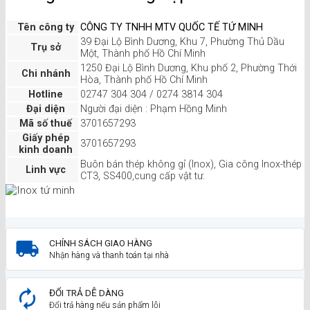
Tên công ty
CÔNG TY TNHH MTV QUỐC TẾ TỨ MINH
39 Đại Lộ Bình Dương, Khu 7, Phường Thủ Dầu
Trụ sở
Một, Thành phố Hồ Chí Minh
1250 Đại Lộ Bình Dương, Khu phố 2, Phường Thới
Chi nhánh
Hòa, Thành phố Hồ Chí Minh
Hotline
02747 304 304 / 0274 3814 304
Đại diện
Người đại diện : Phạm Hồng Minh
Mã số thuế
3701657293
Giấy phép
3701657293
kinh doanh
Buôn bán thép không gỉ (Inox), Gia công Inox-thép
Linh vực
CT3, SS400,cung cấp vật tư.
CHÍNH SÁCH GIAO HÀNG
Nhận hàng và thanh toán tại nhà
ĐỔI TRẢ DỄ DÀNG
Đổi trả hàng nếu sản phẩm lỗi