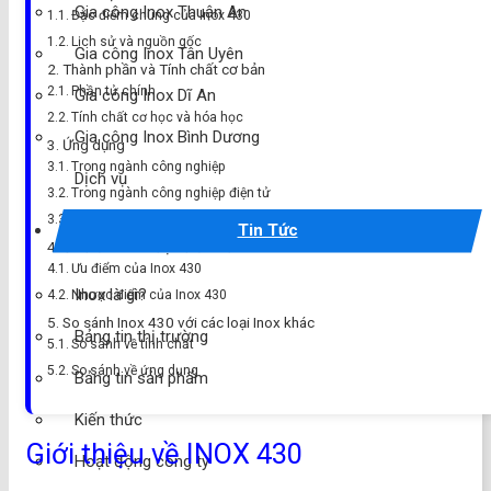
Gia công Inox Thuận An
Đặc điểm chung của Inox 430
Lịch sử và nguồn gốc
Gia công Inox Tân Uyên
Thành phần và Tính chất cơ bản
Phần tử chính
Gia công Inox Dĩ An
Tính chất cơ học và hóa học
Gia công Inox Bình Dương
Ứng dụng
Trong ngành công nghiệp
Dịch vụ
Trong ngành công nghiệp điện tử
Trong xây dựng và trang trí
Tin Tức
Ưu điểm và Nhược điểm của Inox 430
Ưu điểm của Inox 430
Inox là gì?
Nhược điểm của Inox 430
So sánh Inox 430 với các loại Inox khác
Bảng tin thị trường
So sánh về tính chất
So sánh về ứng dụng
Bảng tin sản phẩm
Kiến thức
Giới thiệu về INOX 430
Hoạt động công ty