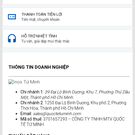
THANH TOÁN TIỆN LỢI
Tiền mặt, chuyển khoản
HỖ TRỢ NHIỆT TÌNH
Tư vấn, giải đáp mọi thắc mắc
THÔNG TIN DOANH NGHIỆP
Chi nhánh 1:
39 Đại Lộ Bình Dương, Khu 7, Phường Thủ Dầu
Một, Thành phố Hồ Chí Minh.
Chi nhánh 2
: 1250 Đại Lộ Bình Dương, Khu phố 2, Phường
Thới Hòa, Thành phố Hồ Chí Minh
Email:
sales@quoctetuminh.com
Mã số thuế:
3701657293 – CÔNG TY TNHH MTV QUỐC
TẾ TỨ MINH