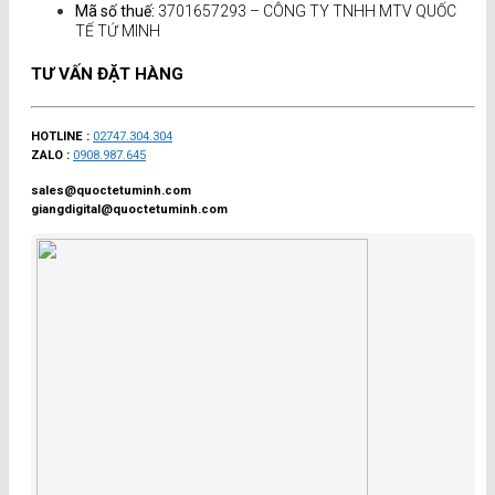
Mã số thuế:
3701657293 – CÔNG TY TNHH MTV QUỐC
TẾ TỨ MINH
TƯ VẤN ĐẶT HÀNG
HOTLINE :
02747.304.304
ZALO :
0908.987.645
sales@quoctetuminh.com
giangdigital@quoctetuminh.com