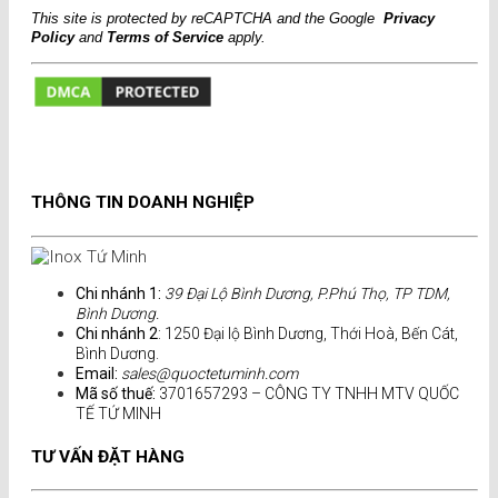
This site is protected by reCAPTCHA and the Google
Privacy
Policy
and
Terms of Service
apply.
THÔNG TIN DOANH NGHIỆP
Chi nhánh 1:
39 Đại Lộ Bình Dương, P.Phú Thọ, TP TDM,
Bình Dương.
Chi nhánh 2
: 1250 Đại lộ Bình Dương, Thới Hoà, Bến Cát,
Bình Dương.
Email:
sales@quoctetuminh.com
Mã số thuế:
3701657293 – CÔNG TY TNHH MTV QUỐC
TẾ TỨ MINH
TƯ VẤN ĐẶT HÀNG