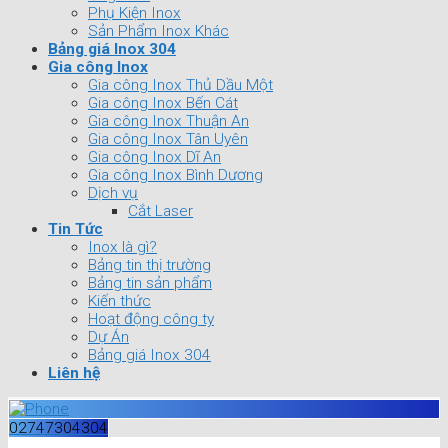
Phụ Kiện Inox
Sản Phẩm Inox Khác
Bảng giá Inox 304
Gia công Inox
Gia công Inox Thủ Dầu Một
Gia công Inox Bến Cát
Gia công Inox Thuận An
Gia công Inox Tân Uyên
Gia công Inox Dĩ An
Gia công Inox Bình Dương
Dịch vụ
Cắt Laser
Tin Tức
Inox là gì?
Bảng tin thị trường
Bảng tin sản phẩm
Kiến thức
Hoạt động công ty
Dự Án
Bảng giá Inox 304
Liên hệ
02747304304