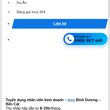
Dự Án
Bảng giá Inox 304
Liên hệ
HOTLINE 24/7
0908.987.645
Tuyển dụng nhân viên kinh doanh –
Inox
Bình Dương –
Bến Cát
Thu nhập hấp dẫn từ
8-20tr
/tháng