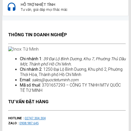
HỖ TRỢ NHIỆT TÌNH
Tư vấn, giải đáp mọi thắc mắc
THÔNG TIN DOANH NGHIỆP
Chi nhánh 1:
39 Đại Lộ Bình Dương, Khu 7, Phường Thủ Dầu
Một, Thành phố Hồ Chí Minh.
Chi nhánh 2
: 1250 Đại Lộ Bình Dương, Khu phố 2, Phường
Thới Hòa, Thành phố Hồ Chí Minh
Email:
sales@quoctetuminh.com
Mã số thuế:
3701657293 – CÔNG TY TNHH MTV QUỐC
TẾ TỨ MINH
TƯ VẤN ĐẶT HÀNG
HOTLINE :
02747.304.304
ZALO :
0908.987.645