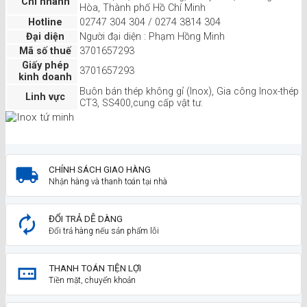
Chi nhánh
Hòa, Thành phố Hồ Chí Minh
Hotline
02747 304 304 / 0274 3814 304
Đại diện
Người đại diện : Phạm Hồng Minh
Mã số thuế
3701657293
Giấy phép
3701657293
kinh doanh
Buôn bán thép không gỉ (Inox), Gia công Inox-thép
Linh vực
CT3, SS400,cung cấp vật tư.
CHÍNH SÁCH GIAO HÀNG
Nhận hàng và thanh toán tại nhà
ĐỔI TRẢ DỄ DÀNG
Đổi trả hàng nếu sản phẩm lỗi
THANH TOÁN TIỆN LỢI
Tiền mặt, chuyển khoản