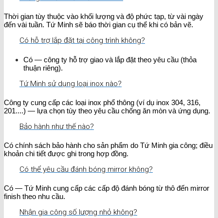
Thời gian tùy thuộc vào khối lượng và độ phức tạp, từ vài ngày
đến vài tuần. Tứ Minh sẽ báo thời gian cụ thể khi có bản vẽ.
Có hỗ trợ lắp đặt tại công trình không?
Có — công ty hỗ trợ giao và lắp đặt theo yêu cầu (thỏa
thuận riêng).
Tứ Minh sử dụng loại inox nào?
Công ty cung cấp các loại inox phổ thông (ví dụ inox 304, 316,
201....) — lựa chọn tùy theo yêu cầu chống ăn mòn và ứng dụng.
Bảo hành như thế nào?
Có chính sách bảo hành cho sản phẩm do Tứ Minh gia công; điều
khoản chi tiết được ghi trong hợp đồng.
Có thể yêu cầu đánh bóng mirror không?
Có — Tứ Minh cung cấp các cấp độ đánh bóng từ thô đến mirror
finish theo nhu cầu.
Nhận gia công số lượng nhỏ không?