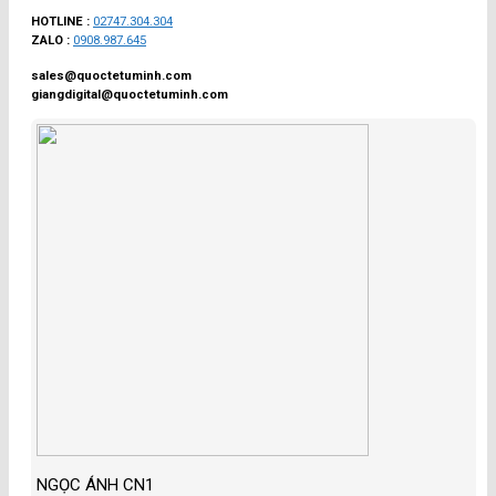
HOTLINE :
02747.304.304
ZALO :
0908.987.645
sales@quoctetuminh.com
giangdigital@quoctetuminh.com
NGỌC ÁNH CN1