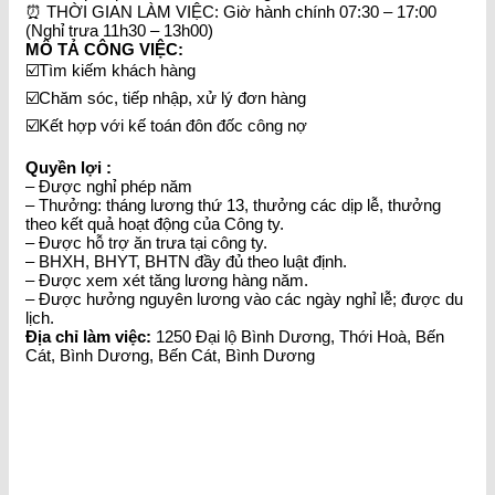
⏰ THỜI GIAN LÀM VIỆC: Giờ hành chính 07:30 – 17:00
(Nghỉ trưa 11h30 – 13h00)
MÔ TẢ CÔNG VIỆC:
☑️Tìm kiếm khách hàng
☑️Chăm sóc, tiếp nhập, xử lý đơn hàng
☑️Kết hợp với kế toán đôn đốc công nợ
Quyền lợi :
– Được nghỉ phép năm
– Thưởng: tháng lương thứ 13, thưởng các dịp lễ, thưởng
theo kết quả hoạt động của Công ty.
– Được hỗ trợ ăn trưa tại công ty.
– BHXH, BHYT, BHTN đầy đủ theo luật định.
– Được xem xét tăng lương hàng năm.
– Được hưởng nguyên lương vào các ngày nghỉ lễ; được du
lịch.
Địa chỉ làm việc:
1250 Đại lộ Bình Dương, Thới Hoà, Bến
Cát, Bình Dương, Bến Cát, Bình Dương