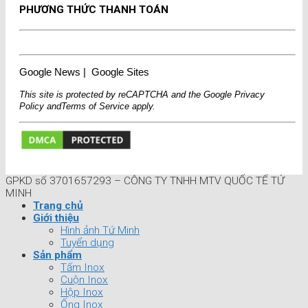
PHƯƠNG THỨC THANH TOÁN
Google News
|
Google Sites
This site is protected by reCAPTCHA and the Google
Privacy
Policy
and
Terms of Service
apply.
GPKD số 3701657293 – CÔNG TY TNHH MTV QUỐC TẾ TỨ
MINH
Trang chủ
Giới thiệu
Hình ảnh Tứ Minh
Tuyển dụng
Sản phẩm
Tấm Inox
Cuộn Inox
Hộp Inox
Ống Inox