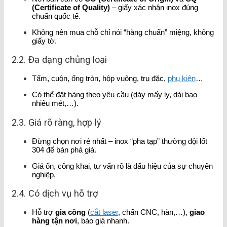
(Certificate of Quality)
– giấy xác nhận inox đúng
chuẩn quốc tế.
Không nên mua chỗ chỉ nói “hàng chuẩn” miệng, không
giấy tờ.
2.2. Đa dạng chủng loại
Tấm, cuộn, ống tròn, hộp vuông, trụ đặc,
phụ kiện
…
Có thể đặt hàng theo yêu cầu (dày mấy ly, dài bao
nhiêu mét,…).
2.3. Giá rõ ràng, hợp lý
Đừng chọn nơi rẻ nhất – inox “pha tạp” thường đội lốt
304 để bán phá giá.
Giá ổn, công khai, tư vấn rõ là dấu hiệu của sự chuyên
nghiệp.
2.4. Có dịch vụ hỗ trợ
Hỗ trợ
gia công
(
cắt laser
, chấn CNC, hàn,…),
giao
hàng tận nơi
, báo giá nhanh.