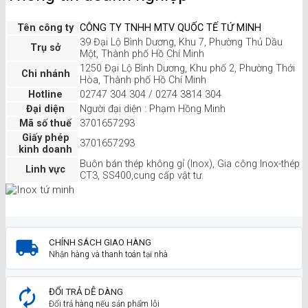
Tên công ty
CÔNG TY TNHH MTV QUỐC TẾ TỨ MINH
39 Đại Lộ Bình Dương, Khu 7, Phường Thủ Dầu
Trụ sở
Một, Thành phố Hồ Chí Minh
1250 Đại Lộ Bình Dương, Khu phố 2, Phường Thới
Chi nhánh
Hòa, Thành phố Hồ Chí Minh
Hotline
02747 304 304 / 0274 3814 304
Đại diện
Người đại diện : Phạm Hồng Minh
Mã số thuế
3701657293
Giấy phép
3701657293
kinh doanh
Buôn bán thép không gỉ (Inox), Gia công Inox-thép
Linh vực
CT3, SS400,cung cấp vật tư.
CHÍNH SÁCH GIAO HÀNG
Nhận hàng và thanh toán tại nhà
ĐỔI TRẢ DỄ DÀNG
Đổi trả hàng nếu sản phẩm lỗi