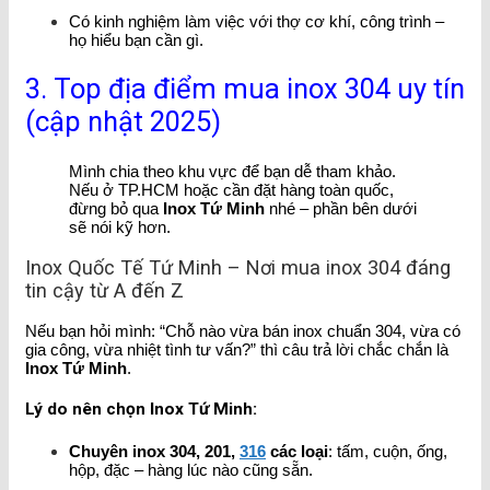
Có kinh nghiệm làm việc với thợ cơ khí, công trình –
họ hiểu bạn cần gì.
3. Top địa điểm mua inox 304 uy tín
(cập nhật 2025)
Mình chia theo khu vực để bạn dễ tham khảo.
Nếu ở TP.HCM hoặc cần đặt hàng toàn quốc,
đừng bỏ qua
Inox Tứ Minh
nhé – phần bên dưới
sẽ nói kỹ hơn.
Inox Quốc Tế Tứ Minh – Nơi mua inox 304 đáng
tin cậy từ A đến Z
Nếu bạn hỏi mình: “Chỗ nào vừa bán inox chuẩn 304, vừa có
gia công, vừa nhiệt tình tư vấn?” thì câu trả lời chắc chắn là
Inox Tứ Minh
.
Lý do nên chọn Inox Tứ Minh:
Chuyên inox 304, 201,
316
các loại
: tấm, cuộn, ống,
hộp, đặc – hàng lúc nào cũng sẵn.