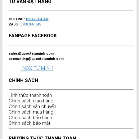
TƯ VẤN ĐẶT HÀNG
HOTLINE :
02747.304.304
ZALO :
0908.987.645
FANPAGE FACEBOOK
sales@quoctetuminh.com
accounting@quoctetuminh.com
INOX TỨ MINH
CHÍNH SÁCH
Hình thức thanh toán
Chính sách giao hàng
Chính sách vận chuyển
Chính sách mua hàng
Chính sách bảo hành
Chính sách bảo mật
PHƯƠNG THỨC THANH TOÁN