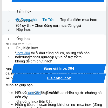
Tấm Inox
Trang chủ
-
Tin Tức
-
Top địa điểm mua inox
Cuộn Inox
304 uy tín – Chọn đúng nơi, mua đúng giá
Hộp Inox
Ống Inox
👁️ Lượt xem: 636
Phụ Kiện Inox
“
Inox 304
thì ở đâu cũng nói có, nhưng chỗ nào
Sản Phẩm Inox Khác
bán đúng chuẩn, giá hợp lý và hỗ trợ tốt thì…
không dễ tìm chút nào!”
Bảng giá Inox 304
Nếu bạn từng bối rối khi cần mua
inox
304 mà Google một
cái ra hàng trăm kết quả — ai cũng tự nhận hàng chuẩn, giá
tốt, giao hàng nhanh — thì bài viết này là dành cho bạn.
Gia công Inox
Mình sẽ giúp bạn:
Gia công Inox Thủ Dầu Một
Hiểu rõ
inox 304
là gì và tại sao nhiều người chuộng nó
đến vậy.
Gia công Inox Bến Cát
Những tiêu chí quan trọng khi chọn nơi mua inox (đừng