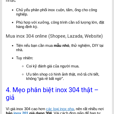
nhắc
Chủ yếu phân phối inox cuộn, tấm, ống cho công
nghiệp.
Phù hợp với xưởng, công trình cần số lượng lớn, đặt
hàng định kỳ.
Mua inox 304 online (Shopee, Lazada, Website)
Tiện nếu bạn cần mua
mẫu nhỏ
, thử nghiệm, DIY tại
nhà.
Tuy nhiên:
Coi kỹ đánh giá của người mua.
Ưu tiên shop có hình ảnh thật, mô tả chi tiết,
không “giá rẻ bất ngờ”.
4. Mẹo phân biệt inox 304 thật –
giả
Vì giá inox 304 cao hơn
các loại inox pha
, nên rất nhiều nơi
bán
inox 201
giả dạng 304
. Vài cách đơn giản để bạn tự