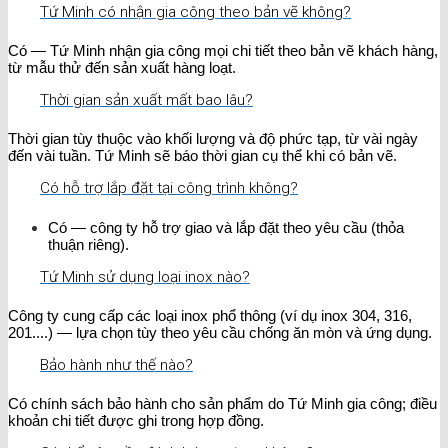
Tứ Minh có nhận gia công theo bản vẽ không?
Có — Tứ Minh nhận gia công mọi chi tiết theo bản vẽ khách hàng,
từ mẫu thử đến sản xuất hàng loạt.
Thời gian sản xuất mất bao lâu?
Thời gian tùy thuộc vào khối lượng và độ phức tạp, từ vài ngày
đến vài tuần. Tứ Minh sẽ báo thời gian cụ thể khi có bản vẽ.
Có hỗ trợ lắp đặt tại công trình không?
Có — công ty hỗ trợ giao và lắp đặt theo yêu cầu (thỏa
thuận riêng).
Tứ Minh sử dụng loại inox nào?
Công ty cung cấp các loại inox phổ thông (ví dụ inox 304, 316,
201....) — lựa chọn tùy theo yêu cầu chống ăn mòn và ứng dụng.
Bảo hành như thế nào?
Có chính sách bảo hành cho sản phẩm do Tứ Minh gia công; điều
khoản chi tiết được ghi trong hợp đồng.