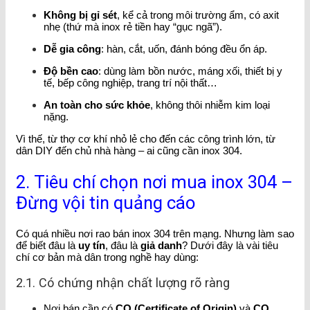
Không bị gỉ sét
, kể cả trong môi trường ẩm, có axit
nhẹ (thứ mà inox rẻ tiền hay “gục ngã”).
Dễ gia công
: hàn, cắt, uốn, đánh bóng đều ổn áp.
Độ bền cao
: dùng làm bồn nước, máng xối, thiết bị y
tế, bếp công nghiệp, trang trí nội thất…
An toàn cho sức khỏe
, không thôi nhiễm kim loại
nặng.
Vì thế, từ thợ cơ khí nhỏ lẻ cho đến các công trình lớn, từ
dân DIY đến chủ nhà hàng – ai cũng cần inox 304.
2. Tiêu chí chọn nơi mua inox 304 –
Đừng vội tin quảng cáo
Có quá nhiều nơi rao bán inox 304 trên mạng. Nhưng làm sao
để biết đâu là
uy tín
, đâu là
giả danh
? Dưới đây là vài tiêu
chí cơ bản mà dân trong nghề hay dùng:
2.1. Có chứng nhận chất lượng rõ ràng
Nơi bán cần có
CO (Certificate of Origin)
và
CQ