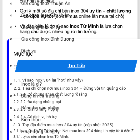
chỉ nhìn vào giá!).
Gia công Inox Thuận An
Gợi ý một số địa chỉ bán inox 304
uy tín – chất lượng
Gia công Inox Tân Uyên
– có dịch vụ tốt
(có cả mua online lẫn mua tại chỗ).
Và đặc biệt, lý do vì sao
Inox Tứ Minh
là lựa chọn
Gia công Inox Dĩ An
hàng đầu được nhiều người tin tưởng.
Gia công Inox Bình Dương
Dịch vụ
Mục lục
Tin Tức
1. Vì sao inox 304 lại “hot” như vậy?
Inox là gì?
2. Tiêu chí chọn nơi mua inox 304 – Đừng vội tin quảng cáo
2.1. Có chứng nhận chất lượng rõ ràng
Bảng tin thị trường
2.2. Đa dạng chủng loại
Bảng tin sản phẩm
2.3. Giá rõ ràng, hợp lý
2.4. Có dịch vụ hỗ trợ
Kiến thức
3. Top địa điểm mua inox 304 uy tín (cập nhật 2025)
Hoạt động công ty
Inox Quốc Tế Tứ Minh – Nơi mua inox 304 đáng tin cậy từ A đến Z
Lý do nên chọn Inox Tứ Minh: