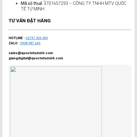
Mã số thuế:
3701657293 – CÔNG TY TNHH MTV QUỐC
TẾ TỨ MINH
TƯ VẤN ĐẶT HÀNG
HOTLINE :
02747.304.304
ZALO :
0908.987.645
sales@quoctetuminh.com
giangdigital@quoctetuminh.com