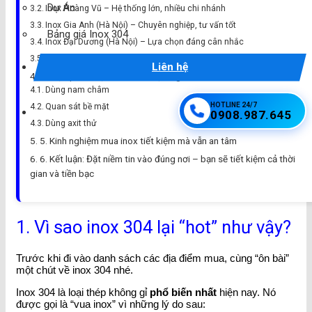
Dự Án
Inox Hoàng Vũ – Hệ thống lớn, nhiều chi nhánh
Inox Gia Anh (Hà Nội) – Chuyên nghiệp, tư vấn tốt
Bảng giá Inox 304
Inox Đại Dương (Hà Nội) – Lựa chọn đáng cân nhắc
Mua inox 304 online (Shopee, Lazada, Website)
Liên hệ
4. Mẹo phân biệt inox 304 thật – giả
Dùng nam châm
HOTLINE 24/7
Quan sát bề mặt
0908.987.645
Dùng axit thử
5. Kinh nghiệm mua inox tiết kiệm mà vẫn an tâm
6. Kết luận: Đặt niềm tin vào đúng nơi – bạn sẽ tiết kiệm cả thời
gian và tiền bạc
1. Vì sao inox 304 lại “hot” như vậy?
Trước khi đi vào danh sách các địa điểm mua, cùng “ôn bài”
một chút về inox 304 nhé.
Inox 304 là loại thép không gỉ
phổ biến nhất
hiện nay. Nó
được gọi là “vua inox” vì những lý do sau: