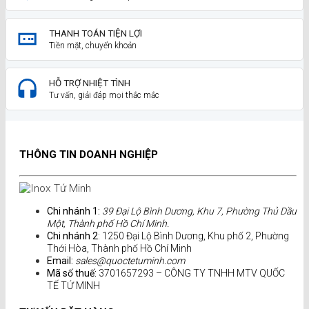
THANH TOÁN TIỆN LỢI
Tiền mặt, chuyển khoản
HỖ TRỢ NHIỆT TÌNH
Tư vấn, giải đáp mọi thắc mắc
THÔNG TIN DOANH NGHIỆP
Chi nhánh 1:
39 Đại Lộ Bình Dương, Khu 7, Phường Thủ Dầu
Một, Thành phố Hồ Chí Minh.
Chi nhánh 2
: 1250 Đại Lộ Bình Dương, Khu phố 2, Phường
Thới Hòa, Thành phố Hồ Chí Minh
Email:
sales@quoctetuminh.com
Mã số thuế:
3701657293 – CÔNG TY TNHH MTV QUỐC
TẾ TỨ MINH