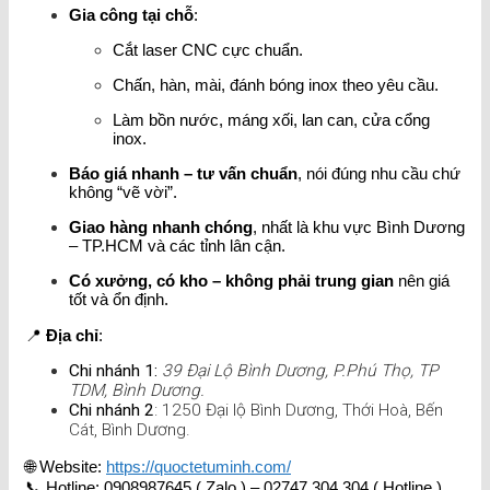
Gia công tại chỗ
:
Cắt laser CNC cực chuẩn.
Chấn, hàn, mài, đánh bóng inox theo yêu cầu.
Làm bồn nước, máng xối, lan can, cửa cổng
inox.
Báo giá nhanh – tư vấn chuẩn
, nói đúng nhu cầu chứ
không “vẽ vời”.
Giao hàng nhanh chóng
, nhất là khu vực Bình Dương
– TP.HCM và các tỉnh lân cận.
Có xưởng, có kho – không phải trung gian
nên giá
tốt và ổn định.
📍
Địa chỉ
:
Chi nhánh 1:
39 Đại Lộ Bình Dương, P.Phú Thọ, TP
TDM, Bình Dương.
Chi nhánh 2
: 1250 Đại lộ Bình Dương, Thới Hoà, Bến
Cát, Bình Dương.
🌐 Website:
https://quoctetuminh.com/
📞 Hotline: 0908987645 ( Zalo ) – 02747.304.304 ( Hotline )