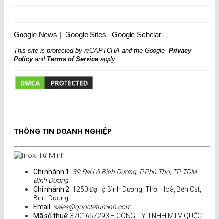
Google News
|
Google Sites
|
Google Scholar
This site is protected by reCAPTCHA and the Google
Privacy
Policy
and
Terms of Service
apply.
THÔNG TIN DOANH NGHIỆP
Chi nhánh 1:
39 Đại Lộ Bình Dương, P.Phú Thọ, TP TDM,
Bình Dương.
Chi nhánh 2
: 1250 Đại lộ Bình Dương, Thới Hoà, Bến Cát,
Bình Dương.
Email:
sales@quoctetuminh.com
Mã số thuế:
3701657293 – CÔNG TY TNHH MTV QUỐC