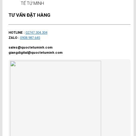
TẾ TỨ MINH
TƯ VẤN ĐẶT HÀNG
HOTLINE :
02747.304.304
ZALO :
0908.987.645
sales@quoctetuminh.com
giangdigital@quoctetuminh.com