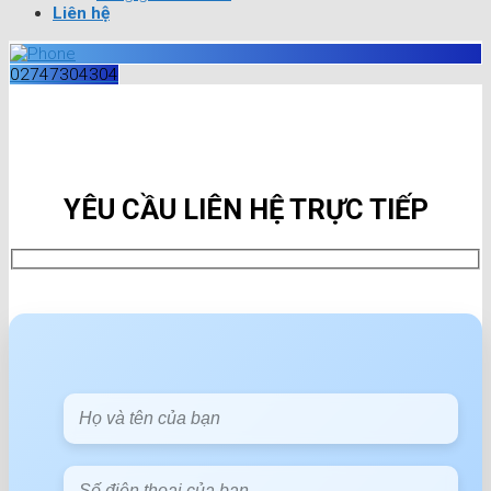
Liên hệ
02747304304
YÊU CẦU LIÊN HỆ TRỰC TIẾP