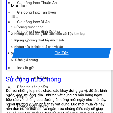
Gia công Inox Thuận An
Mục lục
Gia công Inox Tân Uyên
Gia công Inox Dĩ An
Sử dụng nước nóng
Gia công Inox Bình Dương
Không cọ rửa bằng búi sắc hoặc vật liệu kim loại
Không sử dụng chất tẩy rửa mạnh
Dịch vụ
Không nấu ở nhiệt quá cao và lâu
Tin Tức
Không ngâm Inox trong thức ăn có chứa nhiều axit
Đánh giá chung
Inox là gì?
Bảng tin thị trường
Sử dụng nước nóng
Bảng tin sản phẩm
Đối với những loại nồi, chảo, các khay đựng gia vị, đồ ăn, bình
nước, dao, muỗng, đĩa,.. những vật dụng cơ bản hằng ngày
Kiến thức
tiếp xúc với chúng qua đường ăn uống mỗi ngày như thế này,
ngoài thường xuyên phải thay vật dụng. Lúc mới mua về hãy
Hoạt động công ty
nên đun nước thật sôi và ngâm rửa chúng điều này sẽ giúp