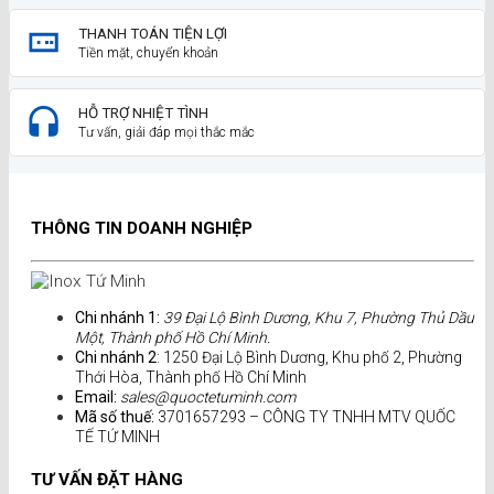
THANH TOÁN TIỆN LỢI
Tiền mặt, chuyển khoản
HỖ TRỢ NHIỆT TÌNH
Tư vấn, giải đáp mọi thắc mắc
THÔNG TIN DOANH NGHIỆP
Chi nhánh 1:
39 Đại Lộ Bình Dương, Khu 7, Phường Thủ Dầu
Một, Thành phố Hồ Chí Minh.
Chi nhánh 2
: 1250 Đại Lộ Bình Dương, Khu phố 2, Phường
Thới Hòa, Thành phố Hồ Chí Minh
Email:
sales@quoctetuminh.com
Mã số thuế:
3701657293 – CÔNG TY TNHH MTV QUỐC
TẾ TỨ MINH
TƯ VẤN ĐẶT HÀNG