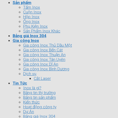
Sản phẩm
Tấm Inox
Cuộn Inox
Hộp Inox
Ống Inox
Phụ Kiện Inox
Sản Phẩm Inox Khác
Bảng giá Inox 304
Gia công Inox
Gia công Inox Thủ Dầu Một
Gia công Inox Bến Cát
Gia công Inox Thuận An
Gia công Inox Tân Uyên
Gia công Inox Dĩ An
Gia công Inox Bình Dương
Dịch vụ
Cắt Laser
Tin Tức
Inox là gì?
Bảng tin thị trường
Bảng tin sản phẩm
Kiến thức
Hoạt động công ty
Dự Án
Bảng giá Inox 304