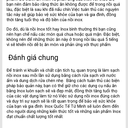
bạn nên đảm bảo rằng thức ăn không được để trong nồi quá
lâu, đặc biệt là sau khi đã nấu chín.Việc tuân thủ các nguyên
tắc này sẽ giúp bảo vệ sức khỏe của bạn và gia đình, đồng
thời tăng tuổi thọ và độ bền của nồi inox.
Do đó, dù là nồi Inox tốt hay Inox bình thường thì bạn cũng
nên hạn chế nấu các món quá chua hoặc quá mặn. Đặc biệt,
không nên để những thức ăn này ở trong nồi lâu quá 5 tiếng
vì sẽ khiến nồi dễ bị ăn mòn và phản ứng với thực phẩm.
Đánh giá chung
Để tránh vi khuẩn và chất cặn tích tụ, quan trọng là làm sạch
nồi inox sau mỗi lần sử dụng bằng cách rửa sạch với nước
ấm và dung dịch rửa chén nhẹ.
Bằng cách tuân thủ các biện
pháp bảo quản này, bạn có thể giữ cho các dụng cụ nấu ăn
bằng Inox luôn sạch sẽ và đẹp mắt, đồng thời tăng tuổi thọ
của các vật dụng làm từ nó.
Việc sử dụng nồi inox đúng cách
và duy trì sự sạch sẽ là rất quan trọng để bảo vệ sức khỏe
của bạn và gia đình. Inox Quốc Tế Tứ Minh sẽ luôn đem đến
cho người dùng những kiến thức tốt và những sản phẩm Inox
đạt chuẩn chất lượng tốt nhất.