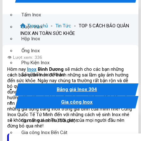
Tấm Inox
Trang chủ
-
Tin Tức
-
TOP 5 CÁCH BẢO QUẢN
Cuộn Inox
INOX AN TOÀN SỨC KHỎE
Hộp Inox
Ống Inox
👁️ Lượt xem: 336
Phụ Kiện Inox
Hôm nay
Inox
Bình Dương
sẽ mách cho các bạn những
Sản Phẩm Inox Khác
cách bảo quản Inox để tránh những sai lầm gây ảnh hưởng
đến sức khỏe. Ngày nay chúng ta thường rất bận rộn và dễ
bỏ quên những chi tiết nhỏ như phải vệ sinh định kì các gia
Bảng giá Inox 304
dụng mà chúng ta sử dụng hằng ngày. Điều này dễ gây ảnh
hưởng đến đến sức khỏe nếu chúng ta không để ý đến, vậy
Gia công Inox
nên sau đây sẽ là những tuýp giúp cho các bạn vệ sinh
những gia dụng bằng Inox trong gia đính của mình nhé! Cùng
Inox Quốc Tế Tứ Minh đến với những cách vệ sinh Inox nhé
sẽ không mất quá nhiều thời gian của mọi người đầu nên
Gia công Inox Thủ Dầu Một
đừng bỏ qua nhé!
Gia công Inox Bến Cát