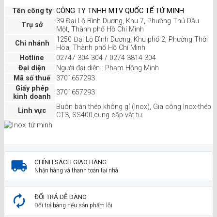
Tên công ty
CÔNG TY TNHH MTV QUỐC TẾ TỨ MINH
39 Đại Lộ Bình Dương, Khu 7, Phường Thủ Dầu
Trụ sở
Một, Thành phố Hồ Chí Minh
1250 Đại Lộ Bình Dương, Khu phố 2, Phường Thới
Chi nhánh
Hòa, Thành phố Hồ Chí Minh
Hotline
02747 304 304 / 0274 3814 304
Đại diện
Người đại diện : Phạm Hồng Minh
Mã số thuế
3701657293
Giấy phép
3701657293
kinh doanh
Buôn bán thép không gỉ (Inox), Gia công Inox-thép
Linh vực
CT3, SS400,cung cấp vật tư.
CHÍNH SÁCH GIAO HÀNG
Nhận hàng và thanh toán tại nhà
ĐỔI TRẢ DỄ DÀNG
Đổi trả hàng nếu sản phẩm lỗi