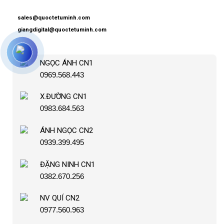
sales@quoctetuminh.com
giangdigital@quoctetuminh.com
NGỌC ÁNH CN1
0969.568.443
X.ĐƯỜNG CN1
0983.684.563
ÁNH NGỌC CN2
0939.399.495
ĐẶNG NINH CN1
0382.670.256
NV QUÍ CN2
0977.560.963