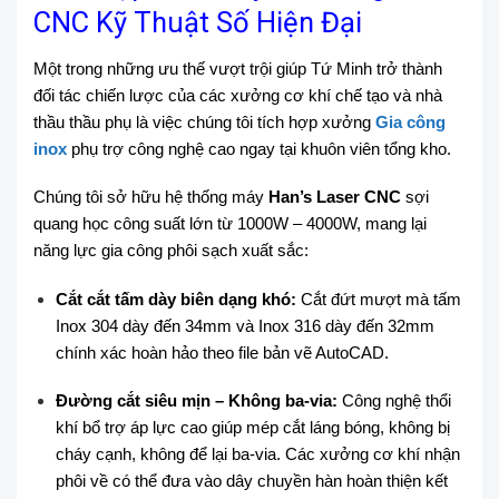
CNC Kỹ Thuật Số Hiện Đại
Một trong những ưu thế vượt trội giúp Tứ Minh trở thành
đối tác chiến lược của các xưởng cơ khí chế tạo và nhà
thầu thầu phụ là việc chúng tôi tích hợp xưởng
Gia công
inox
phụ trợ công nghệ cao ngay tại khuôn viên tổng kho.
Chúng tôi sở hữu hệ thống máy
Han’s Laser CNC
sợi
quang học công suất lớn từ 1000W – 4000W, mang lại
năng lực gia công phôi sạch xuất sắc:
Cắt cắt tấm dày biên dạng khó:
Cắt đứt mượt mà tấm
Inox 304 dày đến 34mm và Inox 316 dày đến 32mm
chính xác hoàn hảo theo file bản vẽ AutoCAD.
Đường cắt siêu mịn – Không ba-via:
Công nghệ thổi
khí bổ trợ áp lực cao giúp mép cắt láng bóng, không bị
cháy cạnh, không để lại ba-via. Các xưởng cơ khí nhận
phôi về có thể đưa vào dây chuyền hàn hoàn thiện kết