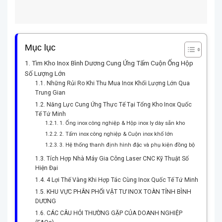
Mục lục
Tìm Kho Inox Bình Dương Cung Ứng Tấm Cuộn Ống Hộp
Số Lượng Lớn
Những Rủi Ro Khi Thu Mua Inox Khối Lượng Lớn Qua
Trung Gian
Năng Lực Cung Ứng Thực Tế Tại Tổng Kho Inox Quốc
Tế Tứ Minh
1. Ống inox công nghiệp & Hộp inox ly dày sẵn kho
2. Tấm inox công nghiệp & Cuộn inox khổ lớn
3. Hệ thống thanh định hình đặc và phụ kiện đồng bộ
Tích Hợp Nhà Máy Gia Công Laser CNC Kỹ Thuật Số
Hiện Đại
4 Lợi Thế Vàng Khi Hợp Tác Cùng Inox Quốc Tế Tứ Minh
KHU VỰC PHÂN PHỐI VẬT TƯ INOX TOÀN TỈNH BÌNH
DƯƠNG
CÁC CÂU HỎI THƯỜNG GẶP CỦA DOANH NGHIỆP