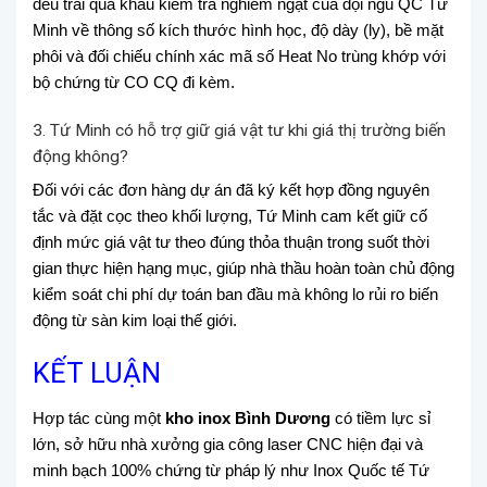
đều trải qua khâu kiểm tra nghiêm ngặt của đội ngũ QC Tứ
Minh về thông số kích thước hình học, độ dày (ly), bề mặt
phôi và đối chiếu chính xác mã số Heat No trùng khớp với
bộ chứng từ CO CQ đi kèm.
3. Tứ Minh có hỗ trợ giữ giá vật tư khi giá thị trường biến
động không?
Đối với các đơn hàng dự án đã ký kết hợp đồng nguyên
tắc và đặt cọc theo khối lượng, Tứ Minh cam kết giữ cố
định mức giá vật tư theo đúng thỏa thuận trong suốt thời
gian thực hiện hạng mục, giúp nhà thầu hoàn toàn chủ động
kiểm soát chi phí dự toán ban đầu mà không lo rủi ro biến
động từ sàn kim loại thế giới.
KẾT LUẬN
Hợp tác cùng một
kho inox Bình Dương
có tiềm lực sỉ
lớn, sở hữu nhà xưởng gia công laser CNC hiện đại và
minh bạch 100% chứng từ pháp lý như Inox Quốc tế Tứ