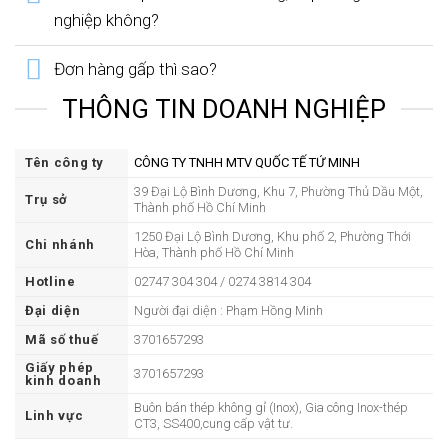
nghiệp không?
Đơn hàng gấp thì sao?
THÔNG TIN DOANH NGHIỆP
Tên công ty
CÔNG TY TNHH MTV QUỐC TẾ TỨ MINH
39 Đại Lộ Bình Dương, Khu 7, Phường Thủ Dầu Một,
Trụ sở
Thành phố Hồ Chí Minh
1250 Đại Lộ Bình Dương, Khu phố 2, Phường Thới
Chi nhánh
Hòa, Thành phố Hồ Chí Minh
Hotline
02747 304 304 / 0274 3814 304
Đại diện
Người đại diện : Phạm Hồng Minh
Mã số thuế
3701657293
Giấy phép
3701657293
kinh doanh
Buôn bán thép không gỉ (Inox), Gia công Inox-thép
Linh vực
CT3, SS400,cung cấp vật tư.