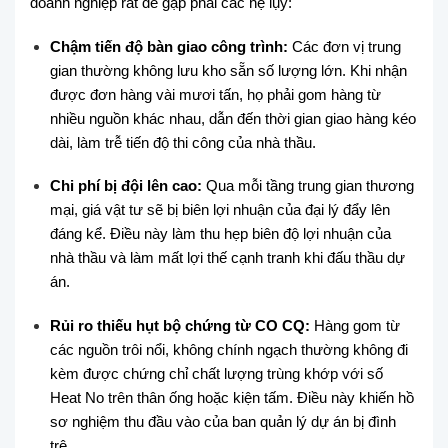
doanh nghiệp rất dễ gặp phải các hệ lụy:
Chậm tiến độ bàn giao công trình:
Các đơn vị trung
gian thường không lưu kho sẵn số lượng lớn. Khi nhận
được đơn hàng vài mươi tấn, họ phải gom hàng từ
nhiều nguồn khác nhau, dẫn đến thời gian giao hàng kéo
dài, làm trễ tiến độ thi công của nhà thầu.
Chi phí bị đội lên cao:
Qua mỗi tầng trung gian thương
mại, giá vật tư sẽ bị biên lợi nhuận của đại lý đẩy lên
đáng kể. Điều này làm thu hẹp biên độ lợi nhuận của
nhà thầu và làm mất lợi thế cạnh tranh khi đấu thầu dự
án.
Rủi ro thiếu hụt bộ chứng từ CO CQ:
Hàng gom từ
các nguồn trôi nổi, không chính ngạch thường không đi
kèm được chứng chỉ chất lượng trùng khớp với số
Heat No trên thân ống hoặc kiện tấm. Điều này khiến hồ
sơ nghiệm thu đầu vào của ban quản lý dự án bị đình
trệ.