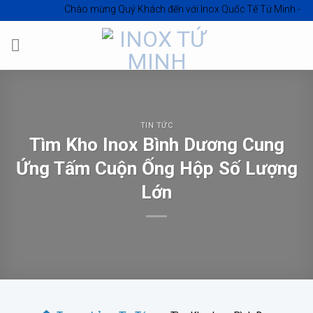
Skip
Chào mừng Quý Khách đến với
Inox Quốc Tế Tứ Minh - Inox Hồ Chí 
to
content
TIN TỨC
Tìm Kho Inox Bình Dương Cung
Ứng Tấm Cuộn Ống Hộp Số Lượng
Lớn