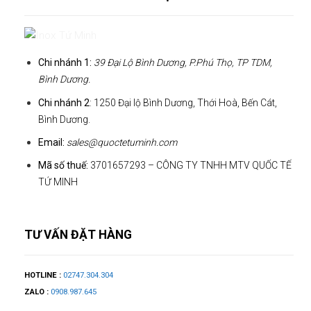
Chi nhánh 1:
39 Đại Lộ Bình Dương, P.Phú Thọ, TP TDM,
Bình Dương.
Chi nhánh 2
: 1250 Đại lộ Bình Dương, Thới Hoà, Bến Cát,
Bình Dương.
Email:
sales@quoctetuminh.com
Mã số thuế:
3701657293 – CÔNG TY TNHH MTV QUỐC TẾ
TỨ MINH
TƯ VẤN ĐẶT HÀNG
HOTLINE :
02747.304.304
ZALO :
0908.987.645