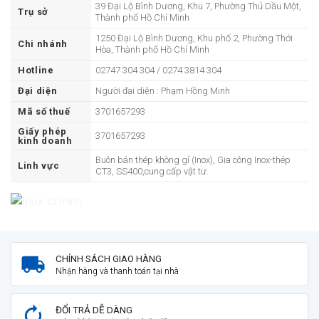
39 Đại Lộ Bình Dương, Khu 7, Phường Thủ Dầu Một,
Trụ sở
Thành phố Hồ Chí Minh
1250 Đại Lộ Bình Dương, Khu phố 2, Phường Thới
Chi nhánh
Hòa, Thành phố Hồ Chí Minh
Hotline
02747 304 304 / 0274 3814 304
Đại diện
Người đại diện : Phạm Hồng Minh
Mã số thuế
3701657293
Giấy phép
3701657293
kinh doanh
Buôn bán thép không gỉ (Inox), Gia công Inox-thép
Linh vực
CT3, SS400,cung cấp vật tư.
CHÍNH SÁCH GIAO HÀNG
Nhận hàng và thanh toán tại nhà
ĐỔI TRẢ DỄ DÀNG