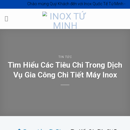
Skip
Chào mừng Quý Khách đến với
Inox Quốc Tế Tứ Minh - Inox Hồ Ch
to
content
TIN TỨC
Tìm Hiểu Các Tiêu Chi Trong Dịch
Vụ Gia Công Chi Tiết Máy Inox