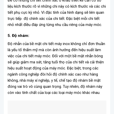
Để có những chi tiết chính xác ở khâu thiết kế cần có số
liệu kích thước rõ vì những chi này có kích thước và các chi
tiết phụ cực kỳ nhỏ. Vì đặc tính của hình dạng sẽ liên quan
trực tiếp độ chính xác của chi tiết. Đặc biệt mỗi chi tiết
nhỏ nhất điều đáp ứng từng nhu cầu riêng của máy móc.
5. Độ nhám:
Độ nhẵn của bề mặt chi tiết máy inox không chỉ đơn thuần
là yếu tố thẩm mỹ mà còn ảnh hưởng đến hiệu suất làm
việc của chi tiết máy móc. Đối với một bề mặt nhẵn bóng
sẽ giúp giảm ma sát, tăng tuổi thọ của chi tiết và cải thiện
hiệu suất hoạt động của máy móc. Đặc biệt, trong các
ngành công nghiệp đòi hỏi độ chính xác cao như hàng
không, nhà máy xí nghiệp, y tế, chế tạo độ nhám bề mặt
đóng vai trò vô cùng quan trọng. Tuy nhiên, độ nhám này
còn vào tính chất của loại các loại máy móc khác nhau.