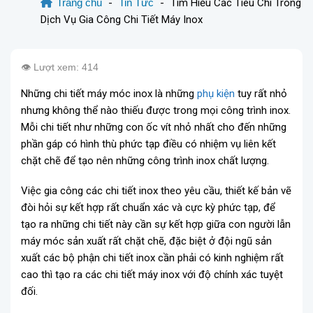
Trang chủ
-
Tin Tức
-
Tìm Hiểu Các Tiêu Chi Trong
Dịch Vụ Gia Công Chi Tiết Máy Inox
👁️ Lượt xem: 414
Những chi tiết máy móc inox là những
phụ kiện
tuy rất nhỏ
nhưng không thể nào thiếu được trong mọi công trình inox.
Mỗi chi tiết như những con ốc vít nhỏ nhất cho đến những
phần gáp có hình thù phức tạp điều có nhiệm vụ liên kết
chặt chẽ để tạo nên những công trình inox chất lượng.
Việc gia công các chi tiết inox theo yêu cầu, thiết kế bản vẽ
đòi hỏi sự kết hợp rất chuẩn xác và cực kỳ phức tạp, để
tạo ra những chi tiết này cần sự kết hợp giữa con người lẫn
máy móc sản xuất rất chặt chẽ, đặc biệt ở đội ngũ sản
xuất các bộ phận chi tiết inox cần phải có kinh nghiệm rất
cao thì tạo ra các chi tiết máy inox với độ chính xác tuyệt
đối.