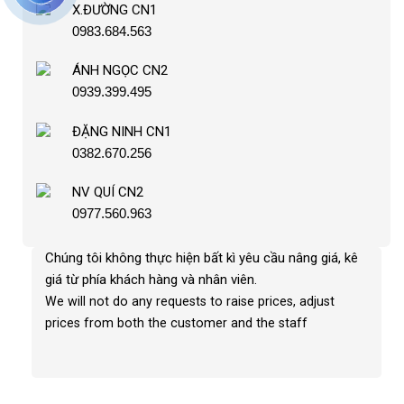
X.ĐƯỜNG CN1
0983.684.563
ÁNH NGỌC CN2
0939.399.495
ĐẶNG NINH CN1
0382.670.256
NV QUÍ CN2
0977.560.963
Chúng tôi không thực hiện bất kì yêu cầu nâng giá, kê
giá từ phía khách hàng và nhân viên
.
We will not do any requests to raise prices, adjust
prices from both the customer and the staff