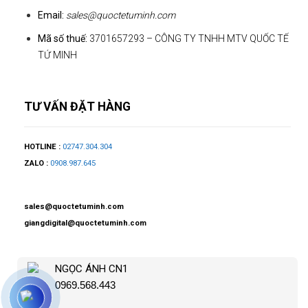
Email:
sales@quoctetuminh.com
Mã số thuế:
3701657293 – CÔNG TY TNHH MTV QUỐC TẾ
TỨ MINH
TƯ VẤN ĐẶT HÀNG
HOTLINE :
02747.304.304
ZALO :
0908.987.645
sales@quoctetuminh.com
giangdigital@quoctetuminh.com
NGỌC ÁNH CN1
0969.568.443