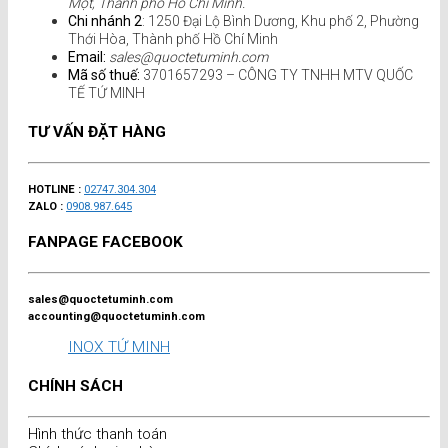
Một, Thành phố Hồ Chí Minh.
Chi nhánh 2
: 1250 Đại Lộ Bình Dương, Khu phố 2, Phường
Thới Hòa, Thành phố Hồ Chí Minh
Email:
sales@quoctetuminh.com
Mã số thuế:
3701657293 – CÔNG TY TNHH MTV QUỐC
TẾ TỨ MINH
TƯ VẤN ĐẶT HÀNG
HOTLINE :
02747.304.304
ZALO :
0908.987.645
FANPAGE FACEBOOK
sales@quoctetuminh.com
accounting@quoctetuminh.com
INOX TỨ MINH
CHÍNH SÁCH
Hình thức thanh toán