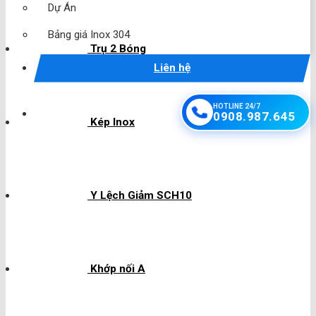
Dự Án
Bảng giá Inox 304
Trụ 2 Bóng
Liên hệ
HOTLINE 24/7
0908.987.645
Kép Inox
Y Lệch Giảm SCH10
Khớp nối A