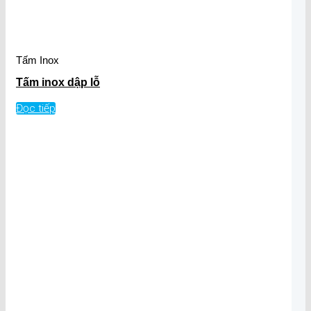
Tấm Inox
Tấm inox dập lỗ
Đọc tiếp