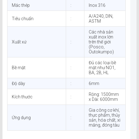
Mác thép
:
Inox 316
A/A240, DIN,
Tiêu chuẩn
:
ASTM
Các nhà sản
xuất inox lớn
Xuất xứ
:
trên thế giới
(Posco,
Outokumpo)
Đủ các loại bề
Bề mặt
:
mặt như NO1,
BA, 2B, HL
Độ dày
:
6mm
Rộng: 1500mm
Kích thước
:
x Dài: 6000mm
Gia công cơ khí,
thực phẩm, thủy
Ứng dụng
:
sản, hóa chất, xi
măng, đóng tàu