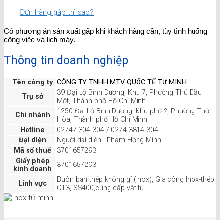
Đơn hàng gấp thì sao?
Có phương án sản xuất gấp khi khách hàng cần, tùy tình huống
công việc và lịch máy.
Thông tin doanh nghiệp
Tên công ty
CÔNG TY TNHH MTV QUỐC TẾ TỨ MINH
39 Đại Lộ Bình Dương, Khu 7, Phường Thủ Dầu
Trụ sở
Một, Thành phố Hồ Chí Minh
1250 Đại Lộ Bình Dương, Khu phố 2, Phường Thới
Chi nhánh
Hòa, Thành phố Hồ Chí Minh
Hotline
02747 304 304 / 0274 3814 304
Đại diện
Người đại diện : Phạm Hồng Minh
Mã số thuế
3701657293
Giấy phép
3701657293
kinh doanh
Buôn bán thép không gỉ (Inox), Gia công Inox-thép
Linh vực
CT3, SS400,cung cấp vật tư.