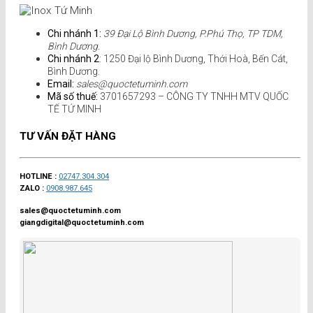
Chi nhánh 1:
39 Đại Lộ Bình Dương, P.Phú Thọ, TP TDM,
Bình Dương.
Chi nhánh 2
: 1250 Đại lộ Bình Dương, Thới Hoà, Bến Cát,
Bình Dương.
Email:
sales@quoctetuminh.com
Mã số thuế:
3701657293 – CÔNG TY TNHH MTV QUỐC
TẾ TỨ MINH
TƯ VẤN ĐẶT HÀNG
HOTLINE :
02747.304.304
ZALO :
0908.987.645
sales@quoctetuminh.com
giangdigital@quoctetuminh.com