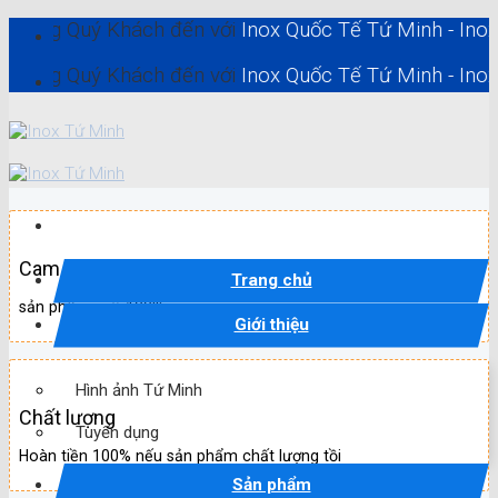
Skip
Quý Khách đến với
Inox Quốc Tế Tứ Minh - Inox Hồ Chí 
to
content
Quý Khách đến với
Inox Quốc Tế Tứ Minh - Inox Hồ Chí 
Cam kết
Trang chủ
sản phẩm mới 100%
Giới thiệu
Hình ảnh Tứ Minh
Chất lượng
Tuyển dụng
Hoàn tiền 100% nếu sản phẩm chất lượng tồi
Sản phẩm