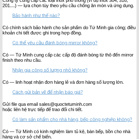
Công ty cung cấp các loại inox phổ thông (ví dụ inox 304, 316,
201....) — lựa chọn tùy theo yêu cầu chống ăn mòn và ứng dụng.
Bảo hành như thế nào?
Có chính sách bảo hành cho sản phẩm do Tứ Minh gia công; điều
khoản chi tiết được ghi trong hợp đồng.
Có thể yêu cầu đánh bóng mirror không?
Có — Tứ Minh cung cấp các cấp độ đánh bóng từ thô đến mirror
finish theo nhu cầu.
Nhận gia công số lượng nhỏ không?
Có — linh hoạt nhận đơn hàng lẻ và đơn hàng số lượng lớn.
Cách gửi bản vẽ để nhận báo giá?
Gửi file qua email sales@quoctetuminh.com
hoặc liên hệ trực tiếp để trao đổi chi tiết.
Có làm sản phẩm cho nhà hàng, bếp công nghiệp không?
Có — Tứ Minh có kinh nghiệm làm tủ kệ, bàn bếp, bồn cho nhà
hàng và cơ sở chế biến.