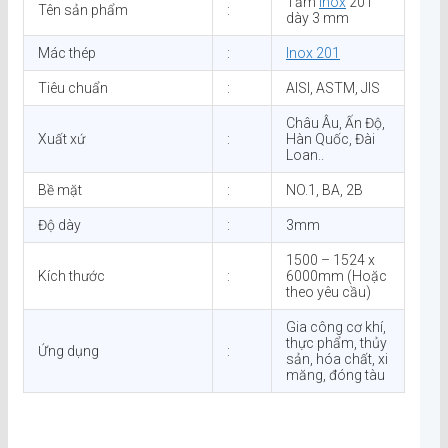
Tấm
Inox
201
Tên sản phẩm
:
dày 3 mm
Mác thép
:
Inox 201
Tiêu chuẩn
:
AISI, ASTM, JIS
Châu Âu, Ấn Độ,
Xuất xứ
:
Hàn Quốc, Đài
Loan..
Bề mặt
:
NO.1, BA, 2B
Độ dày
:
3mm
1500 – 1524 x
Kích thước
:
6000mm (Hoặc
theo yêu cầu)
Gia công cơ khí,
thực phẩm, thủy
Ứng dụng
:
sản, hóa chất, xi
măng, đóng tàu