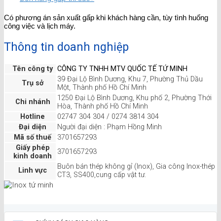
Có phương án sản xuất gấp khi khách hàng cần, tùy tình huống
công việc và lịch máy.
Thông tin doanh nghiệp
Tên công ty
CÔNG TY TNHH MTV QUỐC TẾ TỨ MINH
39 Đại Lộ Bình Dương, Khu 7, Phường Thủ Dầu
Trụ sở
Một, Thành phố Hồ Chí Minh
1250 Đại Lộ Bình Dương, Khu phố 2, Phường Thới
Chi nhánh
Hòa, Thành phố Hồ Chí Minh
Hotline
02747 304 304 / 0274 3814 304
Đại diện
Người đại diện : Phạm Hồng Minh
Mã số thuế
3701657293
Giấy phép
3701657293
kinh doanh
Buôn bán thép không gỉ (Inox), Gia công Inox-thép
Linh vực
CT3, SS400,cung cấp vật tư.