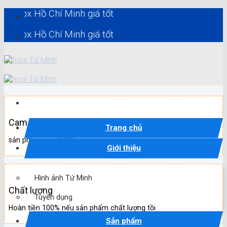
Skip
 Hồ Chí Minh giá tốt
to
content
 Hồ Chí Minh giá tốt
Cam kết
Trang chủ
sản phẩm mới 100%
Giới thiệu
Hình ảnh Tứ Minh
Chất lượng
Tuyển dụng
Hoàn tiền 100% nếu sản phẩm chất lượng tồi
Sản phẩm