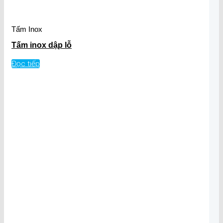
Tấm Inox
Tấm inox dập lỗ
Đọc tiếp