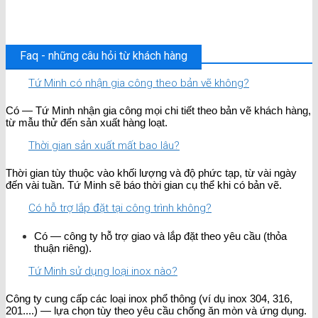
Faq - những câu hỏi từ khách hàng
Tứ Minh có nhận gia công theo bản vẽ không?
Có — Tứ Minh nhận gia công mọi chi tiết theo bản vẽ khách hàng,
từ mẫu thử đến sản xuất hàng loạt.
Thời gian sản xuất mất bao lâu?
Thời gian tùy thuộc vào khối lượng và độ phức tạp, từ vài ngày
đến vài tuần. Tứ Minh sẽ báo thời gian cụ thể khi có bản vẽ.
Có hỗ trợ lắp đặt tại công trình không?
Có — công ty hỗ trợ giao và lắp đặt theo yêu cầu (thỏa
thuận riêng).
Tứ Minh sử dụng loại inox nào?
Công ty cung cấp các loại inox phổ thông (ví dụ inox 304, 316,
201....) — lựa chọn tùy theo yêu cầu chống ăn mòn và ứng dụng.