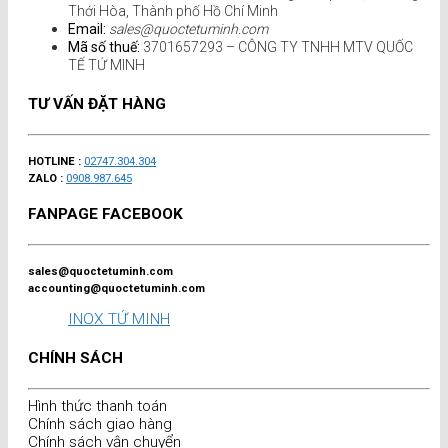
Thới Hòa, Thành phố Hồ Chí Minh
Email:
sales@quoctetuminh.com
Mã số thuế:
3701657293 – CÔNG TY TNHH MTV QUỐC
TẾ TỨ MINH
TƯ VẤN ĐẶT HÀNG
HOTLINE :
02747.304.304
ZALO :
0908.987.645
FANPAGE FACEBOOK
sales@quoctetuminh.com
accounting@quoctetuminh.com
INOX TỨ MINH
CHÍNH SÁCH
Hình thức thanh toán
Chính sách giao hàng
Chính sách vận chuyển