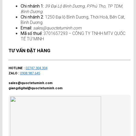
Chi nhánh 1:
39 Đại Lộ Bình Dương, P.Phú Thọ, TP TDM,
Bình Dương.
Chi nhánh 2
: 1250 Đại lộ Bình Dương, Thới Hoà, Bến Cát,
Bình Dương.
Email:
sales@quoctetuminh.com
Mã số thuế:
3701657293 – CÔNG TY TNHH MTV QUỐC
TẾ TỨ MINH
TƯ VẤN ĐẶT HÀNG
HOTLINE :
02747.304.304
ZALO :
0908.987.645
sales@quoctetuminh.com
giangdigital@quoctetuminh.com