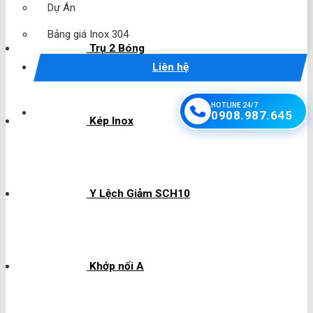
Dự Án
Bảng giá Inox 304
Trụ 2 Bóng
Liên hệ
HOTLINE 24/7
0908.987.645
Kép Inox
Y Lệch Giảm SCH10
Khớp nối A