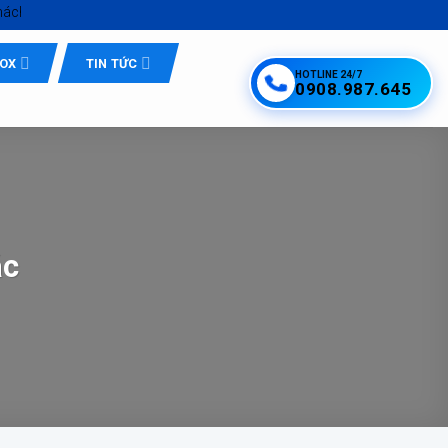
với
Inox Quốc Tế Tứ Minh - Inox Hồ Chí Minh giá tốt
NOX
TIN TỨC
HOTLINE 24/7
0908.987.645
ác