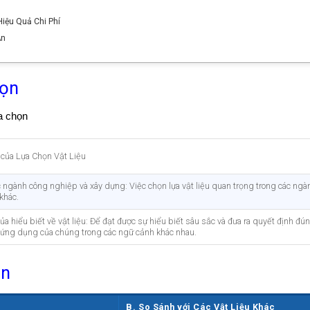
Hiệu Quả Chi Phí
Án
họn
của Lựa Chọn Vật Liệu
 ngành công nghiệp và xây dựng: Việc chọn lựa vật liệu quan trọng trong các ng
 khác.
a hiểu biết về vật liệu: Để đạt được sự hiểu biết sâu sắc và đưa ra quyết định đún
và ứng dụng của chúng trong các ngữ cảnh khác nhau.
ản
B. So Sánh với Các Vật Liệu Khác