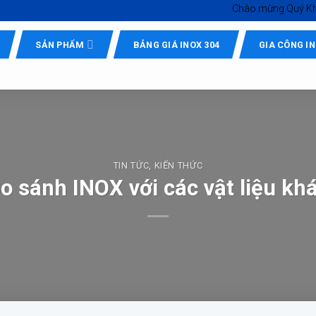
Chào mừng Quý Khách đến 
SẢN PHẨM
BẢNG GIÁ INOX 304
GIA CÔNG I
TIN TỨC
,
KIẾN THỨC
o sánh INOX với các vật liệu kh