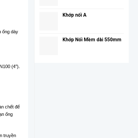
Khớp nối A
h ống dày
Khớp Nối Mềm dài 550mm
N100 (4″).
àn chết để
oạn ống
n truyền