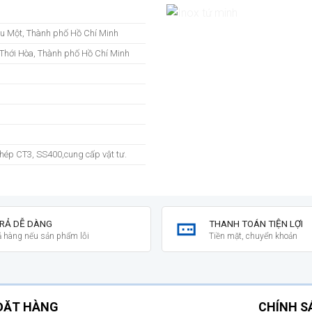
ầu Một, Thành phố Hồ Chí Minh
Thới Hòa, Thành phố Hồ Chí Minh
-thép CT3, SS400,cung cấp vật tư.
TRẢ DỄ DÀNG
THANH TOÁN TIỆN LỢI
rả hàng nếu sản phẩm lỗi
Tiền mặt, chuyển khoản
ĐẶT HÀNG
CHÍNH 