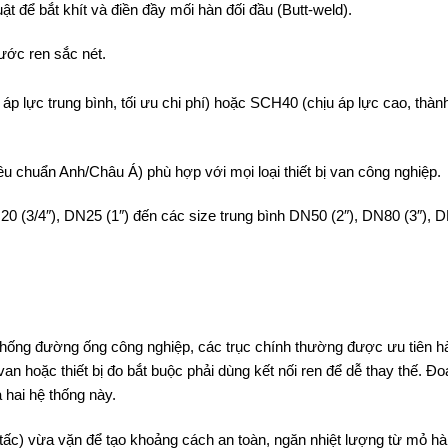
ật để bắt khít và điền đầy mối hàn đối đầu (Butt-weld).
ước ren sắc nét.
p lực trung bình, tối ưu chi phí) hoặc SCH40 (chịu áp lực cao, thàn
 chuẩn Anh/Châu Á) phù hợp với mọi loại thiết bị van công nghiệp.
0 (3/4″), DN25 (1″) đến các size trung bình DN50 (2″), DN80 (3″), D
hống đường ống công nghiệp, các trục chính thường được ưu tiên h
van hoặc thiết bị đo bắt buộc phải dùng kết nối ren để dễ thay thế. Đ
a hai hệ thống này.
tấc) vừa vặn để tạo khoảng cách an toàn, ngăn nhiệt lượng từ mỏ hà