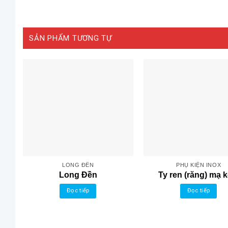
SẢN PHẨM TƯƠNG TỰ
LONG ĐỀN
PHỤ KIỆN INOX
Long Đền
Ty ren (răng) mạ 
Đọc tiếp
Đọc tiếp