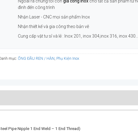
Ngoài ra chúng tôi còn
gia công inox
cho tất cả sản phẩm từ h
đình đến công trình
Nhận Laser - CNC mọi sản phẩm Inox
Nhận thiết kế và gia công theo bản vẽ
Cung cấp vật tư sỉ và lẻ : Inox 201, inox 304,inox 316, inox 430..
Danh mục:
ỐNG ĐẦU REN / HÀN
,
Phụ Kiện Inox
teel Pipe Nipple 1 End Weld – 1 End Thread)