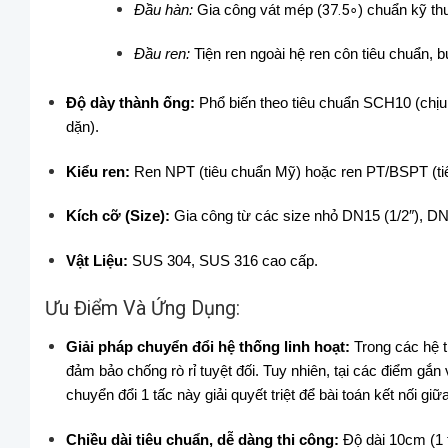
Đầu hàn:
Gia công vát mép (
37.
5
∘
) chuẩn kỹ thu
Đầu ren:
Tiện ren ngoài hệ ren côn tiêu chuẩn, b
Độ dày thành ống:
Phổ biến theo tiêu chuẩn SCH10 (chịu á
dặn).
Kiểu ren:
Ren NPT (tiêu chuẩn Mỹ) hoặc ren PT/BSPT (tiêu
Kích cỡ (Size):
Gia công từ các size nhỏ DN15 (1/2″), DN2
Vật Liệu:
SUS 304, SUS 316 cao cấp.
Ưu Điểm Và Ứng Dụng:
Giải pháp chuyển đổi hệ thống linh hoạt:
Trong các hệ t
đảm bảo chống rò rỉ tuyệt đối. Tuy nhiên, tại các điểm gắn 
chuyển đổi 1 tấc này giải quyết triệt để bài toán kết nối giữ
Chiều dài tiêu chuẩn, dễ dàng thi công:
Độ dài 10cm (1 