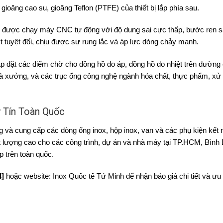
ioăng cao su, gioăng Teflon (PTFE) của thiết bị lắp phía sau.
 được chạy máy CNC tự động với độ dung sai cực thấp, bước ren sâ
ít tuyệt đối, chịu được sự rung lắc và áp lực dòng chảy mạnh.
đặt các điểm chờ cho đồng hồ đo áp, đồng hồ đo nhiệt trên đường 
 xưởng, và các trục ống công nghệ ngành hóa chất, thực phẩm, xử
 Tín Toàn Quốc
ng và cung cấp các dòng ống inox, hộp inox, van và các phụ kiện kết 
hất lượng cao cho các công trình, dự án và nhà máy tại TP.HCM, Bìn
 trên toàn quốc.
4]
hoặc website: Inox Quốc tế Tứ Minh để nhận báo giá chi tiết và ưu