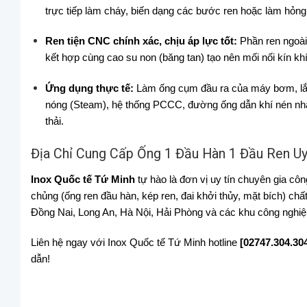
trực tiếp làm cháy, biến dạng các bước ren hoặc làm hỏng g
Ren tiện CNC chính xác, chịu áp lực tốt:
Phần ren ngoài
kết hợp cùng cao su non (băng tan) tạo nên mối nối kín kh
Ứng dụng thực tế:
Làm ống cụm đầu ra của máy bơm, lắp 
nóng (Steam), hệ thống PCCC, đường ống dẫn khí nén nhà
thải.
Địa Chỉ Cung Cấp Ống 1 Đầu Hàn 1 Đầu Ren Uy
Inox Quốc tế Tứ Minh
tự hào là đơn vị uy tín chuyên gia cô
chủng (ống ren đầu hàn, kép ren, đai khởi thủy, mặt bích) c
Đồng Nai, Long An, Hà Nội, Hải Phòng và các khu công nghiệp
Liên hệ ngay với Inox Quốc tế Tứ Minh hotline
[02747.304.30
dẫn!