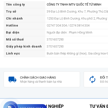
Tên công ty
CÔNG TY TNHH MTV QUỐC TẾ TỨ MINH
Trụ sở
39 Đại Lộ Bình Dương, Khu 7, Phường Thủ D
Chi nhánh
1250 Đại Lộ Bình Dương, Khu phố 2, Phường 
Hotline
02747 304 304 / 0274 3814 304
Đại diện
Người đại diện : Phạm Hồng Minh
Mã số thuế
3701657293
Giấy phép kinh doanh
3701657293
Linh vực
Buôn bán thép không gỉ (Inox), Gia công Inox
CHÍNH SÁCH GIAO HÀNG
ĐỔI 
Nhận hàng và thanh toán tại nhà
Đổi t
THÔNG TIN DOANH NGHIỆP
TƯ VẤN 