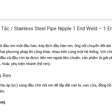
ấc / Stainless Steel Pipe Nipple 1 End Weld – 1 E
t đầu ren một đầu hàn, kép lệch đầu hàn ren, ống nối chuyển đổi dài
 hai phương pháp thi công khác nhau trên cùng một hệ thống. Với chi
ầu và đầu còn lại được tiện ren ngoài tiêu chuẩn, sản phẩm là giải 
n, hoặc phụ kiện nhánh (hệ ren).
u Ren
ịu áp lực) sang đầu chờ nối ren để lắp đặt van bi, van cửa, đồng hồ
yên.
mm
)
.