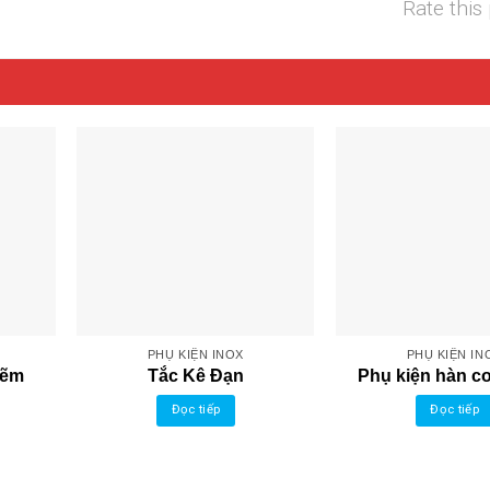
Rate this
PHỤ KIỆN INOX
PHỤ KIỆN IN
kẽm
Tắc Kê Đạn
Phụ kiện hàn co
Đọc tiếp
Đọc tiếp