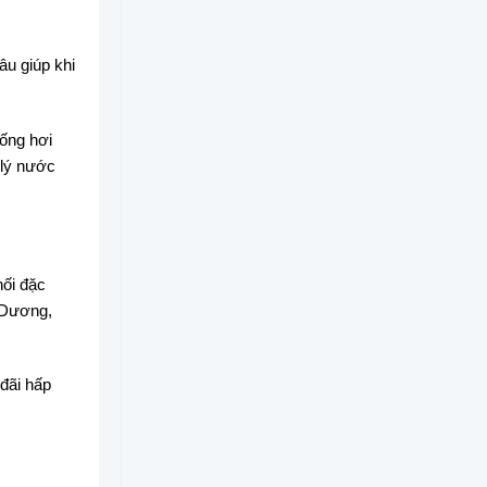
u giúp khi
ống hơi
 lý nước
nối đặc
h Dương,
 đãi hấp