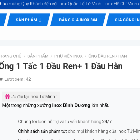
 Quý Khách đến với
Inox Quốc Tế Tứ Minh - Inox Hồ Chí Minh giá tốt
SẢN PHẨM
BẢNG GIÁ INOX 304
GIA CÔNG I
TRANG CHỦ
/
SẢN PHẨM
/
PHỤ KIỆN INOX
/
ỐNG ĐẦU REN / HÀN
Ống 1 Tấc 1 Đầu Ren+ 1 Đầu Hàn
👁️ Lượt xem: 42
Ưu đãi tại Inox Tứ Minh :
Một trong những xưởng
Inox Bình Dương
lớn nhất.
Chúng tôi luôn hỗ trợ và tư vấn khách hàng
24/7
Chính sách sản phẩm tốt
cho mọi khách hàng của Inox Tứ Mi