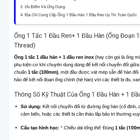
Ưu Điểm Và Ứng Dụng:
Địa Chỉ Cung Cấp Ống 1 Đầu Hàn 1 Đầu Ren Uy Tín Toàn Quốc
Ống 1 Tấc 1 Đầu Ren+ 1 Đầu Hàn (Ống Đoạn 1 T
Thread)
Ống 1 tấc 1 đầu hàn + 1 đầu ren inox
(hay còn gọi là ống mộ
phụ kiện cơ khí chuyên dụng dùng để kết nối chuyển đổi giữa
chuẩn
1 tấc (100mm)
, một đầu được vát mép sẵn để hàn đối đ
hảo để kết nối đoạn ống chính (hệ hàn) với các thiết bị đo, va
Thông Số Kỹ Thuật Của Ống 1 Đầu Hàn + 1 Đầ
Sử dụng:
Kết nối chuyển đổi từ đường ống hàn (cố định, ch
cảm biến, hoặc các thiết bị cần tháo lắp bảo trì thường xu
Cấu tạo hình học:
*
Chiều dài tổng thể:
Đúng
1 tấc (
100