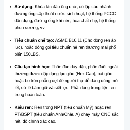
Sử dụng:
Khóa kín đầu ống chờ, cô lập các nhánh
đường ống cấp thoát nước sinh hoạt, hệ thống PCCC
dân dụng, đường ống khí nén, hóa chất nhẹ, hệ thống
phun sương, vv.
Tiêu chuẩn chế tạo:
ASME B16.11 (Cho dòng ren áp
lực), hoặc đóng gói tiêu chuẩn hệ ren thương mại phổ
biến 150LBS.
Cấu tạo hình học:
Thân đúc dày dặn, phần đuôi ngoài
thường được dập dạng lục giác (Hex Cap), bát giác
hoặc bo tròn phẳng dẹt để người thợ dễ dàng dùng mỏ
lết, cờ lê bám giữ và siết lực. Phần lòng trong tiện ren
trong hoàn toàn.
Kiểu ren:
Ren trong NPT (tiêu chuẩn Mỹ) hoặc ren
PT/BSPT (tiêu chuẩn Anh/Châu Á) chạy máy CNC sắc
nét, độ chính xác cao.