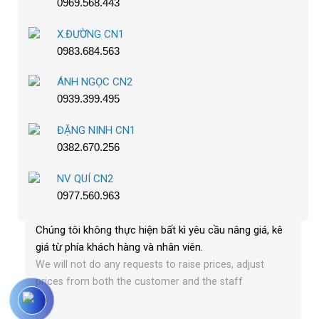
0969.568.443
X.ĐƯỜNG CN1
0983.684.563
ÁNH NGỌC CN2
0939.399.495
ĐẶNG NINH CN1
0382.670.256
NV QUÍ CN2
0977.560.963
Chúng tôi không thực hiện bất kì yêu cầu nâng giá, kê
giá từ phía khách hàng và nhân viên
.
We will not do any requests to raise prices, adjust
prices from both the customer and the staff