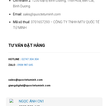
Chi nhánh 2
: 1250 Đại lộ Bình Dương, Thới Hoà, Bến Cát,
Bình Dương.
Email:
sales@quoctetuminh.com
Mã số thuế:
3701657293 – CÔNG TY TNHH MTV QUỐC TẾ
TỨ MINH
TƯ VẤN ĐẶT HÀNG
HOTLINE :
02747.304.304
ZALO :
0908.987.645
sales@quoctetuminh.com
giangdigital@quoctetuminh.com
NGỌC ÁNH CN1