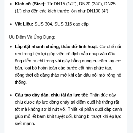
Kích cỡ (Size):
Từ DN15 (1/2″), DN20 (3/4″), DN25
(1″) cho đến các kích thước lớn như DN100 (4″).
Vật Liệu:
SUS 304, SUS 316 cao cấp.
Ưu Điểm Và Ứng Dụng:
Lắp đặt nhanh chóng, tháo dỡ linh hoạt:
Cơ chế nối
ren trong tiện lợi giúp việc cố định nắp chụp vào đầu
ống diễn ra chỉ trong vài giây bằng dụng cụ cầm tay cơ
bản, loại bỏ hoàn toàn các bước cắt hàn phức tạp,
đồng thời dễ dàng tháo mở khi cần đấu nối mở rộng hệ
thống.
Cấu tạo dày dặn, chịu tải áp lực tốt:
Thân đúc dày
chịu được áp lực dòng chảy tại điểm cuối hệ thống rất
tốt mà không sợ bị nứt vỡ. Thiết kế phần đuôi dập cạnh
giúp mỏ lết bám khít tuyệt đối, không bị trượt khi ép lực
siết mạnh.