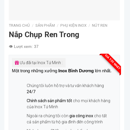
TRANG CHỦ
/
SẢN PHẨM
/
PHỤ KIỆN INOX
/
NÚT REN
Nắp Chụp Ren Trong
👁️ Lượt xem: 37
GIÁ TỐT NHẤT
Ưu đãi tại Inox Tứ Minh :
Một trong những xưởng
Inox Bình Dương
lớn nhất.
Chúng tôi luôn hỗ trợ và tư vấn khách hàng
24/7
Chính sách sản phẩm tốt
cho mọi khách hàng
của Inox Tứ Minh
Ngoài ra chúng tôi còn
gia công inox
cho tất
cả sản phẩm từ hộ gia đình đến công trình