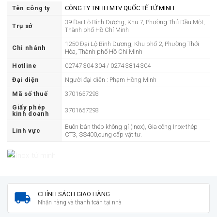
Tên công ty
CÔNG TY TNHH MTV QUỐC TẾ TỨ MINH
39 Đại Lộ Bình Dương, Khu 7, Phường Thủ Dầu Một,
Trụ sở
Thành phố Hồ Chí Minh
1250 Đại Lộ Bình Dương, Khu phố 2, Phường Thới
Chi nhánh
Hòa, Thành phố Hồ Chí Minh
Hotline
02747 304 304 / 0274 3814 304
Đại diện
Người đại diện : Phạm Hồng Minh
Mã số thuế
3701657293
Giấy phép
3701657293
kinh doanh
Buôn bán thép không gỉ (Inox), Gia công Inox-thép
Linh vực
CT3, SS400,cung cấp vật tư.
CHÍNH SÁCH GIAO HÀNG
Nhận hàng và thanh toán tại nhà