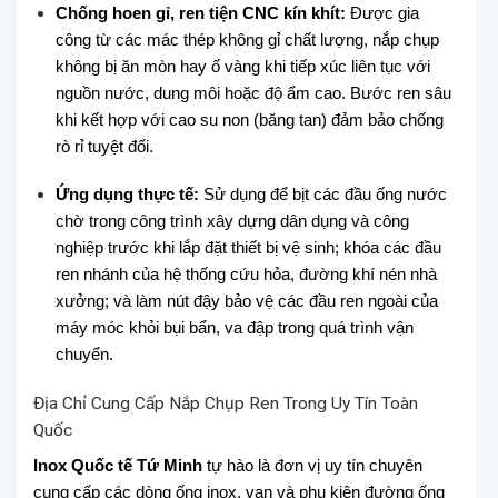
Chống hoen gỉ, ren tiện CNC kín khít:
Được gia
công từ các mác thép không gỉ chất lượng, nắp chụp
không bị ăn mòn hay ố vàng khi tiếp xúc liên tục với
nguồn nước, dung môi hoặc độ ẩm cao. Bước ren sâu
khi kết hợp với cao su non (băng tan) đảm bảo chống
rò rỉ tuyệt đối.
Ứng dụng thực tế:
Sử dụng để bịt các đầu ống nước
chờ trong công trình xây dựng dân dụng và công
nghiệp trước khi lắp đặt thiết bị vệ sinh; khóa các đầu
ren nhánh của hệ thống cứu hỏa, đường khí nén nhà
xưởng; và làm nút đậy bảo vệ các đầu ren ngoài của
máy móc khỏi bụi bẩn, va đập trong quá trình vận
chuyển.
Địa Chỉ Cung Cấp Nắp Chụp Ren Trong Uy Tín Toàn
Quốc
Inox Quốc tế Tứ Minh
tự hào là đơn vị uy tín chuyên
cung cấp các dòng ống inox, van và phụ kiện đường ống