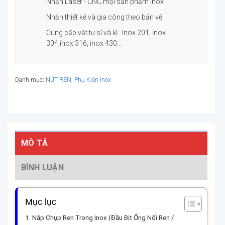
Nhận Laser - CNC mọi sản phẩm Inox
Nhận thiết kế và gia công theo bản vẽ
Cung cấp vật tư sỉ và lẻ : Inox 201, inox
304,inox 316, inox 430...
Danh mục:
NÚT REN
,
Phụ Kiện Inox
MÔ TẢ
BÌNH LUẬN
Mục lục
Nắp Chụp Ren Trong Inox (Đầu Bịt Ống Nối Ren /