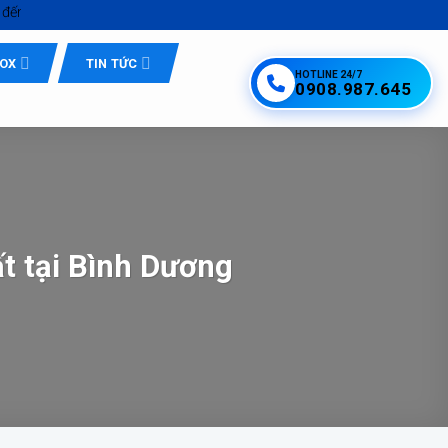
ox Quốc Tế Tứ Minh - Inox Hồ Chí Minh giá tốt
NOX
TIN TỨC
HOTLINE 24/7
0908.987.645
ất tại Bình Dương