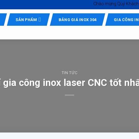
Chào mừng Quý Khách đến với
In
SẢN PHẨM
BẢNG GIÁ INOX 304
GIA CÔNG I
TIN TỨC
 gia công inox laser CNC tốt nh