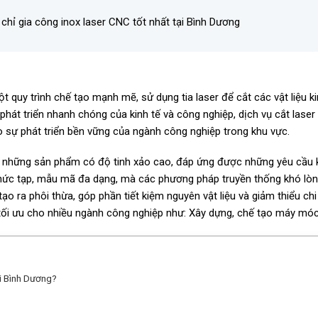
chỉ gia công inox laser CNC tốt nhất tại Bình Dương
 quy trình chế tạo mạnh mẽ, sử dụng tia laser để cắt các vật liệu k
 phát triển nhanh chóng của kinh tế và công nghiệp, dịch vụ cắt lase
 sự phát triển bền vững của ngành công nghiệp trong khu vực.
 ra những sản phẩm có độ tinh xảo cao, đáp ứng được những yêu cầu 
phức tạp, mẫu mã đa dạng, mà các phương pháp truyền thống khó lòng
tạo ra phôi thừa, góp phần tiết kiệm nguyên vật liệu và giảm thiểu ch
tối ưu cho nhiều ngành công nghiệp như: Xây dựng, chế tạo máy móc, ô
ại Bình Dương?