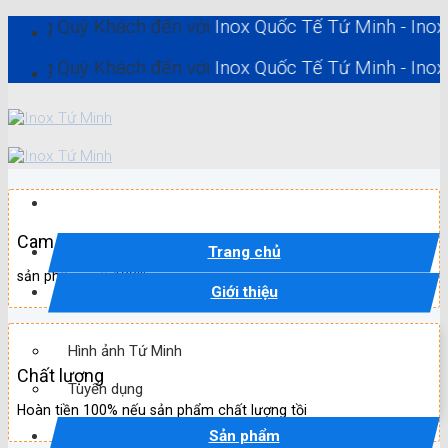
Skip
uý Khách đến với
Inox Quốc Tế Tứ Minh - Inox Hồ Chí 
to
content
uý Khách đến với
Inox Quốc Tế Tứ Minh - Inox Hồ Chí 
Cam kết
Trang chủ
sản phẩm mới 100%
Giới thiệu
Hình ảnh Tứ Minh
Chất lượng
Tuyển dụng
Hoàn tiền 100% nếu sản phẩm chất lượng tồi
Sản phẩm