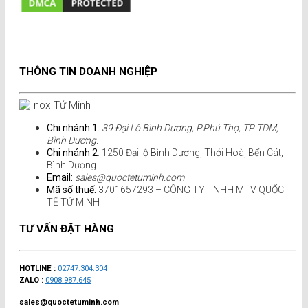
THÔNG TIN DOANH NGHIỆP
Chi nhánh 1:
39 Đại Lộ Bình Dương, P.Phú Thọ, TP TDM,
Bình Dương.
Chi nhánh 2
: 1250 Đại lộ Bình Dương, Thới Hoà, Bến Cát,
Bình Dương.
Email:
sales@quoctetuminh.com
Mã số thuế:
3701657293 – CÔNG TY TNHH MTV QUỐC
TẾ TỨ MINH
TƯ VẤN ĐẶT HÀNG
HOTLINE :
02747.304.304
ZALO :
0908.987.645
sales@quoctetuminh.com