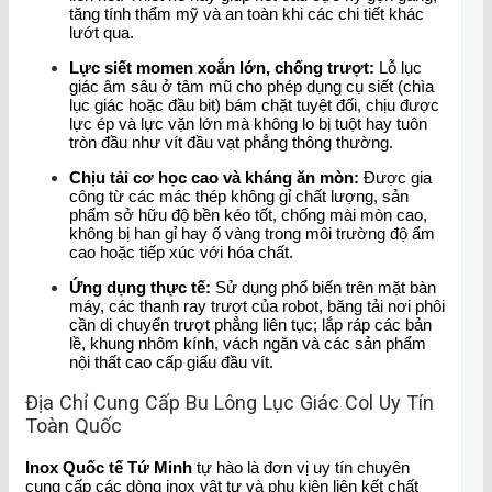
tăng tính thẩm mỹ và an toàn khi các chi tiết khác
lướt qua.
Lực siết momen xoắn lớn, chống trượt:
Lỗ lục
giác âm sâu ở tâm mũ cho phép dụng cụ siết (chìa
lục giác hoặc đầu bit) bám chặt tuyệt đối, chịu được
lực ép và lực vặn lớn mà không lo bị tuột hay tuôn
tròn đầu như vít đầu vạt phẳng thông thường.
Chịu tải cơ học cao và kháng ăn mòn:
Được gia
công từ các mác thép không gỉ chất lượng, sản
phẩm sở hữu độ bền kéo tốt, chống mài mòn cao,
không bị han gỉ hay ố vàng trong môi trường độ ẩm
cao hoặc tiếp xúc với hóa chất.
Ứng dụng thực tế:
Sử dụng phổ biến trên mặt bàn
máy, các thanh ray trượt của robot, băng tải nơi phôi
cần di chuyển trượt phẳng liên tục; lắp ráp các bản
lề, khung nhôm kính, vách ngăn và các sản phẩm
nội thất cao cấp giấu đầu vít.
Địa Chỉ Cung Cấp Bu Lông Lục Giác Col Uy Tín
Toàn Quốc
Inox Quốc tế Tứ Minh
tự hào là đơn vị uy tín chuyên
cung cấp các dòng inox vật tư và phụ kiện liên kết chất