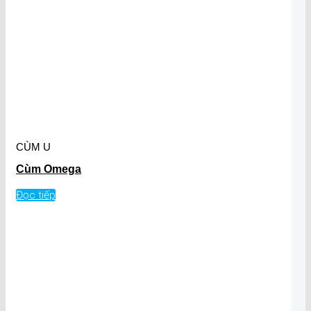
CÙM U
Cùm Omega
Đọc tiếp