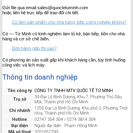
Gửi file qua email sales@quoctetuminh.com
hoặc liên hệ trực tiếp để trao đổi chi tiết.
Có làm sản phẩm cho nhà hàng, bếp công nghiệp không?
Có — Tứ Minh có kinh nghiệm làm tủ kệ, bàn bếp, bồn cho nhà
hàng và cơ sở chế biến.
Đơn hàng gấp thì sao?
Có phương án sản xuất gấp khi khách hàng cần, tùy tình huống
công việc và lịch máy.
Thông tin doanh nghiệp
Tên công ty
CÔNG TY TNHH MTV QUỐC TẾ TỨ MINH
39 Đại Lộ Bình Dương, Khu 7, Phường Thủ Dầu
Trụ sở
Một, Thành phố Hồ Chí Minh
1250 Đại Lộ Bình Dương, Khu phố 2, Phường Thới
Chi nhánh
Hòa, Thành phố Hồ Chí Minh
Hotline
02747 304 304 / 0274 3814 304
Đại diện
Người đại diện : Phạm Hồng Minh
Mã số thuế
3701657293