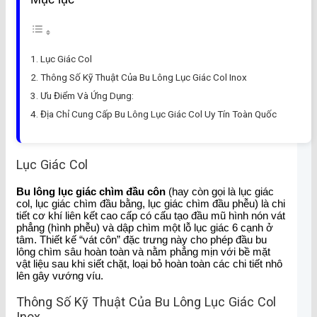
Lục Giác Col
Thông Số Kỹ Thuật Của Bu Lông Lục Giác Col Inox
Ưu Điểm Và Ứng Dụng:
Địa Chỉ Cung Cấp Bu Lông Lục Giác Col Uy Tín Toàn Quốc
Lục Giác Col
Bu lông lục giác chìm đầu côn
(hay còn gọi là lục giác
col, lục giác chìm đầu bằng, lục giác chìm đầu phễu) là chi
tiết cơ khí liên kết cao cấp có cấu tạo đầu mũ hình nón vát
phẳng (hình phễu) và dập chìm một lỗ lục giác 6 cạnh ở
tâm. Thiết kế “vát côn” đặc trưng này cho phép đầu bu
lông chìm sâu hoàn toàn và nằm phẳng mịn với bề mặt
vật liệu sau khi siết chặt, loại bỏ hoàn toàn các chi tiết nhô
lên gây vướng víu.
Thông Số Kỹ Thuật Của Bu Lông Lục Giác Col
Inox