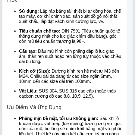
Sử dụng:
Lắp ráp băng tải, thiết bị tự động hóa, chế
tạo máy, cơ khí chính xác, sản xuất đồ gỗ nội thất
xuất khẩu, lắp đặt vách kính cường lực, vv.
Tiêu chuẩn chế tạo:
DIN 7991 (Tiêu chuẩn quốc tế
thông dụng nhất cho lục giác chìm đầu bằng), góc
côn mũ tiêu chuẩn thường là
9
0
∘
.
Cấu tạo:
Đầu mũ hình côn phẳng dập lỗ lục giác
âm, thân ren suốt hoặc ren lửng tùy thuộc vào chiều
dài bu lông.
Kích cỡ (Size):
Đường kính ren hệ mét từ M3 đến
M24. Chiều dài đa dạng từ các size ngắn 6mm,
10mm đến các size dài trên 100mm.
Vật Liệu:
SUS 304, SUS 316 cao cấp (hoặc thép
cacbon cường độ cao 8.8, 10.9, 12.9).
Ưu Điểm Và Ứng Dụng:
Phẳng mịn bề mặt, tối ưu không gian:
Sau khi lỗ
khoan được vát mép (loe miệng) tương ứng với góc
côn của mũ, bu lông sẽ chìm khít bằng mặt với phôi
liên kết. Thiết kế này giúp kết cấu cực kỳ gọn gàng,