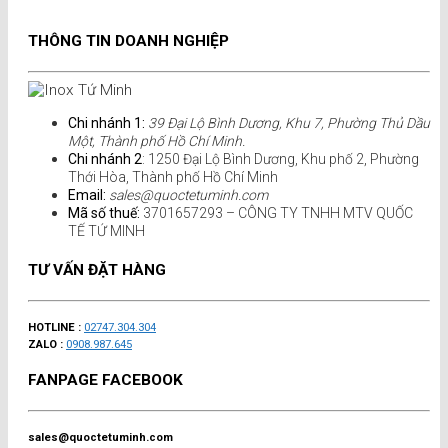
THÔNG TIN DOANH NGHIỆP
Chi nhánh 1:
39 Đại Lộ Bình Dương, Khu 7, Phường Thủ Dầu
Một, Thành phố Hồ Chí Minh.
Chi nhánh 2
: 1250 Đại Lộ Bình Dương, Khu phố 2, Phường
Thới Hòa, Thành phố Hồ Chí Minh
Email:
sales@quoctetuminh.com
Mã số thuế:
3701657293 – CÔNG TY TNHH MTV QUỐC
TẾ TỨ MINH
TƯ VẤN ĐẶT HÀNG
HOTLINE :
02747.304.304
ZALO :
0908.987.645
FANPAGE FACEBOOK
sales@quoctetuminh.com