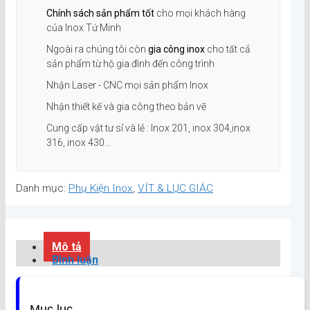
Chính sách sản phẩm tốt
cho mọi khách hàng
của Inox Tứ Minh
Ngoài ra chúng tôi còn
gia công inox
cho tất cả
sản phẩm từ hộ gia đình đến công trình
Nhận Laser - CNC mọi sản phẩm Inox
Nhận thiết kế và gia công theo bản vẽ
Cung cấp vật tư sỉ và lẻ : Inox 201, inox 304,inox
316, inox 430...
Danh mục:
Phụ Kiện Inox
,
VÍT & LỤC GIÁC
Mô tả
Bình luận
Mục lục