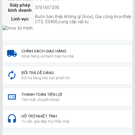
Giấy phép
3701657293
kinh doanh
Buôn bán thép không gỉ (Inox), Gia công Inox-thép
Linh vực
CT3, SS400,cung cấp vật tư.
CHÍNH SÁCH GIAO HÀNG
Nhận hàng và thanh toán tại nhà
ĐỔI TRẢ DỄ DÀNG
Đổi trả hàng nếu sản phẩm lỗi
THANH TOÁN TIỆN LỢI
Tiền mặt, chuyển khoản
HỖ TRỢ NHIỆT TÌNH
Tư vấn, giải đáp mọi thắc mắc