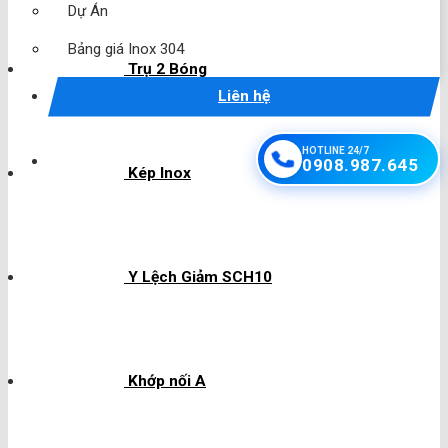
Dự Án
Bảng giá Inox 304
Trụ 2 Bóng
Liên hệ
HOTLINE 24/7
0908.987.645
Kép Inox
Y Lệch Giảm SCH10
Khớp nối A