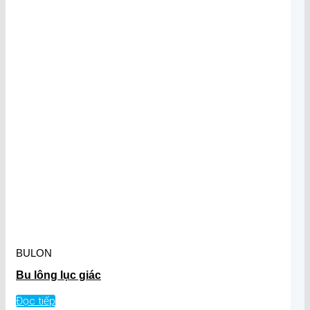
BULON
Bu lông lục giác
Đọc tiếp