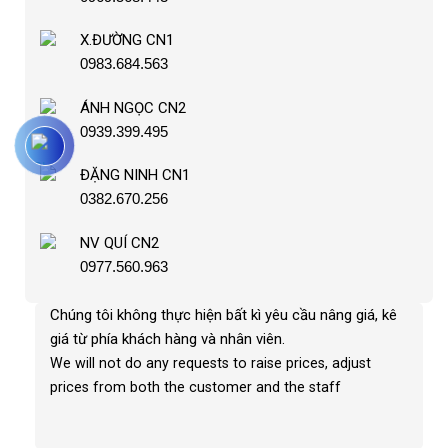
X.ĐƯỜNG CN1
0983.684.563
ÁNH NGỌC CN2
0939.399.495
ĐẶNG NINH CN1
0382.670.256
NV QUÍ CN2
0977.560.963
Chúng tôi không thực hiện bất kì yêu cầu nâng giá, kê
giá từ phía khách hàng và nhân viên
.
We will not do any requests to raise prices, adjust
prices from both the customer and the staff