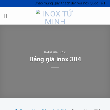
Skip
Chào mừng Quý Khách đến với
Inox Quốc Tế Tứ Minh - In
to
content
BẢNG GIÁ INOX
Bảng giá inox 304