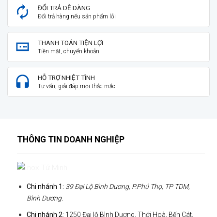
ĐỔI TRẢ DỄ DÀNG
Đổi trả hàng nếu sản phẩm lỗi
THANH TOÁN TIỆN LỢI
Tiền mặt, chuyển khoản
HỖ TRỢ NHIỆT TÌNH
Tư vấn, giải đáp mọi thắc mắc
THÔNG TIN DOANH NGHIỆP
Chi nhánh 1:
39 Đại Lộ Bình Dương, P.Phú Thọ, TP TDM,
Bình Dương.
Chi nhánh 2
: 1250 Đại lộ Bình Dương, Thới Hoà, Bến Cát,