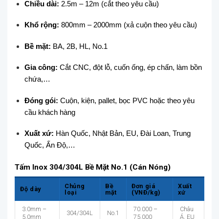
Chiều dài:
2.5m – 12m (cắt theo yêu cầu)
Khổ rộng:
800mm – 2000mm (xả cuộn theo yêu cầu)
Bề mặt:
BA, 2B, HL, No.1
Gia công:
Cắt CNC, đột lỗ, cuốn ống, ép chấn, làm bồn
chứa,…
Đóng gói:
Cuộn, kiện, pallet, bọc PVC hoặc theo yêu
cầu khách hàng
Xuất xứ:
Hàn Quốc, Nhật Bản, EU, Đài Loan, Trung
Quốc, Ấn Độ,…
Tấm Inox 304/304L Bề Mặt No.1 (Cán Nóng)
Chủng
Bề
Đơn giá
Xuất
Độ dày
loại
mặt
(VNĐ/kg)
xứ
3.0mm –
70.000 –
Châu
304/304L
No.1
5.0mm
75.000
Á, EU