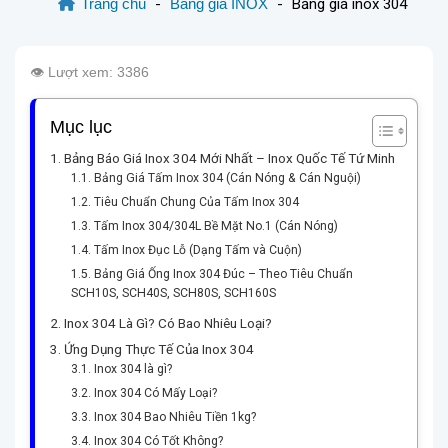
Trang chủ
-
Bảng giá INOX
-
Bảng giá inox 304
👁️ Lượt xem: 3386
Mục lục
Bảng Báo Giá Inox 304 Mới Nhất – Inox Quốc Tế Tứ Minh
Bảng Giá Tấm Inox 304 (Cán Nóng & Cán Nguội)
Tiêu Chuẩn Chung Của Tấm Inox 304
Tấm Inox 304/304L Bề Mặt No.1 (Cán Nóng)
Tấm Inox Đục Lỗ (Dạng Tấm và Cuộn)
Bảng Giá Ống Inox 304 Đúc – Theo Tiêu Chuẩn
SCH10S, SCH40S, SCH80S, SCH160S
Inox 304 Là Gì? Có Bao Nhiêu Loại?
Ứng Dụng Thực Tế Của Inox 304
Inox 304 là gì?
Inox 304 Có Mấy Loại?
Inox 304 Bao Nhiêu Tiền 1kg?
Inox 304 Có Tốt Không?