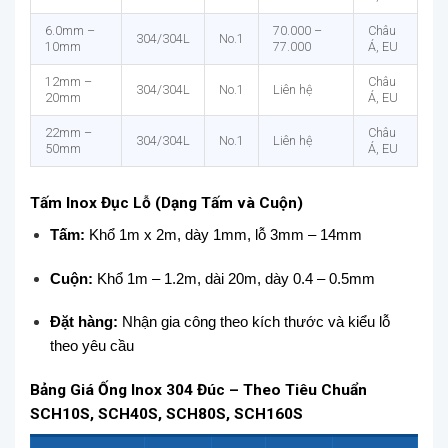
6.0mm –
70.000 –
Châu
304/304L
No.1
10mm
77.000
Á, EU
12mm –
Châu
304/304L
No.1
Liên hệ
20mm
Á, EU
22mm –
Châu
304/304L
No.1
Liên hệ
50mm
Á, EU
Tấm Inox Đục Lỗ (Dạng Tấm và Cuộn)
Tấm:
Khổ 1m x 2m, dày 1mm, lỗ 3mm – 14mm
Cuộn:
Khổ 1m – 1.2m, dài 20m, dày 0.4 – 0.5mm
Đặt hàng:
Nhận gia công theo kích thước và kiểu lỗ
theo yêu cầu
Bảng Giá Ống Inox 304 Đúc – Theo Tiêu Chuẩn
SCH10S, SCH40S, SCH80S, SCH160S