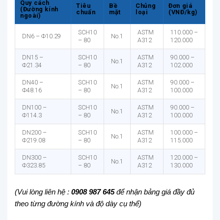
Quy cách
Tiêu
Bề
Chủng
Đơn giá
(Đường kính
chuẩn
mặt
loại
(VNĐ/kg)
ngoài)
SCH10
ASTM
110.000 –
DN6 – Φ10.29
No.1
– 80
A312
120.000
DN15 –
SCH10
ASTM
90.000 –
No.1
Φ21.34
– 80
A312
102.000
DN40 –
SCH10
ASTM
90.000 –
No.1
Φ48.16
– 80
A312
100.000
DN100 –
SCH10
ASTM
90.000 –
No.1
Φ114.3
– 80
A312
100.000
DN200 –
SCH10
ASTM
100.000 –
No.1
Φ219.08
– 80
A312
115.000
DN300 –
SCH10
ASTM
120.000 –
No.1
Φ323.85
– 80
A312
130.000
(Vui lòng liên hệ :
0908 987 645
để nhận bảng giá đầy đủ
theo từng đường kính và độ dày cụ thể)