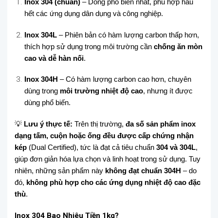
Inox 304 (chuẩn)
– Dòng phổ biến nhất, phù hợp hầu
hết các ứng dụng dân dụng và công nghiệp.
Inox 304L
– Phiên bản có hàm lượng carbon thấp hơn,
thích hợp sử dụng trong môi trường cần
chống ăn mòn
cao và dễ hàn nối
.
Inox 304H
– Có hàm lượng carbon cao hơn, chuyên
dùng trong
môi trường nhiệt độ cao
, nhưng ít được
dùng phổ biến.
💡
Lưu ý thực tế:
Trên thị trường,
đa số sản phẩm inox
dạng tấm, cuộn hoặc ống đều được cấp chứng nhận
kép
(Dual Certified), tức là đạt cả tiêu chuẩn
304 và 304L
,
giúp đơn giản hóa lựa chọn và linh hoạt trong sử dụng. Tuy
nhiên, những sản phẩm này
không đạt chuẩn 304H
– do
đó,
không phù hợp cho các ứng dụng nhiệt độ cao đặc
thù
.
Inox 304 Bao Nhiêu Tiền 1kg?