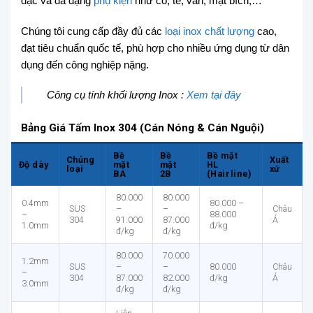
đặc và đa dạng
phụ kiện
như co, tê, van, mặt bích,…
Chúng tôi cung cấp đầy đủ các
loại inox chất lượng
cao,
đạt tiêu chuẩn quốc tế, phù hợp cho nhiều ứng dụng từ dân
dụng đến công nghiệp nặng.
Công cụ tính khối lượng Inox :
Xem tại đây
Bảng Giá Tấm Inox 304 (Cán Nóng & Cán Nguội)
Bề
Bề
Bề mặt
Chủng
Xuất
Độ dày
mặt
mặt
HL
loại
xứ
BA
2B
(Hairline)
80.000
80.000
0.4mm
80.000 –
SUS
–
–
Châu
–
88.000
304
91.000
87.000
Á
1.0mm
đ/kg
đ/kg
đ/kg
80.000
70.000
1.2mm
SUS
–
–
80.000
Châu
–
304
87.000
82.000
đ/kg
Á
3.0mm
đ/kg
đ/kg