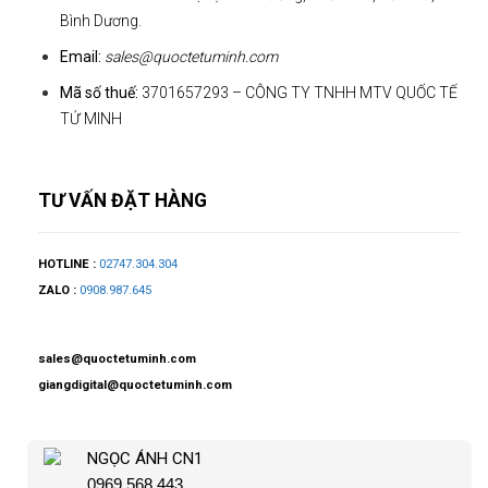
Bình Dương.
Email:
sales@quoctetuminh.com
Mã số thuế:
3701657293 – CÔNG TY TNHH MTV QUỐC TẾ
TỨ MINH
TƯ VẤN ĐẶT HÀNG
HOTLINE :
02747.304.304
ZALO :
0908.987.645
sales@quoctetuminh.com
giangdigital@quoctetuminh.com
NGỌC ÁNH CN1
0969.568.443