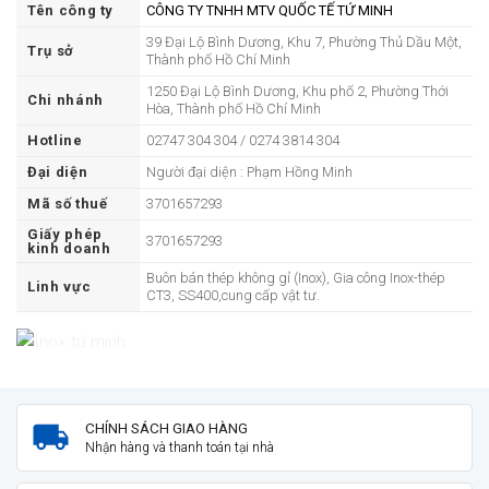
Tên công ty
CÔNG TY TNHH MTV QUỐC TẾ TỨ MINH
39 Đại Lộ Bình Dương, Khu 7, Phường Thủ Dầu Một,
Trụ sở
Thành phố Hồ Chí Minh
1250 Đại Lộ Bình Dương, Khu phố 2, Phường Thới
Chi nhánh
Hòa, Thành phố Hồ Chí Minh
Hotline
02747 304 304 / 0274 3814 304
Đại diện
Người đại diện : Phạm Hồng Minh
Mã số thuế
3701657293
Giấy phép
3701657293
kinh doanh
Buôn bán thép không gỉ (Inox), Gia công Inox-thép
Linh vực
CT3, SS400,cung cấp vật tư.
CHÍNH SÁCH GIAO HÀNG
Nhận hàng và thanh toán tại nhà