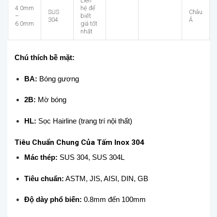
Liên
4.0mm
hệ để
SUS
Châu
–
biết
304
Á
6.0mm
giá tốt
nhất
Chú thích bề mặt:
BA:
Bóng gương
2B:
Mờ bóng
HL:
Sọc Hairline (trang trí nội thất)
Tiêu Chuẩn Chung Của Tấm Inox 304
Mác thép:
SUS 304, SUS 304L
Tiêu chuẩn:
ASTM, JIS, AISI, DIN, GB
Độ dày phổ biến:
0.8mm đến 100mm