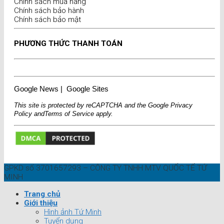
Chính sách mua hàng
Chính sách bảo hành
Chính sách bảo mật
PHƯƠNG THỨC THANH TOÁN
Google News
|
Google Sites
This site is protected by reCAPTCHA and the Google
Privacy
Policy
and
Terms of Service
apply.
GPKD số 3701657293 – CÔNG TY TNHH MTV QUỐC TẾ TỨ
MINH
Trang chủ
Giới thiệu
Hình ảnh Tứ Minh
Tuyển dụng