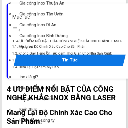
Gia công Inox Thuận An
Gia công Inox Tân Uyên
Mục lục
Gia công Inox Dĩ An
Gia công Inox Bình Dương
4 ƯU ĐIỂM NỔI BẬT CỦA CÔNG NGHỆ KHẮC INOX BẰNG LASER
Dịch vụ
Mang Lại Độ Chính Xác Cao Cho Sản Phẩm:
Không Gây Tiếng Ồn Tiết Kiệm Thời Gian Cho Nhà Sản Xuất:
Tin Tức
Giữ Được Độ Bền Lâu An Toàn Cho Bề Mặt Inox:
Đem Lại ĐộThẩm Mỹ Cao:
Inox là gì?
4 ƯU ĐIỂM NỔI BẬT CỦA CÔNG
Bảng tin thị trường
NGHỆ KHẮC INOX BẰNG LASER
Bảng tin sản phẩm
Kiến thức
Mang Lại Độ Chính Xác Cao Cho
Sản Phẩm:
Hoạt động công ty