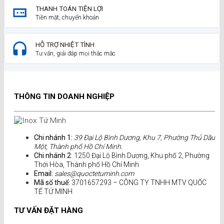
THANH TOÁN TIỆN LỢI
Tiền mặt, chuyển khoản
HỖ TRỢ NHIỆT TÌNH
Tư vấn, giải đáp mọi thắc mắc
THÔNG TIN DOANH NGHIỆP
Chi nhánh 1:
39 Đại Lộ Bình Dương, Khu 7, Phường Thủ Dầu
Một, Thành phố Hồ Chí Minh.
Chi nhánh 2
: 1250 Đại Lộ Bình Dương, Khu phố 2, Phường
Thới Hòa, Thành phố Hồ Chí Minh
Email:
sales@quoctetuminh.com
Mã số thuế:
3701657293 – CÔNG TY TNHH MTV QUỐC
TẾ TỨ MINH
TƯ VẤN ĐẶT HÀNG