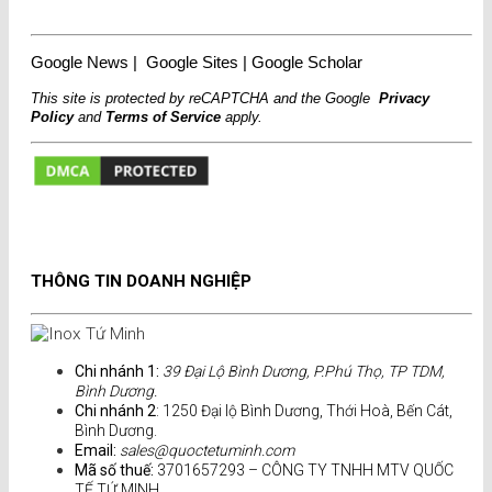
Google News
|
Google Sites
|
Google Scholar
This site is protected by reCAPTCHA and the Google
Privacy
Policy
and
Terms of Service
apply.
THÔNG TIN DOANH NGHIỆP
Chi nhánh 1:
39 Đại Lộ Bình Dương, P.Phú Thọ, TP TDM,
Bình Dương.
Chi nhánh 2
: 1250 Đại lộ Bình Dương, Thới Hoà, Bến Cát,
Bình Dương.
Email:
sales@quoctetuminh.com
Mã số thuế:
3701657293 – CÔNG TY TNHH MTV QUỐC
TẾ TỨ MINH