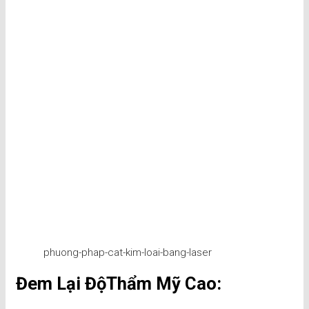
phuong-phap-cat-kim-loai-bang-laser
Đem Lại ĐộThẩm Mỹ Cao: