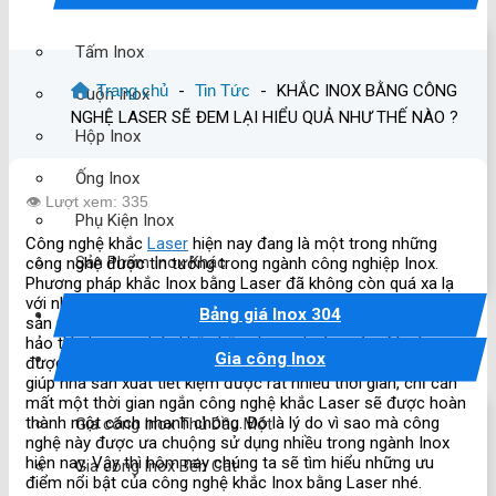
Tấm Inox
Trang chủ
-
Tin Tức
-
KHẮC INOX BẰNG CÔNG
Cuộn Inox
NGHỆ LASER SẼ ĐEM LẠI HIỂU QUẢ NHƯ THẾ NÀO ?
Hộp Inox
Ống Inox
👁️ Lượt xem: 335
Phụ Kiện Inox
Công nghệ khắc
Laser
hiện nay đang là một trong những
Sản Phẩm Inox Khác
công nghệ được tin tưởng trong ngành công nghiệp Inox.
Phương pháp khắc Inox bằng Laser đã không còn quá xa lạ
với những cơ sở
gia công Inox
hiện nay. Để có được những
Bảng giá Inox 304
sản phẩm tinh xảo và sắc nét đạt được độ chính xác hoàn
hảo thì phương pháp khắc bằng Laser hoàn toàn đáp ứng
Gia công Inox
được 100%. Ngoài ra khi lựa chọn khắc Inox bằng Laser sẽ
giúp nhà sản xuất tiết kiệm được rất nhiều thời gian, chỉ cần
mất một thời gian ngắn công nghệ khắc Laser sẽ được hoàn
thành một cách nhanh chóng. Đó là lý do vì sao mà công
Gia công Inox Thủ Dầu Một
nghệ này được ưa chuộng sử dụng nhiều trong ngành Inox
hiện nay. Vậy thì hôm nay chúng ta sẽ tìm hiểu những ưu
Gia công Inox Bến Cát
điểm nổi bật của công nghệ khắc Inox bằng Laser nhé.