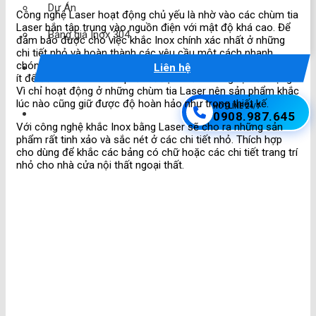
Dự Án
Công nghệ Laser hoạt động chủ yếu là nhờ vào các chùm tia
Laser bắn tập trung vào nguồn điện với mật độ khá cao. Để
Bảng giá Inox 304
đảm bảo được cho việc khắc Inox chính xác nhất ở những
chi tiết nhỏ và hoàn thành các yêu cầu một cách nhanh
chóng. Quá trình khắc này hiệu ứng cơ học sẽ ảnh hưởng rất
Liên hệ
ít để đảm bảo cho sản phẩm được khắc không bị biến dạng.
Vì chỉ hoạt động ở những chùm tia Laser nên sản phẩm khắc
lúc nào cũng giữ được độ hoàn hảo như trong thiết kế.
HOTLINE 24/7
0908.987.645
Với công nghệ khắc Inox bằng Laser sẽ cho ra những sản
phẩm rất tinh xảo và sắc nét ở các chi tiết nhỏ. Thích hợp
cho dùng để khắc các bảng có chữ hoặc các chi tiết trang trí
nhỏ cho nhà cửa nội thất ngoại thất.