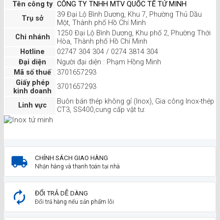
Tên công ty
CÔNG TY TNHH MTV QUỐC TẾ TỨ MINH
39 Đại Lộ Bình Dương, Khu 7, Phường Thủ Dầu
Trụ sở
Một, Thành phố Hồ Chí Minh
1250 Đại Lộ Bình Dương, Khu phố 2, Phường Thới
Chi nhánh
Hòa, Thành phố Hồ Chí Minh
Hotline
02747 304 304 / 0274 3814 304
Đại diện
Người đại diện : Phạm Hồng Minh
Mã số thuế
3701657293
Giấy phép
3701657293
kinh doanh
Buôn bán thép không gỉ (Inox), Gia công Inox-thép
Linh vực
CT3, SS400,cung cấp vật tư.
CHÍNH SÁCH GIAO HÀNG
Nhận hàng và thanh toán tại nhà
ĐỔI TRẢ DỄ DÀNG
Đổi trả hàng nếu sản phẩm lỗi