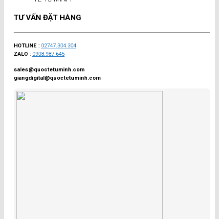
TƯ VẤN ĐẶT HÀNG
HOTLINE :
02747.304.304
ZALO :
0908.987.645
sales@quoctetuminh.com
giangdigital@quoctetuminh.com