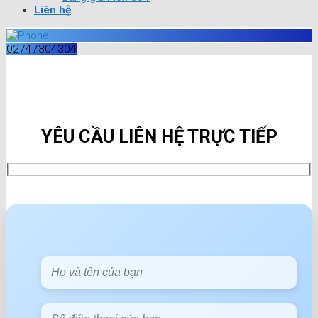
Liên hệ
02747304304
YÊU CẦU LIÊN HỆ TRỰC TIẾP