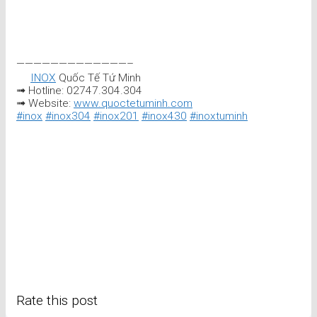
—————————————–
INOX
Quốc Tế Tứ Minh
➟ Hotline: 02747.304.304
➟ Website:
www.quoctetuminh.com
#inox
#inox304
#inox201
#inox430
#inoxtuminh
Rate this post