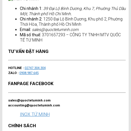
Chi nhánh 1:
39 Đại Lộ Bình Dương, Khu 7, Phường Thủ Dầu
Một, Thành phố Hồ Chí Minh.
Chi nhánh 2
: 1250 Đại Lộ Bình Dương, Khu phố 2, Phường
Thới Hòa, Thành phố Hồ Chí Minh
Email:
sales@quoctetuminh.com
Mã số thuế:
3701657293 – CÔNG TY TNHH MTV QUỐC
TẾ TỨ MINH
TƯ VẤN ĐẶT HÀNG
HOTLINE :
02747.304.304
ZALO :
0908.987.645
FANPAGE FACEBOOK
sales@quoctetuminh.com
accounting@quoctetuminh.com
INOX TỨ MINH
CHÍNH SÁCH