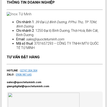
THÔNG TIN DOANH NGHIỆP
Chi nhánh 1:
39 Đại Lộ Bình Dương, P.Phú Thọ, TP TDM,
Bình Dương.
Chi nhánh 2
: 1250 Đại lộ Bình Dương, Thới Hoà, Bến Cát,
Bình Dương.
Email:
sales@quoctetuminh.com
Mã số thuế:
3701657293 – CÔNG TY TNHH MTV QUỐC
TẾ TỨ MINH
TƯ VẤN ĐẶT HÀNG
HOTLINE :
02747.304.304
ZALO :
0908.987.645
sales@quoctetuminh.com
giangdigital@quoctetuminh.com