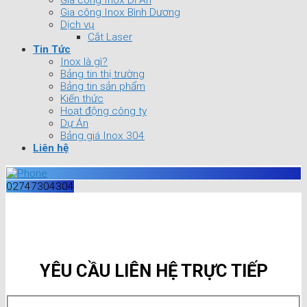
Gia công Inox Dĩ An
Gia công Inox Bình Dương
Dịch vụ
Cắt Laser
Tin Tức
Inox là gì?
Bảng tin thị trường
Bảng tin sản phẩm
Kiến thức
Hoạt động công ty
Dự Án
Bảng giá Inox 304
Liên hệ
02747304304
YÊU CẦU LIÊN HỆ TRỰC TIẾP