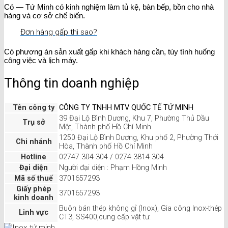
Có — Tứ Minh có kinh nghiệm làm tủ kệ, bàn bếp, bồn cho nhà
hàng và cơ sở chế biến.
Đơn hàng gấp thì sao?
Có phương án sản xuất gấp khi khách hàng cần, tùy tình huống
công việc và lịch máy.
Thông tin doanh nghiệp
Tên công ty
CÔNG TY TNHH MTV QUỐC TẾ TỨ MINH
39 Đại Lộ Bình Dương, Khu 7, Phường Thủ Dầu
Trụ sở
Một, Thành phố Hồ Chí Minh
1250 Đại Lộ Bình Dương, Khu phố 2, Phường Thới
Chi nhánh
Hòa, Thành phố Hồ Chí Minh
Hotline
02747 304 304 / 0274 3814 304
Đại diện
Người đại diện : Phạm Hồng Minh
Mã số thuế
3701657293
Giấy phép
3701657293
kinh doanh
Buôn bán thép không gỉ (Inox), Gia công Inox-thép
Linh vực
CT3, SS400,cung cấp vật tư.