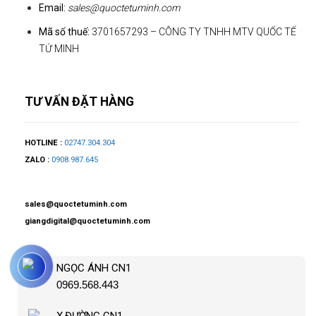
Email:
sales@quoctetuminh.com
Mã số thuế:
3701657293 – CÔNG TY TNHH MTV QUỐC TẾ
TỨ MINH
TƯ VẤN ĐẶT HÀNG
HOTLINE :
02747.304.304
ZALO :
0908.987.645
sales@quoctetuminh.com
giangdigital@quoctetuminh.com
NGỌC ÁNH CN1
0969.568.443
X.ĐƯỜNG CN1