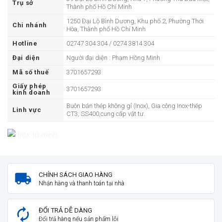
Trụ sở
Thành phố Hồ Chí Minh
1250 Đại Lộ Bình Dương, Khu phố 2, Phường Thới
Chi nhánh
Hòa, Thành phố Hồ Chí Minh
Hotline
02747 304 304 / 0274 3814 304
Đại diện
Người đại diện : Phạm Hồng Minh
Mã số thuế
3701657293
Giấy phép
3701657293
kinh doanh
Buôn bán thép không gỉ (Inox), Gia công Inox-thép
Linh vực
CT3, SS400,cung cấp vật tư.
CHÍNH SÁCH GIAO HÀNG
Nhận hàng và thanh toán tại nhà
ĐỔI TRẢ DỄ DÀNG
Đổi trả hàng nếu sản phẩm lỗi