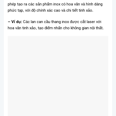
ph
é
p
t
ạ
o
ra
c
á
c
s
ả
n
ph
ẩ
m
inox
c
ó
hoa
v
ă
n
v
à
h
ì
nh
d
á
ng
ph
ứ
c
t
ạ
p
,
v
ớ
i
độ
ch
í
nh
x
á
c
cao
v
à
chi
ti
ế
t
tinh
x
ả
o
.
–
V
í
d
ụ:
C
á
c
lan
can
c
ầ
u
thang
inox
đượ
c
c
ắ
t
laser
v
ớ
i
hoa
v
ă
n
tinh
x
ả
o
,
t
ạ
o
đ
i
ể
m
nh
ấ
n
cho
kh
ô
ng
gian
n
ộ
i
th
ấ
t
.