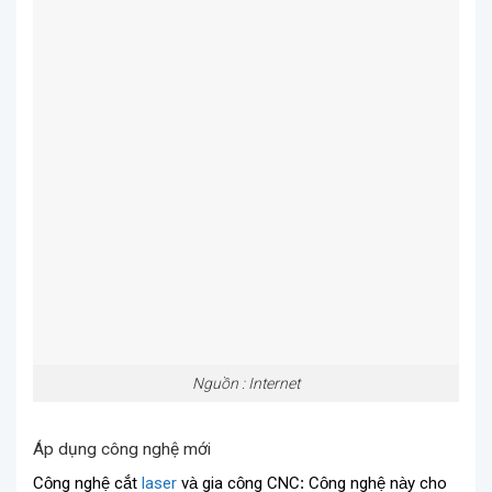
Nguồn : Internet
Áp dụng công nghệ mới
C
ô
ng
ngh
ệ
c
ắ
t
laser
v
à
gia
c
ô
ng
CNC
:
C
ô
ng
ngh
ệ
n
à
y
cho