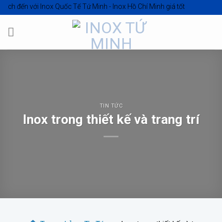
Skip
 với
Inox Quốc Tế Tứ Minh - Inox Hồ Chí Minh giá tốt
to
content
TIN TỨC
Inox trong thiết kế và trang trí