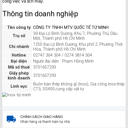
công việc và lịch máy.
Thông tin doanh nghiệp
Tên công ty
CÔNG TY TNHH MTV QUỐC TẾ TỨ MINH
39 Đại Lộ Bình Dương, Khu 7, Phường Thủ Dầu
Trụ sở
Một, Thành phố Hồ Chí Minh
1250 Đại Lộ Bình Dương, Khu phố 2, Phường Thới
Chi nhánh
Hòa, Thành phố Hồ Chí Minh
Hotline
02747 304 304 / 0274 3814 304
Đại diện
Người đại diện : Phạm Hồng Minh
Mã số thuế
3701657293
Giấy phép
3701657293
kinh doanh
Buôn bán thép không gỉ (Inox), Gia công Inox-thép
Linh vực
CT3, SS400,cung cấp vật tư.
CHÍNH SÁCH GIAO HÀNG
Nhận hàng và thanh toán tại nhà