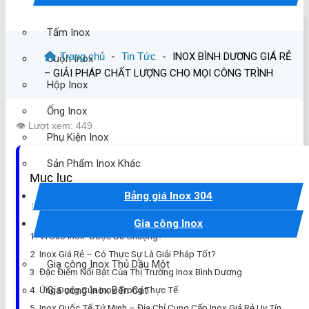
Tấm Inox
Trang chủ
-
Tin Tức
-
INOX BÌNH DƯƠNG GIÁ RẺ
Cuộn Inox
– GIẢI PHÁP CHẤT LƯỢNG CHO MỌI CÔNG TRÌNH
Hộp Inox
Ống Inox
👁️ Lượt xem: 449
Phụ Kiện Inox
Sản Phẩm Inox Khác
Mục lục
Bảng giá Inox 304
Gia công Inox
Vì Sao Inox Được Ưa Chuộng?
Inox Giá Rẻ – Có Thực Sự Là Giải Pháp Tốt?
Gia công Inox Thủ Dầu Một
Đặc Điểm Nổi Bật Của Thị Trường Inox Bình Dương
Gia công Inox Bến Cát
Ứng Dụng Của Inox Trong Thực Tế
Inox Quốc Tế Tứ Minh – Địa Chỉ Cung Cấp Inox Giá Rẻ Uy Tín