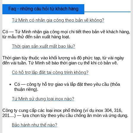
Faq - những câu hỏi từ khách hàng
Tứ Minh có nhận gia công theo bản vẽ không?
Có — Tứ Minh nhận gia công mọi chi tiết theo bản vẽ khách hàng,
từ mẫu thử đến sản xuất hàng loạt.
Thời gian sản xuất mất bao lâu?
Thời gian tùy thuộc vào khối lượng và độ phức tạp, từ vài ngày
đến vài tuần. Tứ Minh sẽ báo thời gian cụ thể khi có bản vẽ.
Có hỗ trợ lắp đặt tại công trình không?
Có — công ty hỗ trợ giao và lắp đặt theo yêu cầu (thỏa
thuận riêng).
Tứ Minh sử dụng loại inox nào?
Công ty cung cấp các loại inox phổ thông (ví dụ inox 304, 316,
201....) — lựa chọn tùy theo yêu cầu chống ăn mòn và ứng dụng.
Bảo hành như thế nào?