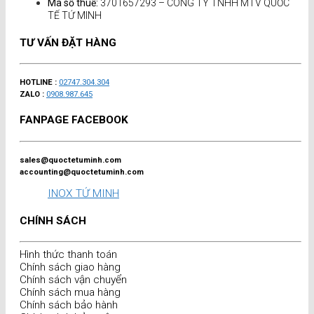
Mã số thuế:
3701657293 – CÔNG TY TNHH MTV QUỐC
TẾ TỨ MINH
TƯ VẤN ĐẶT HÀNG
HOTLINE :
02747.304.304
ZALO :
0908.987.645
FANPAGE FACEBOOK
sales@quoctetuminh.com
accounting@quoctetuminh.com
INOX TỨ MINH
CHÍNH SÁCH
Hình thức thanh toán
Chính sách giao hàng
Chính sách vận chuyển
Chính sách mua hàng
Chính sách bảo hành