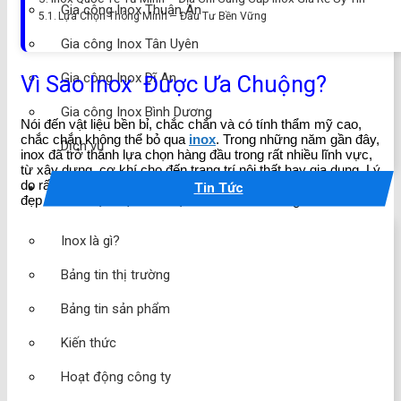
Gia công Inox Thuận An
Lựa Chọn Thông Minh – Đầu Tư Bền Vững
Gia công Inox Tân Uyên
Gia công Inox Dĩ An
Vì Sao Inox Được Ưa Chuộng?
Gia công Inox Bình Dương
Nói đến vật liệu bền bỉ, chắc chắn và có tính thẩm mỹ cao,
chắc chắn không thể bỏ qua
inox
. Trong những năm gần đây,
Dịch vụ
inox đã trở thành lựa chọn hàng đầu trong rất nhiều lĩnh vực,
từ xây dựng, cơ khí cho đến trang trí nội thất hay gia dụng. Lý
do rất đơn giản: inox không bị rỉ sét, chịu lực tốt, sáng bóng
Tin Tức
đẹp mắt và đặc biệt là có độ bền cao theo thời gian.
Inox là gì?
Bảng tin thị trường
Bảng tin sản phẩm
Kiến thức
Hoạt động công ty