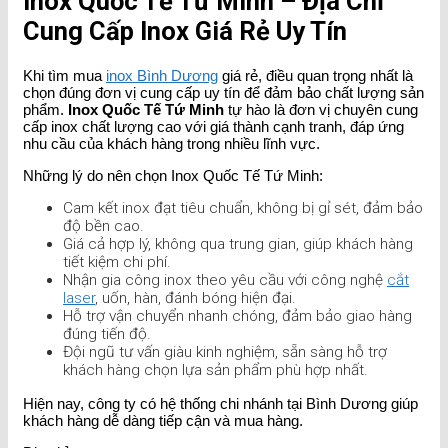
Inox Quốc Tế Tứ Minh – Địa Chỉ
Cung Cấp Inox Giá Rẻ Uy Tín
Khi tìm mua
inox Bình Dương
giá rẻ, điều quan trọng nhất là
chọn đúng đơn vị cung cấp uy tín để đảm bảo chất lượng sản
phẩm.
Inox Quốc Tế Tứ Minh
tự hào là đơn vị chuyên cung
cấp inox chất lượng cao với giá thành cạnh tranh, đáp ứng
nhu cầu của khách hàng trong nhiều lĩnh vực.
Những lý do nên chọn Inox Quốc Tế Tứ Minh:
Cam kết inox đạt tiêu chuẩn, không bị gỉ sét, đảm bảo
độ bền cao.
Giá cả hợp lý, không qua trung gian, giúp khách hàng
tiết kiệm chi phí.
Nhận gia công inox theo yêu cầu với công nghệ
cắt
laser
, uốn, hàn, đánh bóng hiện đại.
Hỗ trợ vận chuyển nhanh chóng, đảm bảo giao hàng
đúng tiến độ.
Đội ngũ tư vấn giàu kinh nghiệm, sẵn sàng hỗ trợ
khách hàng chọn lựa sản phẩm phù hợp nhất.
Hiện nay, công ty có hệ thống chi nhánh tại Bình Dương giúp
khách hàng dễ dàng tiếp cận và mua hàng.