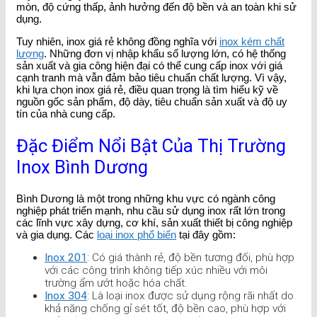
mòn, độ cứng thấp, ảnh hưởng đến độ bền và an toàn khi sử
dụng.
Tuy nhiên, inox giá rẻ không đồng nghĩa với
inox kém chất
lượng
. Những đơn vị nhập khẩu số lượng lớn, có hệ thống
sản xuất và gia công hiện đại có thể cung cấp inox với giá
cạnh tranh mà vẫn đảm bảo tiêu chuẩn chất lượng. Vì vậy,
khi lựa chọn inox giá rẻ, điều quan trọng là tìm hiểu kỹ về
nguồn gốc sản phẩm, độ dày, tiêu chuẩn sản xuất và độ uy
tín của nhà cung cấp.
Đặc Điểm Nổi Bật Của Thị Trường
Inox Bình Dương
Bình Dương là một trong những khu vực có ngành công
nghiệp phát triển mạnh, nhu cầu sử dụng inox rất lớn trong
các lĩnh vực xây dựng, cơ khí, sản xuất thiết bị công nghiệp
và gia dụng. Các
loại inox phổ biến
tại đây gồm:
Inox 201
: Có giá thành rẻ, độ bền tương đối, phù hợp
với các công trình không tiếp xúc nhiều với môi
trường ẩm ướt hoặc hóa chất.
Inox 304
: Là loại inox được sử dụng rộng rãi nhất do
khả năng chống gỉ sét tốt, độ bền cao, phù hợp với