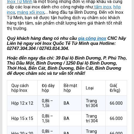
Inox Tứ Minh
là một trong những đơn vị nhập khẩu và cung
cấp các loại inox dành cho công nghiệp như
tấm inox,
hộp
inox
,
máng xối inox
,… hàng đầu tại Bình Dương. Đến với Inox
Tứ Minh, bạn sẽ được tận hưởng dịch vụ chăm sóc khách
hàng tận tâm, sản phẩm chất lượng kèm giá thành tốt nhất
thị trường.
Quý khách hàng đang có nhu cầu
gia công inox
CNC hãy
Liên hệ ngay với Inox Quốc Tế Tứ Minh qua Hotline:
02747.304.304 / 02743.814.304.
Hoặc đến ngay địa chỉ: 39 Đại lộ Bình Dương, P. Phú Thọ,
Thủ Dầu Một, Bình Dương / 1250 Đại lộ Bình Dương,
Thới Hoà, Bến Cát, Bình Dương, Bến Cát, Bình Dương
để được chăm sóc và tư vấn tốt nhất!
Quy cách
Độ dày
Bề mặt
Giá(
Loại
hộp Inox
hộp
hộp
Đ/kg)
0,8li –
Trang
Hộp 12 x 12
BA
66.000
1,5li
trí 304
0,8li –
Trang
Hộp 15 x 15
BA
66.000
1,5li
trí 304
0,8li –
Trang
Hộp 20 x 20
BA
66.000