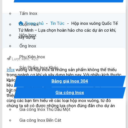
Tấm Inox
Trang chủ
-
Tin Tức
-
Hộp inox vuông Quốc Tế
Cuộn Inox
Tứ Minh – Lựa chọn hoàn hảo cho các dự án cơ khí,
Hộp Inox
xây dựng.
Ống Inox
Phụ Kiện Inox
👁️ Lượt xem: 420
Sản Phẩm Inox Khác
Inox
vuông và hộp inox là những sản phẩm không thể thiếu
trong ngành cơ khí và xây dựng hiện nay. Với nhiều kích thước
khác nhau như
10×10, 10×20, 10×30, 10×40
,… cũng như chất
Bảng giá Inox 304
liệu
inox
201
,
304
,
316
, mỗi loại đều có những đặc điểm nổi
bật riêng. Trong bài viết này,
Inox Quốc Tế Tứ Minh
sẽ giới
Gia công Inox
thiệu một số sản phẩm hộp inox tại cơ sở của chúng tôi và
cùng các bạn tìm hiểu về các loại hộp inox vuông, từ đó
chúng ta sẽ có được những lựa chọn đúng đắn cho dự án
Gia công Inox Thủ Dầu Một
Gia công Inox Bến Cát