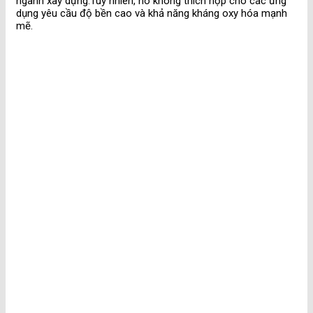
ngành xây dựng.Tuy nhiên, nó không thích hợp cho các ứng
dụng yêu cầu độ bền cao và khả năng kháng oxy hóa mạnh
mẽ.