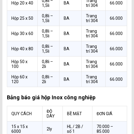
0,8li –
Trang
Hộp 20 x 40
BA
66.000
1,5li
trí 304
0,8li –
Trang
Hộp 25 x 50
BA
66.000
1,5li
trí 304
0,8li –
Trang
Hộp 30 x 60
BA
66.000
1,5li
trí 304
0,8li –
Trang
Hộp 40 x 80
BA
66.000
1,5li
trí 304
Hộp 50 x
0,8li –
Trang
BA
66.000
100
2li
trí 304
Hộp 60 x
0,8li –
Trang
BA
66.000
120
2li
trí 304
Bảng báo giá hộp Inox công nghiệp
ĐỘ
QUY CÁCH
BỀ MẶT
ĐƠN GIÁ
DÀY
15 x 15 x
HL / 2B /
70.000 –
2ly
6000
số 1
85.000