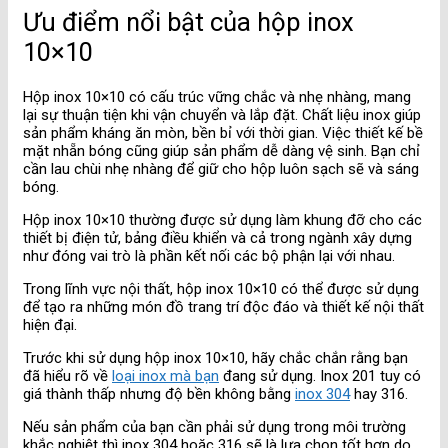
Ưu điểm nổi bật của hộp inox
10×10
Hộp inox 10×10 có cấu trúc vững chắc và nhẹ nhàng, mang
lại sự thuận tiện khi vận chuyển và lắp đặt. Chất liệu inox giúp
sản phẩm kháng ăn mòn, bền bỉ với thời gian. Việc thiết kế bề
mặt nhẵn bóng cũng giúp sản phẩm dễ dàng vệ sinh. Bạn chỉ
cần lau chùi nhẹ nhàng để giữ cho hộp luôn sạch sẽ và sáng
bóng.
Hộp inox 10×10 thường được sử dụng làm khung đỡ cho các
thiết bị điện tử, bảng điều khiển và cả trong ngành xây dựng
như đóng vai trò là phần kết nối các bộ phận lại với nhau.
Trong lĩnh vực nội thất, hộp inox 10×10 có thể được sử dụng
để tạo ra những món đồ trang trí độc đáo và thiết kế nội thất
hiện đại.
Trước khi sử dụng hộp inox 10×10, hãy chắc chắn rằng bạn
đã hiểu rõ về
loại inox mà bạn
đang sử dụng. Inox 201 tuy có
giá thành thấp nhưng độ bền không bằng
inox 304
hay 316.
Nếu sản phẩm của bạn cần phải sử dụng trong môi trường
khắc nghiệt thì inox 304 hoặc 316 sẽ là lựa chọn tốt hơn do