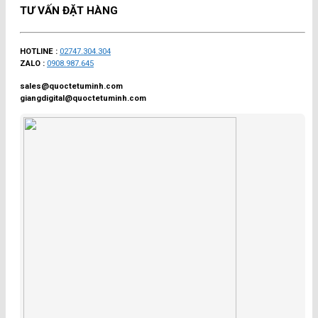
TƯ VẤN ĐẶT HÀNG
HOTLINE :
02747.304.304
ZALO :
0908.987.645
sales@quoctetuminh.com
giangdigital@quoctetuminh.com