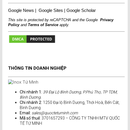
Google News
|
Google Sites
|
Google Scholar
This site is protected by reCAPTCHA and the Google
Privacy
Policy
and
Terms of Service
apply.
THÔNG TIN DOANH NGHIỆP
Chi nhánh 1:
39 Đại Lộ Bình Dương, P.Phú Thọ, TP TDM,
Bình Dương.
Chi nhánh 2
: 1250 Đại lộ Bình Dương, Thới Hoà, Bến Cát,
Bình Dương.
Email:
sales@quoctetuminh.com
Mã số thuế:
3701657293 – CÔNG TY TNHH MTV QUỐC
TẾ TỨ MINH