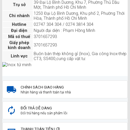
39 Đại Lộ Bình Dương, Khu 7, Phường Thủ Dầu
Trụ sở
Một, Thành phố Hồ Chí Minh
1250 Đại Lộ Bình Dương, Khu phố 2, Phường Thới
Chi nhánh
Hòa, Thành phố Hồ Chí Minh
Hotline
02747 304 304 / 0274 3814 304
Đại diện
Người đại diện : Phạm Hồng Minh
Mã số thuế
3701657293
Giấy phép
3701657293
kinh doanh
Buôn bán thép không gỉ (Inox), Gia công Inox-thép
Linh vực
CT3, SS400,cung cấp vật tư.
CHÍNH SÁCH GIAO HÀNG
Nhận hàng và thanh toán tại nhà
ĐỔI TRẢ DỄ DÀNG
Đổi trả hàng nếu sản phẩm lỗi
THANH TOÁN TIỆN LỢI