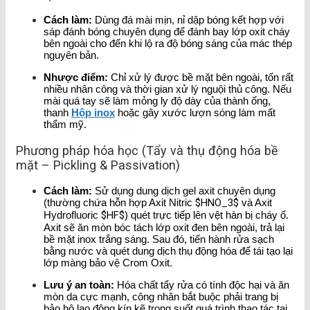
Cách làm:
Dùng đá mài mịn, nỉ dập bóng kết hợp với
sáp đánh bóng chuyên dụng để đánh bay lớp oxit cháy
bên ngoài cho đến khi lộ ra độ bóng sáng của mác thép
nguyên bản.
Nhược điểm:
Chỉ xử lý được bề mặt bên ngoài, tốn rất
nhiều nhân công và thời gian xử lý nguội thủ công. Nếu
mài quá tay sẽ làm mỏng ly độ dày của thành ống,
thanh
Hộp inox
hoặc gây xước lượn sóng làm mất
thẩm mỹ.
Phương pháp hóa học (Tẩy và thụ động hóa bề
mặt – Pickling & Passivation)
Cách làm:
Sử dụng dung dịch gel axit chuyên dụng
(thường chứa hỗn hợp Axit Nitric
$HNO_3$
và Axit
Hydrofluoric
$HF$
) quét trực tiếp lên vệt hàn bị cháy ố.
Axit sẽ ăn mòn bóc tách lớp oxit đen bên ngoài, trả lại
bề mặt inox trắng sáng. Sau đó, tiến hành rửa sạch
bằng nước và quét dung dịch thụ động hóa để tái tạo lại
lớp màng bảo vệ Crom Oxit.
Lưu ý an toàn:
Hóa chất tẩy rửa có tính độc hại và ăn
mòn da cực mạnh, công nhân bắt buộc phải trang bị
bảo hộ lao động kín kẽ trong suốt quá trình thao tác tại