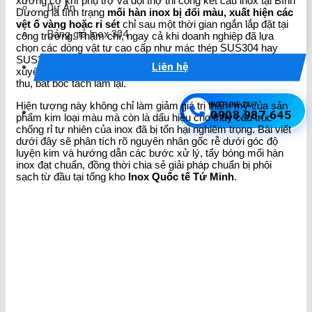
xưởng cơ khí phụ trợ và đội thợ thi công kết cấu inox tại Bình
Dự Án
Dương là tình trạng
mối hàn inox bị đổi màu, xuất hiện các
vệt ố vàng hoặc rỉ sét
chỉ sau một thời gian ngắn lắp đặt tại
Bảng giá Inox 304
công trường. Thậm chí, ngay cả khi doanh nghiệp đã lựa
chọn các dòng vật tư cao cấp như mác thép SUS304 hay
SUS316, lỗi thẩm mỹ và kỹ thuật này vẫn xảy ra thường
Liên hệ
xuyên, dẫn đến việc bị ban giám sát dự án từ chối nghiệm
thu, bắt bóc tách làm lại.
Hiện tượng này không chỉ làm giảm giá trị thẩm mỹ của sản
HOTLINE 24/7
0908.987.645
phẩm kim loại màu mà còn là dấu hiệu cho thấy cấu trúc
chống rỉ tự nhiên của inox đã bị tổn hại nghiêm trọng. Bài viết
dưới đây sẽ phân tích rõ nguyên nhân gốc rễ dưới góc độ
luyện kim và hướng dẫn các bước xử lý, tẩy bóng mối hàn
inox đạt chuẩn, đồng thời chia sẻ giải pháp chuẩn bị phôi
sạch từ đầu tại tổng kho
Inox Quốc tế Tứ Minh
.