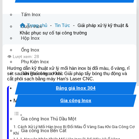
Tấm Inox
Trang chủ
-
Tin Tức
-
Giải pháp xử lý kỹ thuật &
Cuộn Inox
Khắc phục sự cố tại công trường
Hộp Inox
Ống Inox
👁️ Lượt xem: 28
Phụ Kiện Inox
Hướng dẫn kỹ thuật xử lý mối hàn inox bị đổi màu, ố vàng, rỉ
Sản Phẩm Inox Khác
sét sau khi gia công cơ khí. Giải pháp tẩy bóng thụ động và
cắt phôi sạch bằng máy Han’s Laser CNC.
Bảng giá Inox 304
Mục lục
Gia công Inox
Gia công Inox Thủ Dầu Một
Cách Xử Lý Mối Hàn Inox Bị Đổi Màu Ố Vàng Sau Khi Gia Công Cơ
Gia công Inox Bến Cát
Khí