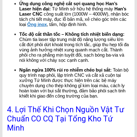
Ứng dụng công nghệ cắt sợi quang học Han’s
Laser hiện đại:
Tứ Minh sở hữu hệ thống máy
Han’s
Laser CNC
công suất lớn (1000W – 4000W), nhận bóc
tách chi tiết máy, đục lỗ bản mã, xẻ chéo góc trên các
loại
Ống inox
, tấm, hộp định hình.
Tốc độ cắt thần tốc – Không tích nhiệt biến dạng:
Chùm tia laser tập trung mật độ năng lượng siêu lớn
cắt đứt phôi dứt khoát trong tích tắc, giúp thu hẹp tối đa
vùng ảnh hưởng nhiệt xung quanh mạch cắt. Thành
phôi cho ra phẳng mịn tuyệt đối, sạch bóng ba-via và
nói không với cháy sọc cạnh cạnh.
Ngăn ngừa 100% rủi ro nhiễm chéo bụi sắt:
Toàn bộ
quy trình nạp phôi, lập trình CNC và cắt xả cuộn tại
xưởng Tứ Minh được thực hiện trên các bệ máy
chuyên dụng cho thép không gỉ kim loại màu, cách ly
hoàn toàn với bụi sắt thường, đảm bảo phôi sạch tinh
khiết khi giao đến công trường của bạn.
4. Lợi Thế Khi Chọn Nguồn Vật Tư
Chuẩn CO CQ Tại Tổng Kho Tứ
Minh