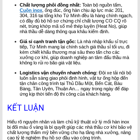
Chất lượng phôi đồng nhất:
Toàn bộ nguồn tấm,
Cuộn inox
, ống đúc, ống hàn chịu áp lực mác 201,
304, 316 tại tổng kho Tứ Minh đều là hàng chính ngạch,
có đầy đủ bộ hồ sơ chứng chỉ chất lượng CO CQ rõ
nét, trùng khớp mã số mẻ thép luyện (Heat No), giúp
nhà thầu dễ dàng thông qua khâu kiểm định.
Giá sỉ cạnh tranh tận gốc:
Là nhà nhập khẩu sỉ trực
tiếp, Tứ Minh mang lại chính sách giá thầu sỉ tối ưu, đi
kèm chiết khấu thương mại sâu theo tấn cho các
xưởng cơ khí, giúp doanh nghiệp an tâm đấu thầu mà
không lo rủi ro bão giá vật liệu.
Logistics vận chuyển nhanh chóng:
Đội xe tải nội bộ
luôn sẵn sàng giao phôi định hình, vật tư ống hộp đến
tận chân công trình tại Thủ Dầu Một, Bến Cát, Bàu
Bàng, Tân Uyên, Thuận An… ngay trong ngày để đáp
ứng kịp thời tiến độ thi công của khách hàng.
KẾT LUẬN
Hiểu rõ nguyên nhân và làm chủ kỹ thuật xử lý mối hàn inox
bị đổi màu ố vàng là bí quyết giúp các nhà thầu cơ khí bảo vệ
chất lượng thẩm mỹ bền vững cho hạ tầng nhà xưởng, nâng
cao tỷ lệ nghiệm thu hồ sơ đầu vào công trình.