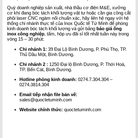
Quý doanh nghiệp sản xuất, nhà thầu cơ điện M&E, xưởng
cơ khí đang bóc tách khối lượng vật tư hoặc cần gia công cắt
phôi laser CNC ngàm nối chuẩn xác, hãy liên hệ ngay với hệ
thống chi nhánh thực tế của Inox Quốc tế Tứ Minh để phòng
kinh doanh bóc tách khối lượng và gửi bảng
báo giá ống
inox công nghiệp
, tấm, hộp ưu đãi sỉ tốt nhất tuần này trong
vòng 15 – 30 phút:
Chi nhánh 1:
39 Đại Lộ Bình Dương, P. Phú Thọ, TP.
Thủ Dầu Một, Bình Dương.
Chi nhánh 2 :
1250 Đại lộ Bình Dương, P. Thới Hoà,
TP. Bến Cát, Bình Dương.
Hotline phòng kinh doanh:
0274.7.304.304 –
0274.3814.304
Email tiếp nhận file bản vẽ:
sales@quoctetuminh.com
Website chính thức:
quoctetuminh.com