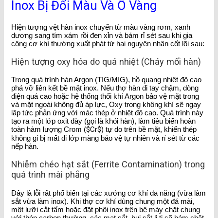
Inox Bị Đổi Màu Và Ố Vàng
Hiện tượng vệt hàn inox chuyển từ màu vàng rơm, xanh
dương sang tím xám rồi đen xỉn và bám rỉ sét sau khi gia
công cơ khí thường xuất phát từ hai nguyên nhân cốt lõi sau:
Hiện tượng oxy hóa do quá nhiệt (Cháy mối hàn)
Trong quá trình hàn Argon (TIG/MIG), hồ quang nhiệt độ cao
phá vỡ liên kết bề mặt inox. Nếu thợ hàn đi tay chậm, dòng
điện quá cao hoặc hệ thống thổi khí Argon bảo vệ mặt trong
và mặt ngoài không đủ áp lực, Oxy trong không khí sẽ ngay
lập tức phản ứng với mác thép ở nhiệt độ cao. Quá trình này
tạo ra một lớp oxit dày (gọi là khói hàn), làm tiêu biến hoàn
toàn hàm lượng Crom (
$Cr$
) tự do trên bề mặt, khiến thép
không gỉ bị mất đi lớp màng bảo vệ tự nhiên và rỉ sét từ các
nếp hàn.
Nhiễm chéo hạt sắt (Ferrite Contamination) trong
quá trình mài phẳng
Đây là lỗi rất phổ biến tại các xưởng cơ khí đa năng (vừa làm
sắt vừa làm inox). Khi thợ cơ khí dùng chung một đá mài,
một lưỡi cắt tấm hoặc đặt phôi inox trên bệ máy chặt chung
với thép carbon thường, các mạt sắt, bụi sắt li ti sẽ bám chặt