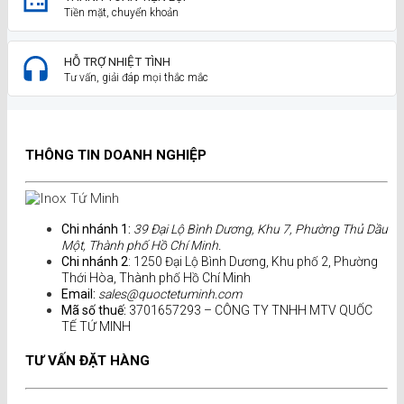
Tiền mặt, chuyển khoản
HỖ TRỢ NHIỆT TÌNH
Tư vấn, giải đáp mọi thắc mắc
THÔNG TIN DOANH NGHIỆP
Chi nhánh 1:
39 Đại Lộ Bình Dương, Khu 7, Phường Thủ Dầu
Một, Thành phố Hồ Chí Minh.
Chi nhánh 2
: 1250 Đại Lộ Bình Dương, Khu phố 2, Phường
Thới Hòa, Thành phố Hồ Chí Minh
Email:
sales@quoctetuminh.com
Mã số thuế:
3701657293 – CÔNG TY TNHH MTV QUỐC
TẾ TỨ MINH
TƯ VẤN ĐẶT HÀNG