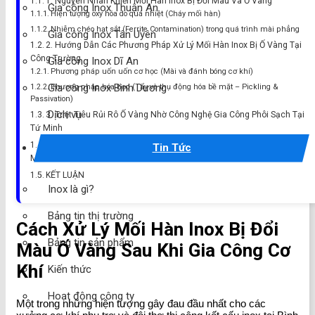
1. Nguyên Nhân Khiến Mối Hàn Inox Bị Đổi Màu Và Ố Vàng
Gia công Inox Thuận An
Hiện tượng oxy hóa do quá nhiệt (Cháy mối hàn)
Nhiễm chéo hạt sắt (Ferrite Contamination) trong quá trình mài phẳng
Gia công Inox Tân Uyên
2. Hướng Dẫn Các Phương Pháp Xử Lý Mối Hàn Inox Bị Ố Vàng Tại
Công Trường
Gia công Inox Dĩ An
Phương pháp uốn uốn cơ học (Mài và đánh bóng cơ khí)
Gia công Inox Bình Dương
Phương pháp hóa học (Tẩy và thụ động hóa bề mặt – Pickling &
Passivation)
Dịch vụ
3. Triệt Tiêu Rủi Rô Ố Vàng Nhờ Công Nghệ Gia Công Phôi Sạch Tại
Tứ Minh
4. Lợi Thế Khi Chọn Nguồn Vật Tư Chuẩn CO CQ Tại Tổng Kho Tứ
Tin Tức
Minh
KẾT LUẬN
Inox là gì?
Bảng tin thị trường
Cách Xử Lý Mối Hàn Inox Bị Đổi
Bảng tin sản phẩm
Màu Ố Vàng Sau Khi Gia Công Cơ
Khí
Kiến thức
Hoạt động công ty
Một trong những hiện tượng gây đau đầu nhất cho các