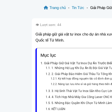
Trang chủ
-
Tin Tức
-
Giải Pháp Gi
👁️ Lượt xem: 44
Giải pháp giữ giá vật tư inox cho dự án nhà xư
Quốc tế Tứ Minh.
Mục lục
Giải Pháp Giữ Giá Vật Tư Inox Dự Án Trước Bi
1. Những Hệ Lụy Khi Dự Án Bị Đội Giá Vật 
2. Giải Pháp Bảo Hiểm Giá Thầu Từ Tổng K
Ký kết hợp đồng nguyên tắc cố định đơn g
Năng lực lưu kho sỉ và giữ hàng theo tiến 
3. Hệ Sinh Thái Vật Tư Inox Sẵn Kho Cực L
4. Tích Hợp Nhà Máy Gia Công Laser CNC K
5. Những Đặc Quyền Khi Chọn Tứ Minh Làm
KẾT LUẬN