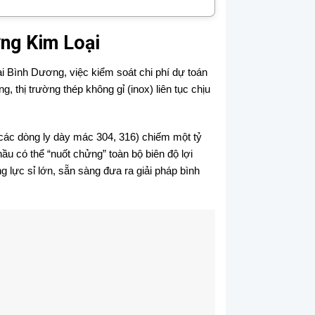
ờng Kim Loại
i Bình Dương, việc kiểm soát chi phí dự toán
, thị trường thép không gỉ (inox) liên tục chịu
 các dòng ly dày mác 304, 316) chiếm một tỷ
hầu có thể “nuốt chửng” toàn bộ biên độ lợi
g lực sỉ lớn, sẵn sàng đưa ra giải pháp bình