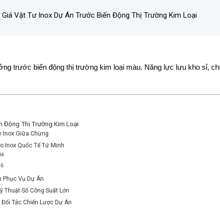
ữ Giá Vật Tư Inox Dự Án Trước Biến Động Thị Trường Kim Loại
ởng trước biến động thị trường kim loại màu. Năng lực lưu kho sỉ, c
ến Động Thị Trường Kim Loại
Tư Inox Giữa Chừng
ho Inox Quốc Tế Tứ Minh
iá
độ
ớn Phục Vụ Dự Án
ỹ Thuật Số Công Suất Lớn
 Đối Tác Chiến Lược Dự Án