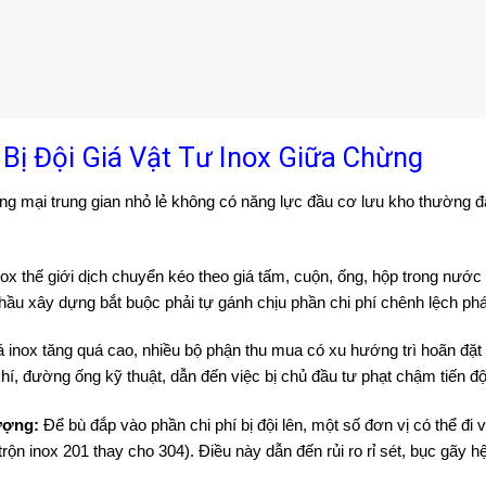
 Bị Đội Giá Vật Tư Inox Giữa Chừng
ng mại trung gian nhỏ lẻ không có năng lực đầu cơ lưu kho thường đ
ox thế giới dịch chuyển kéo theo giá tấm, cuộn, ống, hộp trong nước
hầu xây dựng bắt buộc phải tự gánh chịu phần chi phí chênh lệch phá
á inox tăng quá cao, nhiều bộ phận thu mua có xu hướng trì hoãn đặt
khí, đường ống kỹ thuật, dẫn đến việc bị chủ đầu tư phạt chậm tiến độ
ượng:
Để bù đắp vào phần chi phí bị đội lên, một số đơn vị có thể đi 
trộn inox 201 thay cho 304). Điều này dẫn đến rủi ro rỉ sét, bục gãy