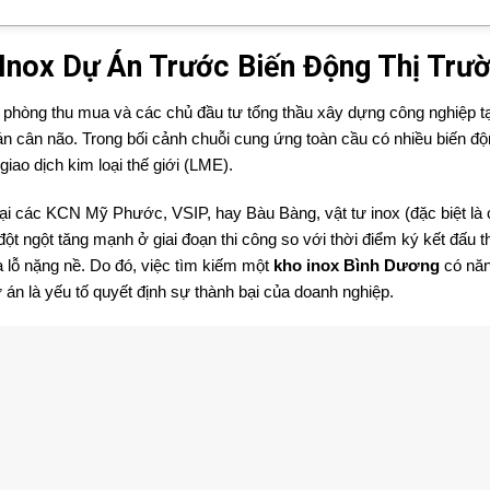
 Inox Dự Án Trước Biến Động Thị Trư
 phòng thu mua và các chủ đầu tư tổng thầu xây dựng công nghiệp tạ
án cân não. Trong bối cảnh chuỗi cung ứng toàn cầu có nhiều biến động
iao dịch kim loại thế giới (LME).
tại các KCN Mỹ Phước, VSIP, hay Bàu Bàng, vật tư inox (đặc biệt là
ột ngột tăng mạnh ở giai đoạn thi công so với thời điểm ký kết đấu t
 lỗ nặng nề. Do đó, việc tìm kiếm một
kho inox Bình Dương
có năn
ự án là yếu tố quyết định sự thành bại của doanh nghiệp.