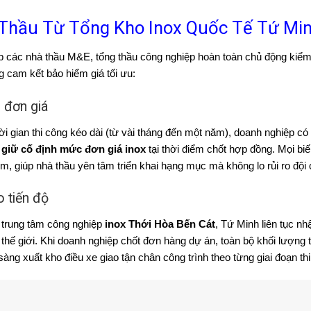
 Thầu Từ Tổng Kho Inox Quốc Tế Tứ Mi
iúp các nhà thầu M&E, tổng thầu công nghiệp hoàn toàn chủ động kiểm
 cam kết bảo hiểm giá tối ưu:
 đơn giá
i gian thi công kéo dài (từ vài tháng đến một năm), doanh nghiệp có 
t
giữ cố định mức đơn giá inox
tại thời điểm chốt hợp đồng. Mọi biế
, giúp nhà thầu yên tâm triển khai hạng mục mà không lo rủi ro đội c
o tiến độ
i trung tâm công nghiệp
inox Thới Hòa Bến Cát
, Tứ Minh liên tục n
ên thế giới. Khi doanh nghiệp chốt đơn hàng dự án, toàn bộ khối lượn
n sàng xuất kho điều xe giao tận chân công trình theo từng giai đoạn th