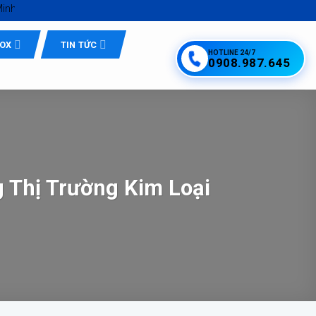
t
NOX
TIN TỨC
HOTLINE 24/7
0908.987.645
g Thị Trường Kim Loại