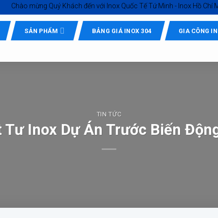
mừng Quý Khách đến với
Inox Quốc Tế Tứ Minh - Inox Hồ Chí Minh giá tố
SẢN PHẨM
BẢNG GIÁ INOX 304
GIA CÔNG I
TIN TỨC
t Tư Inox Dự Án Trước Biến Độn